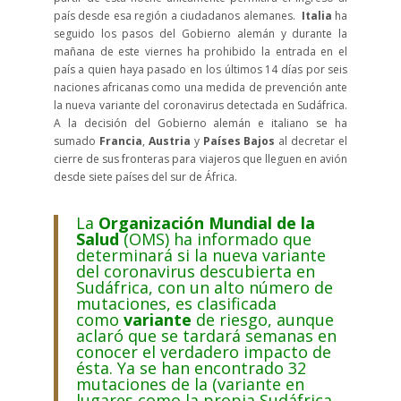
país desde esa región a ciudadanos alemanes.
Italia
ha
seguido los pasos del Gobierno alemán y durante la
mañana de este viernes ha prohibido la entrada en el
país a quien haya pasado en los últimos 14 días por seis
naciones africanas como una medida de prevención ante
la nueva variante del coronavirus detectada en Sudáfrica.
A la decisión del Gobierno alemán e italiano se ha
sumado
Francia
,
Austria
y
Países Bajos
al decretar el
cierre de sus fronteras para viajeros que lleguen en avión
desde siete países del sur de África.
La
Organización Mundial de la
Salud
(OMS) ha informado que
determinará si la nueva variante
del coronavirus descubierta en
Sudáfrica, con un alto número de
mutaciones, es clasificada
como
variante
de riesgo, aunque
aclaró que se tardará semanas en
conocer el verdadero impacto de
ésta. Ya se han encontrado 32
mutaciones de la (variante en
lugares como la propia Sudáfrica,