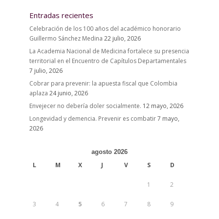
Entradas recientes
Celebración de los 100 años del académico honorario
Guillermo Sánchez Medina
22 julio, 2026
La Academia Nacional de Medicina fortalece su presencia
territorial en el Encuentro de Capítulos Departamentales
7 julio, 2026
Cobrar para prevenir: la apuesta fiscal que Colombia
aplaza
24 junio, 2026
Envejecer no debería doler socialmente.
12 mayo, 2026
Longevidad y demencia. Prevenir es combatir
7 mayo,
2026
agosto 2026
L
M
X
J
V
S
D
1
2
3
4
5
6
7
8
9