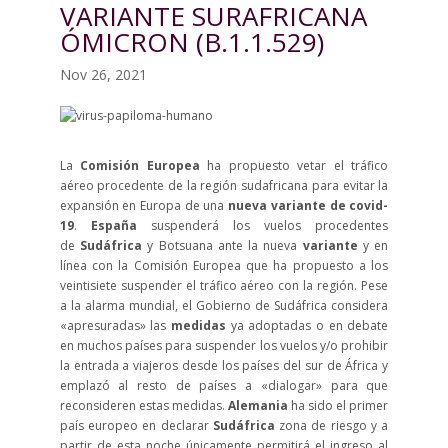
VARIANTE SURAFRICANA
ÓMICRON (B.1.1.529)
Nov 26, 2021
La
Comisión Europea
ha propuesto vetar el tráfico
aéreo procedente de la región sudafricana para evitar la
expansión en Europa de una
nueva variante de covid-
19
.
España
suspenderá los vuelos procedentes
de
Sudáfrica
y Botsuana ante la nueva
variante
y en
línea con la Comisión Europea que ha propuesto a los
veintisiete suspender el tráfico aéreo con la región. Pese
a la alarma mundial, el Gobierno de Sudáfrica considera
«apresuradas» las
medidas
ya adoptadas o en debate
en muchos países para suspender los vuelos y/o prohibir
la entrada a viajeros desde los países del sur de África y
emplazó al resto de países a «dialogar» para que
reconsideren estas medidas.
Alemania
ha sido el primer
país europeo en declarar
Sudáfrica
zona de riesgo y a
partir de esta noche únicamente permitirá el ingreso al