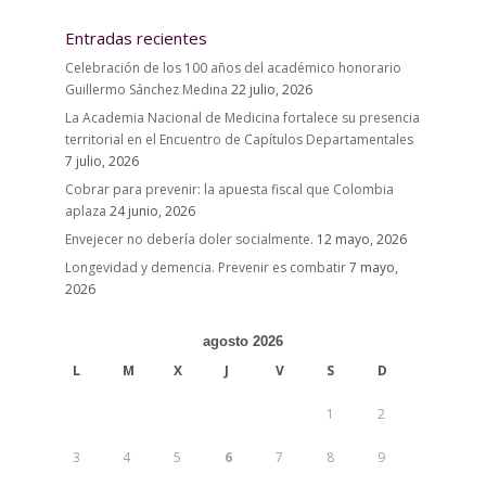
Entradas recientes
Celebración de los 100 años del académico honorario
Guillermo Sánchez Medina
22 julio, 2026
La Academia Nacional de Medicina fortalece su presencia
territorial en el Encuentro de Capítulos Departamentales
7 julio, 2026
Cobrar para prevenir: la apuesta fiscal que Colombia
aplaza
24 junio, 2026
Envejecer no debería doler socialmente.
12 mayo, 2026
Longevidad y demencia. Prevenir es combatir
7 mayo,
2026
agosto 2026
L
M
X
J
V
S
D
1
2
3
4
5
6
7
8
9