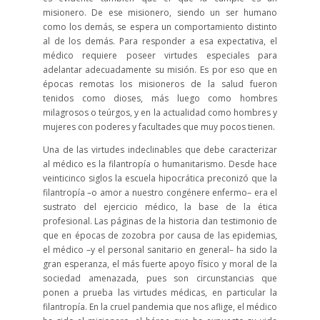
misionero. De ese misionero, siendo un ser humano
como los demás, se espera un comportamiento distinto
al de los demás. Para responder a esa expectativa, el
médico requiere poseer virtudes especiales para
adelantar adecuadamente su misión. Es por eso que en
épocas remotas los misioneros de la salud fueron
tenidos como dioses, más luego como hombres
milagrosos o teúrgos, y en la actualidad como hombres y
mujeres con poderes y facultades que muy pocos tienen.
Una de las virtudes indeclinables que debe caracterizar
al médico es la filantropía o humanitarismo. Desde hace
veinticinco siglos la escuela hipocrática preconizó que la
filantropía –o amor a nuestro congénere enfermo– era el
sustrato del ejercicio médico, la base de la ética
profesional. Las páginas de la historia dan testimonio de
que en épocas de zozobra por causa de las epidemias,
el médico –y el personal sanitario en general– ha sido la
gran esperanza, el más fuerte apoyo físico y moral de la
sociedad amenazada, pues son circunstancias que
ponen a prueba las virtudes médicas, en particular la
filantropía. En la cruel pandemia que nos aflige, el médico