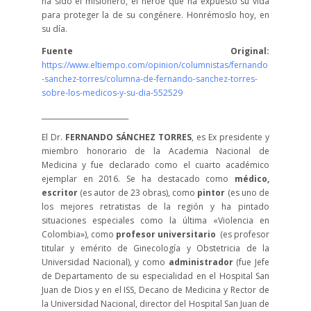
ha sido el misionero, el héroe que ha expuesto su vida
para proteger la de su congénere. Honrémoslo hoy, en
su día.
Fuente Original:
https://www.eltiempo.com/opinion/columnistas/fernando
-sanchez-torres/columna-de-fernando-sanchez-torres-
sobre-los-medicos-y-su-dia-552529
_________________________
El Dr.
FERNANDO SÁNCHEZ TORRES
, es Ex presidente y
miembro honorario de la Academia Nacional de
Medicina y fue declarado como el cuarto académico
ejemplar en 2016. Se ha destacado como
médico,
escritor
(es autor de 23 obras), como
pintor
(es uno de
los mejores retratistas de la región y ha pintado
situaciones especiales como la última «Violencia en
Colombia»), como
profesor universitario
(es profesor
titular y emérito de Ginecología y Obstetricia de la
Universidad Nacional), y como
administrador
(fue Jefe
de Departamento de su especialidad en el Hospital San
Juan de Dios y en el ISS, Decano de Medicina y Rector de
la Universidad Nacional, director del Hospital San Juan de