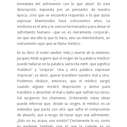
inmediata del sufrimiento con lo que alivia”. En esta
descripción, expuesta por un pensador de nuestra
época, creo que se encuentra respuesta a lo que quiso
expresar Maimónides hace ochocientos años. La
medicina es el arte y la ciencia hermanados para aliviar el
sufrimiento humano –que no es meramente corporal–,
sin que sea ella la que lo hace, sino un intermediario, un
instrumento suyo que se llama ‘médico’.
En su libro
El orden caníbal
.
Vida y muerte de la medicina
,
Jacques Attali sugiere que el origen de la palabra ‘médico’
puede hallarse en la palabra sánscrita
meth
, que significa
‘maldecir’ y ‘conjurar’. Una y otra palabra expresan
‘imprecar’, es decir, querer transferir nuestro mal a otro.
Podemos deducir, entonces, que el médico surgió
cuando alguien mostró disposición y ánimo para
transferir o absorber el mal o daño que sufrían los otros.
Así surgieron los chamanes. Ordenando estas ideas
puede inferirse que, desde su origen, el médico es un
individuo que pacta con otro que sufre el compromiso
de aliviarlo, aun a riesgo de hacer suyo ese sufrimiento.
¿Esto no es, acaso, una misión? Ciertamente lo es, como
es evidente también que el que la cumple es un