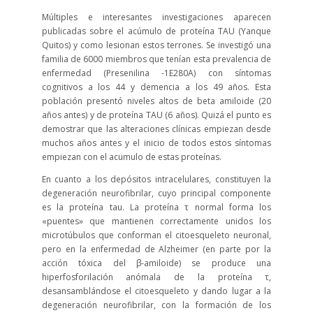
Múltiples e interesantes investigaciones aparecen
publicadas sobre el acúmulo de proteína TAU (Yanque
Quitos) y como lesionan estos terrones. Se investigó una
familia de 6000 miembros que tenían esta prevalencia de
enfermedad (Presenilina -1E280A) con síntomas
cognitivos a los 44 y demencia a los 49 años. Esta
población presentó niveles altos de beta amiloide (20
años antes) y de proteína TAU (6 años). Quizá el punto es
demostrar que las alteraciones clínicas empiezan desde
muchos años antes y el inicio de todos estos síntomas
empiezan con el acumulo de estas proteínas.
En cuanto a los depósitos intracelulares, constituyen la
degeneración neurofibrilar, cuyo principal componente
es la proteína tau. La proteína τ normal forma los
«puentes» que mantienen correctamente unidos los
microtúbulos que conforman el citoesqueleto neuronal,
pero en la enfermedad de Alzheimer (en parte por la
acción tóxica del β-amiloide) se produce una
hiperfosforilación anómala de la proteína τ,
desansamblándose el citoesqueleto y dando lugar a la
degeneración neurofibrilar, con la formación de los