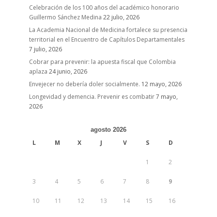
Celebración de los 100 años del académico honorario
Guillermo Sánchez Medina
22 julio, 2026
La Academia Nacional de Medicina fortalece su presencia
territorial en el Encuentro de Capítulos Departamentales
7 julio, 2026
Cobrar para prevenir: la apuesta fiscal que Colombia
aplaza
24 junio, 2026
Envejecer no debería doler socialmente.
12 mayo, 2026
Longevidad y demencia. Prevenir es combatir
7 mayo,
2026
agosto 2026
L
M
X
J
V
S
D
1
2
3
4
5
6
7
8
9
10
11
12
13
14
15
16