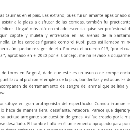
ias taurinas en el país. Las extraño, pues fui un amante apasionado d
sistir a la plaza a disfrutar de las corridas, también fui practicant
dicos. Llegué más allá: en mi adolescencia quise ser profesional d
dquirí capote y muleta y entrenaba en las arenas de la Santama
iolla. En los carteles figuraría como ‘el Rubí’, pues así llamaba mi n
, pero aún quedan rezagos de ella. Por eso, el acuerdo 013, “por el cua
pital”, aprobado en el 2020 por el Concejo, me ha llevado a ocuparme
as de toros en Bogotá, dado que este es un asunto de competencia
untillazo al prohibir el empleo de la pica, banderillas y estoque. Es de
 acompañan de derramamiento de sangre del animal que se lidia y
ava.
onstituye en gran protagonista del espectáculo. Cuando irrumpe e
 lo hace de manera fiera, desafiante, retadora. Parece que dijera: ‘¡
y su actitud arrogante son cuestión de genes. Así fue creado por la m
ose desafiarlo. El hombre halló en él un elemento apropiado para pon