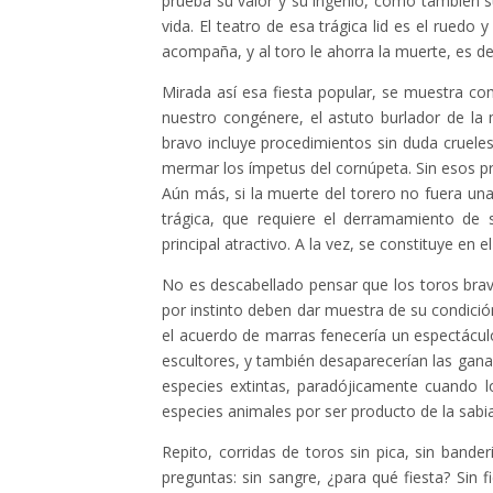
prueba su valor y su ingenio, como también sus
vida. El teatro de esa trágica lid es el ruedo 
acompaña, y al toro le ahorra la muerte, es dec
Mirada así esa fiesta popular, se muestra c
nuestro congénere, el astuto burlador de la mu
bravo incluye procedimientos sin duda cruele
mermar los ímpetus del cornúpeta. Sin esos pr
Aún más, si la muerte del torero no fuera una 
trágica, que requiere el derramamiento de 
principal atractivo. A la vez, se constituye en
No es descabellado pensar que los toros bra
por instinto deben dar muestra de su condición
el acuerdo de marras fenecería un espectáculo
escultores, y también desaparecerían las ganad
especies extintas, paradójicamente cuando l
especies animales por ser producto de la sabia
Repito, corridas de toros sin pica, sin bander
preguntas: sin sangre, ¿para qué fiesta? Sin 