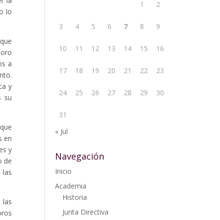
r la
1
2
o lo
3
4
5
6
7
8
9
 que
10
11
12
13
14
15
16
toro
os a
17
18
19
20
21
22
23
nto.
ca y
24
25
26
27
28
29
30
s su
31
 que
« Jul
s en
es y
Navegación
o de
Inicio
 las
Academia
Historia
 las
Junta Directiva
oros