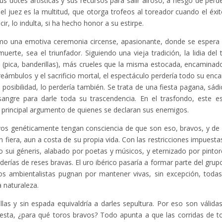
 dotes artísticas y sus recursos para salir airoso, a riesgo de perde
y el juez es la multitud, que otorga trofeos al toreador cuando el éxit
ir, lo indulta, si ha hecho honor a su estirpe.
omo una emotiva ceremonia circense, apasionante, donde se espera
erte, sea el triunfador. Siguiendo una vieja tradición, la lidia del 
s (pica, banderillas), más crueles que la misma estocada, encaminad
eámbulos y el sacrificio mortal, el espectáculo perdería todo su enca
posibilidad, lo perdería también. Se trata de una fiesta pagana, sádi
sangre para darle toda su trascendencia. En el trasfondo, este e
 el principal argumento de quienes se declaran sus enemigos.
vos genéticamente tengan consciencia de que son eso, bravos, y de
 fiera, aun a costa de su propia vida. Con las restricciones impuesta
 sui géneris, alabado por poetas y músicos, y eternizado por pintor
erías de reses bravas. El uro ibérico pasaría a formar parte del grup
os ambientalistas pugnan por mantener vivas, sin excepción, todas
 naturaleza.
illas y sin espada equivaldría a darles sepultura. Por eso son válidas
fiesta, ¿para qué toros bravos? Todo apunta a que las corridas de t