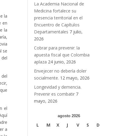
La Academia Nacional de
Medicina fortalece su
e la
presencia territorial en el
e en
Encuentro de Capítulos
e la
Departamentales
7 julio,
ría,
2026
ovia
Cobrar para prevenir: la
l se
apuesta fiscal que Colombia
 del
aplaza
24 junio, 2026
Envejecer no debería doler
 del
socialmente.
12 mayo, 2026
cir,
Longevidad y demencia.
 que
Prevenir es combatir
7
mayo, 2026
n el
Aquí
agosto 2026
adre
L
M
X
J
V
S
D
er a