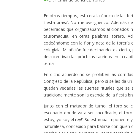
En otros tiempos, esta era la época de las fer
‘fiesta brava’. No me avergüenzo. Además de a
becerradas que organizábamos aficionados mé
tauromaquia, en otras palabras, torero. A
codeándome con la flor y nata de la torería cr
colegiala. Mi afición fue declinando, es cierto
desincentivan las prácticas taurinas en la ca
tema.
En dicho acuerdo no se prohíben las corrid
Congreso de la República, pero sí se les da un p
quedan vedadas las suertes rituales que se
tradicionalmente son la esencia de la fiesta br
Junto con el matador de turno, el toro se c
escenario donde va a ser sacrificado, el toro
estoy, yo soy el rey!’. Su estampa imponente 
naturaleza, concebido para batirse con quien 