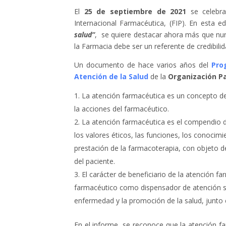
El
25 de septiembre de 2021
se celebr
Internacional Farmacéutica, (FIP). En esta e
salud”
, se quiere destacar ahora más que nunca
la Farmacia debe ser un referente de credibilid
Un documento de hace varios años del
Pro
Atención de la Salud
de la
Organización P
La atención farmacéutica es un concepto de p
la acciones del farmacéutico.
La atención farmacéutica es el compendio d
los valores éticos, las funciones, los conocimi
prestación de la farmacoterapia, con objeto de 
del paciente.
El carácter de beneficiario de la atención f
farmacéutico como dispensador de atención san
enfermedad y la promoción de la salud, junto
En el informe, se reconoce que la atención fa