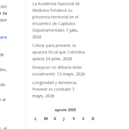
La Academia Nacional de
ción
Medicina fortalece su
e tu
presencia territorial en el
 que
Encuentro de Capítulos
Departamentales
7 julio,
2026
ara
Cobrar para prevenir: la
apuesta fiscal que Colombia
 de
aplaza
24 junio, 2026
Envejecer no debería doler
des,
socialmente.
12 mayo, 2026
Longevidad y demencia.
ida
Prevenir es combatir
7
mayo, 2026
 al
agosto 2026
L
M
X
J
V
S
D
, el