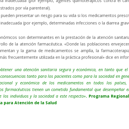
rma inadecuada (por ejemplo, agentes quimoterápicos contra el cán
strados por vía parenteral).
ueden presentar un riesgo para su vida si los medicamentos prescr
a inadecuada (por ejemplo, determinadas infecciones o la diarrea grav
nómicos son determinantes en la prestación de la atención sanitaria
ollo de la atención farmacéutica. «Donde las poblaciones envejecen
aumentan y la gama de medicamentos se amplía, la farmacoterapi
ás frecuentemente utilizada en la práctica profesional» dice en info
btener una atención sanitaria segura y económica, en tanto que el
consecuencias tanto para los pacientes como para la sociedad en gene
racional y económica de los medicamentos en todos los países,
 Los farmacéuticos tienen un cometido fundamental que desempeñar e
e los individuos y la sociedad a este respecto»
.
Programa Regional
 para Atención de la Salud