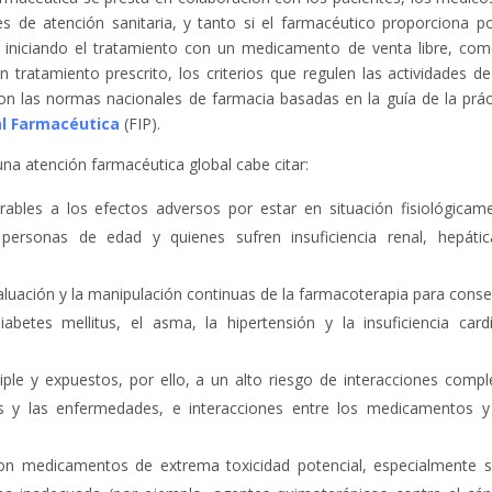
s de atención sanitaria, y tanto si el farmacéutico proporciona po
 iniciando el tratamiento con un medicamento de venta libre, com
tratamiento prescrito, los criterios que regulen las actividades de
n las normas nacionales de farmacia basadas en la guía de la prác
al Farmacéutica
(FIP).
na atención farmacéutica global cabe citar:
ables a los efectos adversos por estar en situación fisiológicam
 personas de edad y quienes sufren insuficiencia renal, hepáti
valuación y la manipulación continuas de la farmacoterapia para conse
abetes mellitus, el asma, la hipertensión y la insuficiencia card
le y expuestos, por ello, a un alto riesgo de interacciones compl
s y las enfermedades, e interacciones entre los medicamentos y
con medicamentos de extrema toxicidad potencial, especialmente s