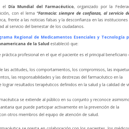
a el
Día Mundial del Farmacéutico
, organizado por la Federa
dición, con el lema
“Farmacia: siempre de confianza, al servicio d
, frente a las noticias falsas y la desconfianza en las instituciones
ad al servicio del bienestar de los ciudadanos.
grama Regional de Medicamentos Esenciales y Tecnología p
anamericana de la Salud
estableció que:
ráctica profesional en el que el paciente es el principal beneficiario
e las actitudes, los comportamientos, los compromisos, las inquietu
entos, las responsabilidades y las destrezas del farmacéutico en la
lograr resultados terapéuticos definidos en la salud y la calidad de v
armacéutica se extiende al público en su conjunto y reconoce asimismo
itaria que puede participar activamente en la prevención de la
 con otros miembros del equipo de atención de salud.
rmacéutica se presta en colaboración con los pacientes, los médicos