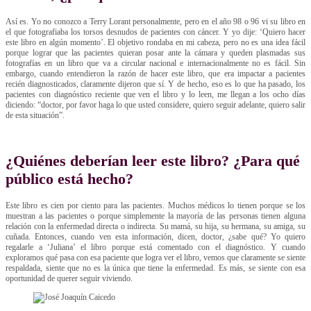
Así es. Yo no conozco a Terry Lorant personalmente, pero en el año 98 o 96 vi su libro en
el que fotografiaba los torsos desnudos de pacientes con cáncer. Y yo dije: ‘Quiero hacer
este libro en algún momento’. El objetivo rondaba en mi cabeza, pero no es una idea fácil
porque lograr que las pacientes quieran posar ante la cámara y queden plasmadas sus
fotografías en un libro que va a circular nacional e internacionalmente no es fácil. Sin
embargo, cuando entendieron la razón de hacer este libro, que era impactar a pacientes
recién diagnosticados, claramente dijeron que sí. Y de hecho, eso es lo que ha pasado, los
pacientes con diagnóstico reciente que ven el libro y lo leen, me llegan a los ocho días
diciendo: “doctor, por favor haga lo que usted considere, quiero seguir adelante, quiero salir
de esta situación”.
¿Quiénes deberían leer este libro? ¿Para qué
público está hecho?
Este libro es cien por ciento para las pacientes. Muchos médicos lo tienen porque se los
muestran a las pacientes o porque simplemente la mayoría de las personas tienen alguna
relación con la enfermedad directa o indirecta. Su mamá, su hija, su hermana, su amiga, su
cuñada. Entonces, cuando ven esta información, dicen, doctor, ¿sabe qué? Yo quiero
regalarle a ‘Juliana’ el libro porque está comentado con el diagnóstico. Y cuando
exploramos qué pasa con esa paciente que logra ver el libro, vemos que claramente se siente
respaldada, siente que no es la única que tiene la enfermedad. Es más, se siente con esa
oportunidad de querer seguir viviendo.