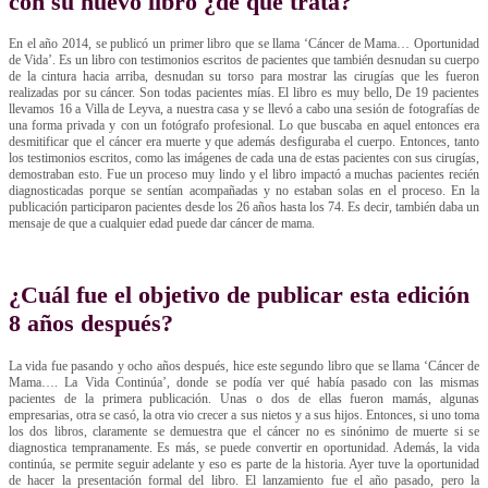
con su nuevo libro ¿de qué trata?
En el año 2014, se publicó un primer libro que se llama ‘Cáncer de Mama… Oportunidad
de Vida’. Es un libro con testimonios escritos de pacientes que también desnudan su cuerpo
de la cintura hacia arriba, desnudan su torso para mostrar las cirugías que les fueron
realizadas por su cáncer. Son todas pacientes mías. El libro es muy bello, De 19 pacientes
llevamos 16 a Villa de Leyva, a nuestra casa y se llevó a cabo una sesión de fotografías de
una forma privada y con un fotógrafo profesional. Lo que buscaba en aquel entonces era
desmitificar que el cáncer era muerte y que además desfiguraba el cuerpo. Entonces, tanto
los testimonios escritos, como las imágenes de cada una de estas pacientes con sus cirugías,
demostraban esto. Fue un proceso muy lindo y el libro impactó a muchas pacientes recién
diagnosticadas porque se sentían acompañadas y no estaban solas en el proceso. En la
publicación participaron pacientes desde los 26 años hasta los 74. Es decir, también daba un
mensaje de que a cualquier edad puede dar cáncer de mama.
¿Cuál fue el objetivo de publicar esta edición
8 años después?
La vida fue pasando y ocho años después, hice este segundo libro que se llama ‘Cáncer de
Mama…. La Vida Continúa’, donde se podía ver qué había pasado con las mismas
pacientes de la primera publicación. Unas o dos de ellas fueron mamás, algunas
empresarias, otra se casó, la otra vio crecer a sus nietos y a sus hijos. Entonces, si uno toma
los dos libros, claramente se demuestra que el cáncer no es sinónimo de muerte si se
diagnostica tempranamente. Es más, se puede convertir en oportunidad. Además, la vida
continúa, se permite seguir adelante y eso es parte de la historia. Ayer tuve la oportunidad
de hacer la presentación formal del libro. El lanzamiento fue el año pasado, pero la