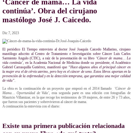
‘Cáncer de mama… La vida
continúa’. Obra del cirujano
mastólogo José J. Caicedo.
Dic 7, 2023
El periódico El Tiempo entrevisto al doctor José Joaquín Caicedo Mallarino, cirujano
mastólogo adscrito al Centro de Tratamiento e Investigación sobre Cáncer Luis Carlos
Sarmiento Angulo (CTIC), a raíz de la presentación de su libro
‘Cáncer de mama… La
vida continúa’
, en la Academia Nacional de Medicina donde su presidente, el Académico
Gabriel Carrasquilla Gutiérrez, manifestó que
“Hace algunos años el principal cáncer en
la mujer era el de cérvix uterino, pero hoy es el cáncer de seno. Estos libros aportan en la
prevención de la enfermedad y en la detección temprana, que garantiza una mejor calidad
de vida”.
La obra es la continuación de un proyecto que empezó en el 2014 llamado
’Cáncer de
Mama… Oportunidad de Vida’,
esta segunda parte es una edición con fotografías de
Mauricio Villamizar, en la que recoge los testimonios de 19 mujeres, de entre 26 y 73 años,
que fueron sus pacientes y sobrevivieron al cáncer de mama.
A continuación la entrevista con el diario:
Existe una primera publicación relacionada