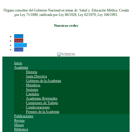
Órgano consultor del Gobierno Nacional en temas de Salud y Educación Médica.
Creada
por Ley 71/1890, ratificada por Ley 86/1928, Ley 02/1979, Ley 100/1993.
Nuestras redes
Seguir
Seguir
Seguir
Seguir
Inicio
Academia
Historia
Junta Directiva
Gobierno de la Academia
Miembros
Sesiones
Capítulos
Academias Regionales
Comisiones de Trabajo
Condecoraciones
Premios de la Academia
Publicaciones
Revista
Museo
Biblioteca