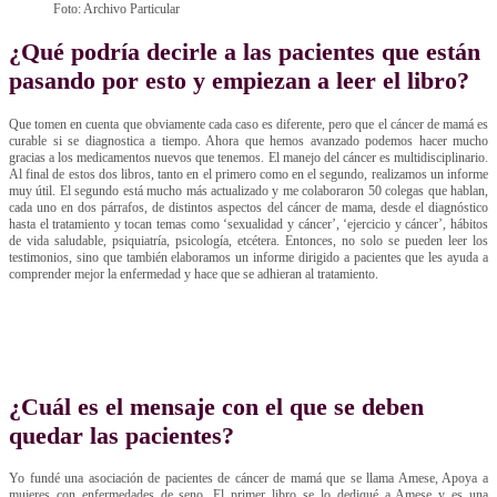
Foto: Archivo Particular
¿Qué podría decirle a las pacientes que están
pasando por esto y empiezan a leer el libro?
Que tomen en cuenta que obviamente cada caso es diferente, pero que el cáncer de mamá es
curable si se diagnostica a tiempo. Ahora que hemos avanzado podemos hacer mucho
gracias a los medicamentos nuevos que tenemos. El manejo del cáncer es multidisciplinario.
Al final de estos dos libros, tanto en el primero como en el segundo, realizamos un informe
muy útil. El segundo está mucho más actualizado y me colaboraron 50 colegas que hablan,
cada uno en dos párrafos, de distintos aspectos del cáncer de mama, desde el diagnóstico
hasta el tratamiento y tocan temas como ‘sexualidad y cáncer’, ‘ejercicio y cáncer’, hábitos
de vida saludable, psiquiatría, psicología, etcétera. Entonces, no solo se pueden leer los
testimonios, sino que también elaboramos un informe dirigido a pacientes que les ayuda a
comprender mejor la enfermedad y hace que se adhieran al tratamiento.
¿Cuál es el mensaje con el que se deben
quedar las pacientes?
Yo fundé una asociación de pacientes de cáncer de mamá que se llama Amese, Apoya a
mujeres con enfermedades de seno. El primer libro se lo dediqué a Amese y es una