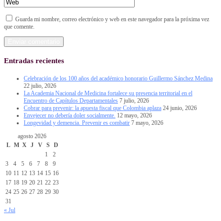
Guarda mi nombre, correo electrónico y web en este navegador para la próxima vez
que comente.
Entradas recientes
Celebración de los 100 años del académico honorario Guillermo Sánchez Medina
22 julio, 2026
La Academia Nacional de Medicina fortalece su presencia territorial en el
Encuentro de Capítulos Departamentales
7 julio, 2026
Cobrar para prevenir: la apuesta fiscal que Colombia aplaza
24 junio, 2026
Envejecer no debería doler socialmente.
12 mayo, 2026
Longevidad y demencia. Prevenir es combatir
7 mayo, 2026
agosto 2026
L
M
X
J
V
S
D
1
2
3
4
5
6
7
8
9
10
11
12
13
14
15
16
17
18
19
20
21
22
23
24
25
26
27
28
29
30
31
« Jul