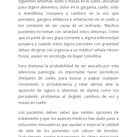
siguientes síntomas: Bulto o masas en el cuello, dificultad
para digerir alimentos, dolor en la garganta, cuello, oído
o mandíbula, ronquera y cambios en la voz que
persisten, ganglios linfáticos e inflamación en el cuello y
tos constante sin ser causa de un resfriado. “Muchos
pacientes no toman con seriedad estos síntomas. Creen
que es parte de una gripa corriente o alguna enfermedad
pasajera y cuándo estos signos persisten con gravedad
deben dirigirse con urgencia a un médico” señala Héctor
Posso, asesor en oncología de Bayer Colombia
Para disminuir la probabilidad de ser atacado por esta
silenciosa patología, es importante hacer periódicos
chequeos de cuello, para buscar y palpar cualquier
crecimiento o protuberancia y estar alertas ante la
aparición de signos o síntomas de alarma como tos
persistente, problemas al deglutir, cambios de voz y
masas en cuello.
Los pacientes deben saber que existen opciones de
tratamiento y que los avances médicos han dado paso a
soluciones innovadoras que ayudan a mejorar la calidad
de vida de los pacientes con cáncer de tiroides.
“Actualmente, existen tratamientos de última generación