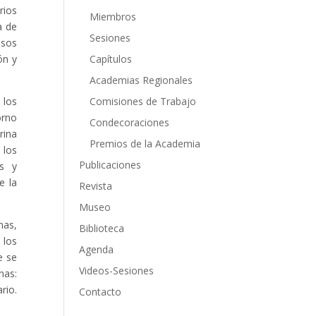
rios
Miembros
a de
Sesiones
esos
Capítulos
ón y
Academias Regionales
Comisiones de Trabajo
 los
orno
Condecoraciones
rina
Premios de la Academia
 los
Publicaciones
as y
e la
Revista
Museo
nas,
Biblioteca
 los
Agenda
e se
Videos-Sesiones
nas:
rio.
Contacto