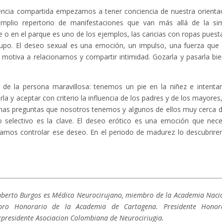
encia compartida empezamos a tener conciencia de nuestra orienta
amplio repertorio de manifestaciones que van más allá de la si
e o en el parque es uno de los ejemplos, las caricias con ropas puest
rupo. El deseo sexual es una emoción, un impulso, una fuerza que
otiva a relacionarnos y compartir intimidad. Gozarla y pasarla bie
o de la persona maravillosa: tenemos un pie en la niñez e intent
irla y aceptar con criterio la influencia de los padres y de los mayores,
as preguntas que nosotros tenemos y algunos de ellos muy cerca d
io selectivo es la clave. El deseo erótico es una emoción que nece
pamos controlar ese deseo. En el periodo de madurez lo descubrir
mberto Burgos es Médico Neurocirujano, miembro de la Academia Naci
bro Honorario de la Academia de Cartagena. Presidente Honor
presidente Asociacion Colombiana de Neurociriugia.