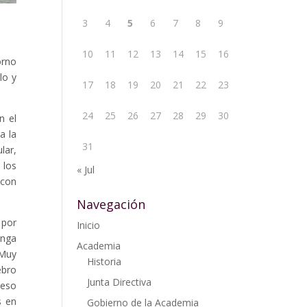
3
4
5
6
7
8
9
10
11
12
13
14
15
16
orno
lo y
17
18
19
20
21
22
23
24
25
26
27
28
29
30
n el
a la
31
lar,
 los
« Jul
 con
Navegación
 por
Inicio
enga
Academia
 Muy
Historia
ebro
Junta Directiva
 eso
s en
Gobierno de la Academia