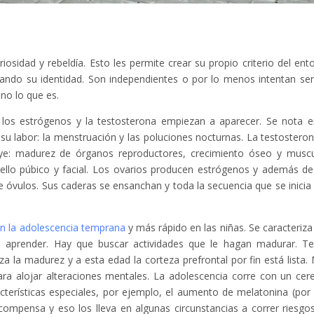
riosidad y rebeldía. Esto les permite crear su propio criterio del ent
lando su identidad. Son independientes o por lo menos intentan ser
no lo que es.
 los estrógenos y la testosterona empiezan a aparecer. Se nota e
 su labor: la menstruación y las poluciones nocturnas. La testosteron
luye: madurez de órganos reproductores, crecimiento óseo y muscu
vello púbico y facial. Los ovarios producen estrógenos y además de
de óvulos. Sus caderas se ensanchan y toda la secuencia que se inicia
n la adolescencia temprana
y más rápido en las niñas. Se caracteriza
a aprender. Hay que buscar actividades que le hagan madurar. T
a la madurez y a esta edad la corteza prefrontal por fin está lista.
 para alojar alteraciones mentales. La adolescencia corre con un cer
acterísticas especiales, por ejemplo, el aumento de melatonina (por
ompensa y eso los lleva en algunas circunstancias a correr riesgo