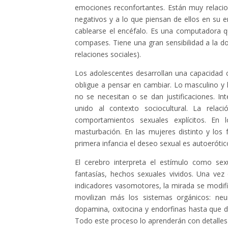
emociones reconfortantes. Están muy relaci
negativos y a lo que piensan de ellos en su 
cablearse el encéfalo. Es una computadora 
compases. Tiene una gran sensibilidad a la do
relaciones sociales).
Los adolescentes desarrollan una capacidad co
obligue a pensar en cambiar. Lo masculino y
no se necesitan o se dan justificaciones. In
unido al contexto sociocultural. La relac
comportamientos sexuales explícitos. En 
masturbación. En las mujeres distinto y los
primera infancia el deseo sexual es autoerótico
El cerebro interpreta el estímulo como sex
fantasías, hechos sexuales vividos. Una ve
indicadores vasomotores, la mirada se modific
movilizan más los sistemas orgánicos: neur
dopamina, oxitocina y endorfinas hasta que d
Todo este proceso lo aprenderán con detalle