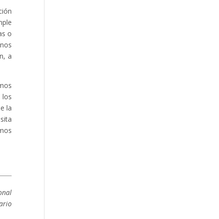
ción
mple
as o
 nos
n, a
amos
 los
e la
sita
emos
onal
ario