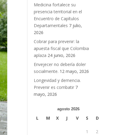
Medicina fortalece su
presencia territorial en el
Encuentro de Capítulos
Departamentales
7 julio,
2026
Cobrar para prevenir: la
apuesta fiscal que Colombia
aplaza
24 junio, 2026
Envejecer no debería doler
socialmente.
12 mayo, 2026
Longevidad y demencia.
Prevenir es combatir
7
mayo, 2026
agosto 2026
L
M
X
J
V
S
D
1
2