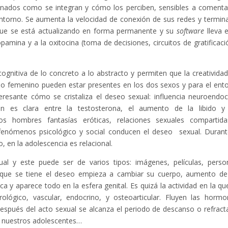
onados como se integran y cómo los perciben, sensibles a comenta
entorno. Se aumenta la velocidad de conexión de sus redes y termin
que se está actualizando en forma permanente y su
software
lleva 
pamina y a la oxitocina (toma de decisiones, circuitos de gratificaci
gnitiva de lo concreto a lo abstracto y permiten que la creatividad
 lo femenino pueden estar presentes en los dos sexos y para el ent
teresante cómo se cristaliza el deseo sexual: influencia neuroendoc
ión es clara entre la testosterona, el aumento de la libido y
los hombres fantasías eróticas, relaciones sexuales compartid
 fenómenos psicológico y social conducen el deseo sexual. Durant
, en la adolescencia es relacional.
ual y este puede ser de varios tipos: imágenes, películas, perso
z que se tiene el deseo empieza a cambiar su cuerpo, aumento de
a y aparece todo en la esfera genital. Es quizá la actividad en la qu
ológico, vascular, endocrino, y osteoarticular. Fluyen las hormo
espués del acto sexual se alcanza el periodo de descanso o refracta
s nuestros adolescentes…