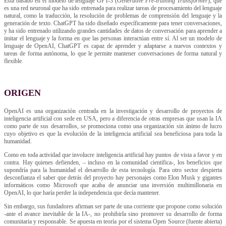
Está basado en el modelo de lenguaje GPT-3 (
Generative Pre-training Transformer
), que
es una red neuronal que ha sido entrenada para realizar tareas de procesamiento del lenguaje
natural, como la traducción, la resolución de problemas de comprensión del lenguaje y la
generación de texto. ChatGPT ha sido diseñado específicamente para tener conversaciones,
y ha sido entrenado utilizando grandes cantidades de datos de conversación para aprender a
imitar el lenguaje y la forma en que las personas interactúan entre sí. Al ser un modelo de
lenguaje de OpenAI, ChatGPT es capaz de aprender y adaptarse a nuevos contextos y
tareas de forma autónoma, lo que le permite mantener conversaciones de forma natural y
flexible.
ORIGEN
OpenAI es una organización centrada en la investigación y desarrollo de proyectos de
inteligencia artificial con sede en USA, pero a diferencia de otras empresas que usan la IA
como parte de sus desarrollos, se promociona como una organización sin ánimo de lucro
cuyo objetivo es que la evolución de la inteligencia artificial sea beneficiosa para toda la
humanidad.
Como en toda actividad que involucre inteligencia artificial hay puntos de vista a favor y en
contra. Hay quienes defienden, – incluso en la comunidad científica-, los beneficios que
supondría para la humanidad el desarrollo de esta tecnología. Para otro sector despierta
desconfianza el saber que detrás del proyecto hay personajes como Elon Musk y gigantes
informáticos como Microsoft que acaba de anunciar una inversión multimillonaria en
OpenAI, lo que haría perder la independencia que decía mantener.
Sin embargo, sus fundadores afirman ser parte de una corriente que propone como solución
-ante el avance inevitable de la IA-, no prohibirla sino promover su desarrollo de forma
comunitaria y responsable. Se apuesta en teoría por el sistema Open Source (fuente abierta)