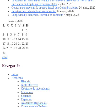
La Academia Nacional de Medicina fortalece su presencia territorial en el
Encuentro de Capítulos Departamentales
7 julio, 2026
Cobrar para prevenir: la apuesta fiscal que Colombia aplaza
24 junio, 2026
Envejecer no debería doler socialmente.
12 mayo, 2026
Longevidad y demencia. Prevenir es combatir
7 mayo, 2026
agosto 2026
L
M
X
J
V
S
D
1
2
3
4
5
6
7
8
9
10
11
12
13
14
15
16
17
18
19
20
21
22
23
24
25
26
27
28
29
30
31
« Jul
Navegación
Inicio
Academia
Historia
Junta Directiva
Gobierno de la Academia
Miembros
Sesiones
Capítulos
Academias Regionales
Comisiones de Trabajo