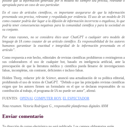
posible que la información generada por el modelo no siempre sea precisa, relevante o
apropiada para un caso de uso particular.
En el caso de artículos científicos, es importante asegurarse de que la información
presentada sea precisa, relevante y respaldada por evidencia. El uso de un modelo de IA
como coautor podría dar lugar a la difusión de información incorrecta o engañosa, lo que
podría tener consecuencias negativas para la comunidad científica y para la sociedad en
su conjunto.
Por estas razones, no se considera ético usar ChatGPT o cualquier otro modelo de
lenguaje de IA como coautor de un artículo científico. Es responsabilidad de los autores
humanos garantizar la exactitud e integridad de la información presentada en el
artículo”.
Como respuesta a este hecho, editoriales de revistas científicas prohibieron o restringieron a
sus colaboradores el uso de cualquier bot, basado en inteligencia artificial, ante la
preocupación de que la literatura médica y científica pueda llenarse de investigaciones
falsas, incompletas, sin contraste, deficientes e incluso falsas.
Holden Thorp, redactor jefe de
Science
, anunció una actualización de su política editorial,
prohibiendo el uso de textos de ChatGPT. “Debido a que las principales revistas científicas
exigen que los autores firmen un formulario en el que se declaran responsables de su
contribución al trabajo, el programa de IA no puede ser autor”, afirmó.
FUENTES:
OPENAI
,
COMPUTER HOY
,
EL ESPECTADOR
Nota resumen. Victoria Rodríguez G., responsable plataformas digitales ANM
Enviar comentario
Tu dirección de correo electrónico no será publicada.
Los campos obligatorios están