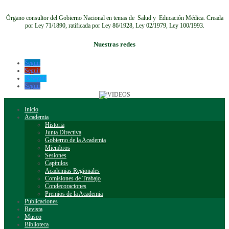
Órgano consultor del Gobierno Nacional en temas de Salud y Educación Médica.
Creada
por Ley 71/1890, ratificada por Ley 86/1928, Ley 02/1979, Ley 100/1993.
Nuestras redes
Seguir
Seguir
Seguir
Seguir
Inicio
Academia
Historia
Junta Directiva
Gobierno de la Academia
Miembros
Sesiones
Capítulos
Academias Regionales
Comisiones de Trabajo
Condecoraciones
Premios de la Academia
Publicaciones
Revista
Museo
Biblioteca