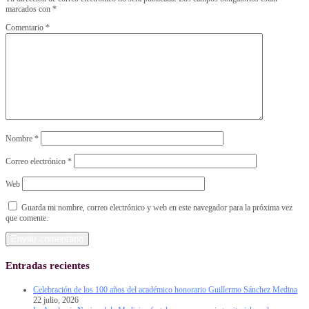
marcados con
*
Comentario
*
Nombre
*
Correo electrónico
*
Web
Guarda mi nombre, correo electrónico y web en este navegador para la próxima vez
que comente.
Entradas recientes
Celebración de los 100 años del académico honorario Guillermo Sánchez Medina
22 julio, 2026