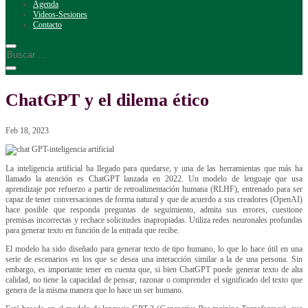
Agenda
Videos-Sesiones
Contacto
ChatGPT y el dilema ético
Feb 18, 2023
La inteligencia artificial ha llegado para quedarse, y una de las herramientas que más ha
llamado la atención es ChatGPT lanzada en 2022. Un modelo de lenguaje que usa
aprendizaje por refuerzo a partir de retroalimentación humana (RLHF), entrenado para ser
capaz de tener conversaciones de forma natural y que de acuerdo a sus creadores (OpenAI)
hace posible que responda preguntas de seguimiento, admita sus errores, cuestione
premisas incorrectas y rechace solicitudes inapropiadas. Utiliza redes neuronales profundas
para generar texto en función de la entrada que recibe.
El modelo ha sido diseñado para generar texto de tipo humano, lo que lo hace útil en una
serie de escenarios en los que se desea una interacción similar a la de una persona. Sin
embargo, es importante tener en cuenta que, si bien ChatGPT puede generar texto de alta
calidad, no tiene la capacidad de pensar, razonar o comprender el significado del texto que
genera de la misma manera que lo hace un ser humano.