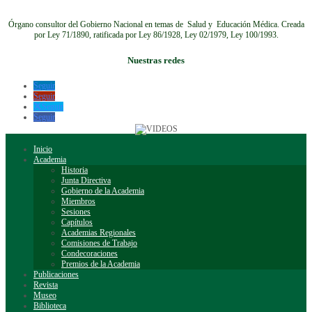
Órgano consultor del Gobierno Nacional en temas de Salud y Educación Médica.
Creada
por Ley 71/1890, ratificada por Ley 86/1928, Ley 02/1979, Ley 100/1993.
Nuestras redes
Seguir
Seguir
Seguir
Seguir
Inicio
Academia
Historia
Junta Directiva
Gobierno de la Academia
Miembros
Sesiones
Capítulos
Academias Regionales
Comisiones de Trabajo
Condecoraciones
Premios de la Academia
Publicaciones
Revista
Museo
Biblioteca