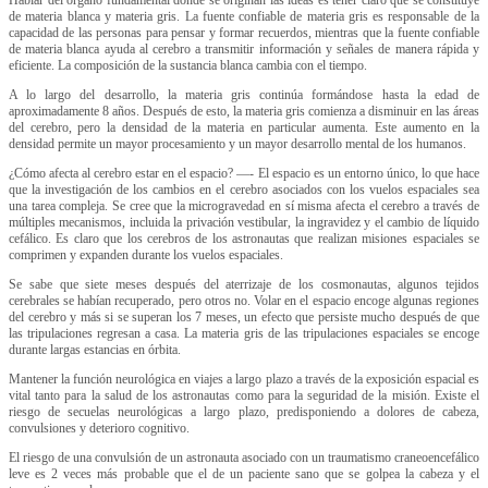
de materia blanca y materia gris. La fuente confiable de materia gris es responsable de la
capacidad de las personas para pensar y formar recuerdos, mientras que la fuente confiable
de materia blanca ayuda al cerebro a transmitir información y señales de manera rápida y
eficiente. La composición de la sustancia blanca cambia con el tiempo.
A lo largo del desarrollo, la materia gris continúa formándose hasta la edad de
aproximadamente 8 años. Después de esto, la materia gris comienza a disminuir en las áreas
del cerebro, pero la densidad de la materia en particular aumenta. Este aumento en la
densidad permite un mayor procesamiento y un mayor desarrollo mental de los humanos.
¿Cómo afecta al cerebro estar en el espacio? —- El espacio es un entorno único, lo que hace
que la investigación de los cambios en el cerebro asociados con los vuelos espaciales sea
una tarea compleja. Se cree que la microgravedad en sí misma afecta el cerebro a través de
múltiples mecanismos, incluida la privación vestibular, la ingravidez y el cambio de líquido
cefálico. Es claro que los cerebros de los astronautas que realizan misiones espaciales se
comprimen y expanden durante los vuelos espaciales.
Se sabe que siete meses después del aterrizaje de los cosmonautas, algunos tejidos
cerebrales se habían recuperado, pero otros no. Volar en el espacio encoge algunas regiones
del cerebro y más si se superan los 7 meses, un efecto que persiste mucho después de que
las tripulaciones regresan a casa. La materia gris de las tripulaciones espaciales se encoge
durante largas estancias en órbita.
Mantener la función neurológica en viajes a largo plazo a través de la exposición espacial es
vital tanto para la salud de los astronautas como para la seguridad de la misión. Existe el
riesgo de secuelas neurológicas a largo plazo, predisponiendo a dolores de cabeza,
convulsiones y deterioro cognitivo.
El riesgo de una convulsión de un astronauta asociado con un traumatismo craneoencefálico
leve es 2 veces más probable que el de un paciente sano que se golpea la cabeza y el