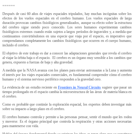
======
Después de casi 60 años de viajes espaciales tripulados, hay muchas incógnitas sobre los
efectos de los vuelos espaciales en el cerebro humano. Los vuelos espaciales de larga
duración provocan cambios fisiológicos generalizados, aunque su efecto sobre la estructura
del cerebro sigue siendo poco conocido. Los seres humanos experimentan cambios
fisiológicos extremos cuando están sujetos a largos períodos de ingravidez y, a medida que
continuamos convirtiéndonos en una especie que viaja por el espacio, es imperativo que
comprendamos completamente los cambios fisiológicos que ocurren en el cuerpo humano,
incluido el cerebro.
El objetivo de este trabajo es dar a conocer las adaptaciones generales que revela el cerebro
al viajar la órbita baja o el espacio. El cerebro es un órgano muy sensible a los cambios que
genera, expuesto a fuerzas de baja y alta gravedad.
A medida que la NASA avanza con los planes para enviar astronautas a la Luna y aumenta
el interés por los viajes espaciales comerciales, es fundamental comprender cómo el cerebro
humano y el sistema nervioso periférico responden a la gravedad cero.
La evidencia de un estudio reciente en
Frontiers in Neural Circuits
sugiere que pasar un
tiempo prolongado en el espacio cambia la microestructura de las áreas de materia blanca en
el cerebro.
Como es probable que continúe la exploración espacial, los expertos deben investigar más
sobre su impacto a largo plazo en el cerebro.
El cerebro humano controla y permite a las personas pensar, sentir el mundo que les rodea
y moverse. Es el órgano principal que controla la respiración y otras acciones necesarias
para mantenerse con vida.
Hablar del órgano fundamental donde se originan las ideas es tener claro que se constituye