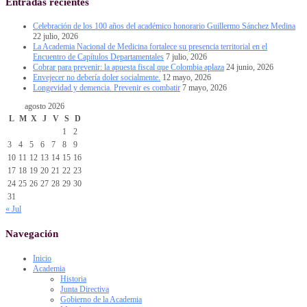
Entradas recientes
Celebración de los 100 años del académico honorario Guillermo Sánchez Medina
22 julio, 2026
La Academia Nacional de Medicina fortalece su presencia territorial en el
Encuentro de Capítulos Departamentales
7 julio, 2026
Cobrar para prevenir: la apuesta fiscal que Colombia aplaza
24 junio, 2026
Envejecer no debería doler socialmente.
12 mayo, 2026
Longevidad y demencia. Prevenir es combatir
7 mayo, 2026
agosto 2026
L
M
X
J
V
S
D
1
2
3
4
5
6
7
8
9
10
11
12
13
14
15
16
17
18
19
20
21
22
23
24
25
26
27
28
29
30
31
« Jul
Navegación
Inicio
Academia
Historia
Junta Directiva
Gobierno de la Academia