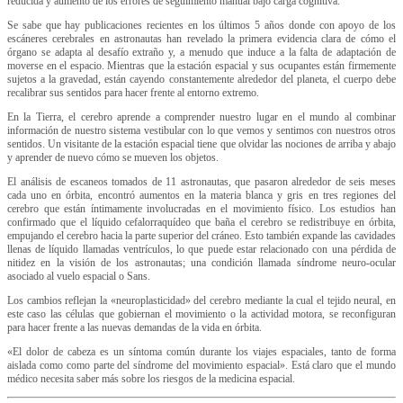
reducida y aumento de los errores de seguimiento manual bajo carga cognitiva.
Se sabe que hay publicaciones recientes en los últimos 5 años donde con apoyo de los
escáneres cerebrales en astronautas han revelado la primera evidencia clara de cómo el
órgano se adapta al desafío extraño y, a menudo que induce a la falta de adaptación de
moverse en el espacio. Mientras que la estación espacial y sus ocupantes están firmemente
sujetos a la gravedad, están cayendo constantemente alrededor del planeta, el cuerpo debe
recalibrar sus sentidos para hacer frente al entorno extremo.
En la Tierra, el cerebro aprende a comprender nuestro lugar en el mundo al combinar
información de nuestro sistema vestibular con lo que vemos y sentimos con nuestros otros
sentidos. Un visitante de la estación espacial tiene que olvidar las nociones de arriba y abajo
y aprender de nuevo cómo se mueven los objetos.
El análisis de escaneos tomados de 11 astronautas, que pasaron alrededor de seis meses
cada uno en órbita, encontró aumentos en la materia blanca y gris en tres regiones del
cerebro que están íntimamente involucradas en el movimiento físico. Los estudios han
confirmado que el líquido cefalorraquídeo que baña el cerebro se redistribuye en órbita,
empujando el cerebro hacia la parte superior del cráneo. Esto también expande las cavidades
llenas de líquido llamadas ventrículos, lo que puede estar relacionado con una pérdida de
nitidez en la visión de los astronautas; una condición llamada síndrome neuro-ocular
asociado al vuelo espacial o Sans.
Los cambios reflejan la «neuroplasticidad» del cerebro mediante la cual el tejido neural, en
este caso las células que gobiernan el movimiento o la actividad motora, se reconfiguran
para hacer frente a las nuevas demandas de la vida en órbita.
«El dolor de cabeza es un síntoma común durante los viajes espaciales, tanto de forma
aislada como como parte del síndrome del movimiento espacial». Está claro que el mundo
médico necesita saber más sobre los riesgos de la medicina espacial.