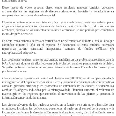
traumatismo es leve.
Doce meses de vuelo espacial dieron como resultado mayores cambios cerebrales
estructurales en las regiones cerebrales sensoriomotoras, frontales y ventriculares en
comparación con 6 meses de vuelo espacial.
El período de tiempo entre las misiones y la experiencia de vuelo previa puede desempeñar
un papel en cómo los vuelos espaciales afectan la estructura del cerebro. Todos los cambios
cerebrales, además de los aumentos de volumen ventricular, se recuperaron por completo 6
meses después del vuelo.
Es decir, estos cambios cerebrales estructurales no se estabilizan durante el vuelo, sino que
continúan durante 1 año en el espacio. Se desconoce si estos cambios cerebrales
representan atrofia estructural inespecífica, cambios de fluidos cefálicos y/o
neuroplasticidad adaptativa.
Los problemas oculares entre los astronautas también son un problema apremiante para la
NASA porque algunos de ellos regresan de la órbita con cambios permanentes en la visión.
Se están realizando varios estudios para obtener más información sobre las causas y las
posibles soluciones.
«Los estudios de reposo en cama inclinado hacia abajo (HDTBR) se utilizan para simular la
microgravedad del espacio exterior en la Tierra y permitir intervenciones de contramedidas
como la gravedad artificial y los protocolos de entrenamiento destinados a restaurar los
cambios fisiológicos inducidos por la microgravedad». También aumentó el volumen de
materia gris en las regiones que controlan el movimiento de las piernas y procesan la
información sensorial de las mismas.
Los efectos adversos de los vuelos espaciales en la función sensoriomotora han sido bien
estudiados, incluidas las deficiencias posteriores al vuelo en el control de la postura y la
locomoción, así como la desorientación espacial durante el vuelo, discriminación de masas