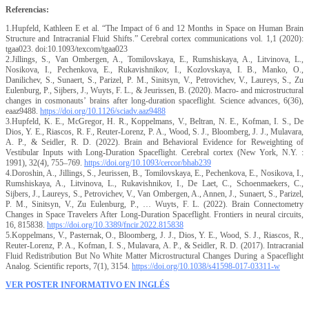
Referencias:
1.Hupfeld, Kathleen E et al. “The Impact of 6 and 12 Months in Space on Human Brain
Structure and Intracranial Fluid Shifts.” Cerebral cortex communications vol. 1,1 (2020):
tgaa023. doi:10.1093/texcom/tgaa023
2.Jillings, S., Van Ombergen, A., Tomilovskaya, E., Rumshiskaya, A., Litvinova, L.,
Nosikova, I., Pechenkova, E., Rukavishnikov, I., Kozlovskaya, I. B., Manko, O.,
Danilichev, S., Sunaert, S., Parizel, P. M., Sinitsyn, V., Petrovichev, V., Laureys, S., Zu
Eulenburg, P., Sijbers, J., Wuyts, F. L., & Jeurissen, B. (2020). Macro- and microstructural
changes in cosmonauts’ brains after long-duration spaceflight. Science advances, 6(36),
eaaz9488.
https://doi.org/10.1126/sciadv.aaz9488
3.Hupfeld, K. E., McGregor, H. R., Koppelmans, V., Beltran, N. E., Kofman, I. S., De
Dios, Y. E., Riascos, R. F., Reuter-Lorenz, P. A., Wood, S. J., Bloomberg, J. J., Mulavara,
A. P., & Seidler, R. D. (2022). Brain and Behavioral Evidence for Reweighting of
Vestibular Inputs with Long-Duration Spaceflight. Cerebral cortex (New York, N.Y. :
1991), 32(4), 755–769.
https://doi.org/10.1093/cercor/bhab239
4.Doroshin, A., Jillings, S., Jeurissen, B., Tomilovskaya, E., Pechenkova, E., Nosikova, I.,
Rumshiskaya, A., Litvinova, L., Rukavishnikov, I., De Laet, C., Schoenmaekers, C.,
Sijbers, J., Laureys, S., Petrovichev, V., Van Ombergen, A., Annen, J., Sunaert, S., Parizel,
P. M., Sinitsyn, V., Zu Eulenburg, P., … Wuyts, F. L. (2022). Brain Connectometry
Changes in Space Travelers After Long-Duration Spaceflight. Frontiers in neural circuits,
16, 815838.
https://doi.org/10.3389/fncir.2022.815838
5.Koppelmans, V., Pasternak, O., Bloomberg, J. J., Dios, Y. E., Wood, S. J., Riascos, R.,
Reuter-Lorenz, P. A., Kofman, I. S., Mulavara, A. P., & Seidler, R. D. (2017). Intracranial
Fluid Redistribution But No White Matter Microstructural Changes During a Spaceflight
Analog. Scientific reports, 7(1), 3154.
https://doi.org/10.1038/s41598-017-03311-w
VER POSTER INFORMATIVO EN INGLÉS