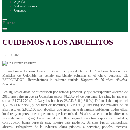
Agenda
Videos-Sesiones
Contacto
CUIDEMOS A LOS ABUELITOS
Jun 19, 2020
El académico Herman Esguerra Villamizar, presidente de la Academia Nacional de
Medicina de Colombia ha venido escribiendo columna en el diario bogotano EL
ESPECTADOR. Reproducimos la columna titulada
Mayores de 70 años. Abuelos.
Abuelitos.
Los siguientes datos de distribución poblacional por edad, y que corresponden al censo de
2018, nos refieren que en Colombia somos 48.258.494 de personas. De ellas, las mujeres
suman 24.705.276 (51,2 %) y los hombres 23.553.218 (48,8 %). Del total de mujeres, el
3,39 % (1.635.962), y del total de hombres, el 2,63 % (1.269.198) son mayores de 70
años; esto es, 2.905.160 son abuelitos que hacen parte de nuestra población. Todos ellos,
hombres y mujeres, fueron personas que hace más de 70 años nacieron en los diferentes
sitios de nuestra geografía y que, desde allí o migrados a otros espacios o ciudades,
construyeron buena parte de este, nuestro país moderno. Sí, ellos fueron campesinos,
obreros, trabajadores de la industria, obras públicas o servicios; policías, técnicos,