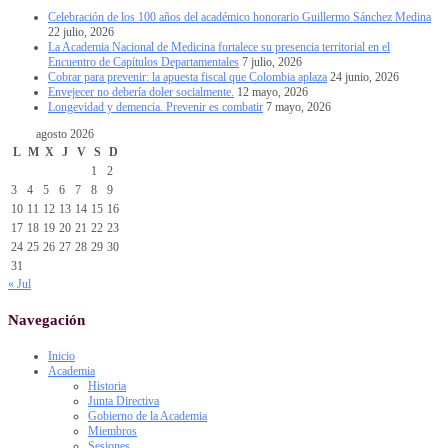
Celebración de los 100 años del académico honorario Guillermo Sánchez Medina
22 julio, 2026
La Academia Nacional de Medicina fortalece su presencia territorial en el
Encuentro de Capítulos Departamentales
7 julio, 2026
Cobrar para prevenir: la apuesta fiscal que Colombia aplaza
24 junio, 2026
Envejecer no debería doler socialmente.
12 mayo, 2026
Longevidad y demencia. Prevenir es combatir
7 mayo, 2026
agosto 2026
L
M
X
J
V
S
D
1
2
3
4
5
6
7
8
9
10
11
12
13
14
15
16
17
18
19
20
21
22
23
24
25
26
27
28
29
30
31
« Jul
Navegación
Inicio
Academia
Historia
Junta Directiva
Gobierno de la Academia
Miembros
Sesiones