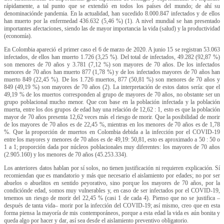
rápidamente, a tal punto que se extendió en todos los países del mundo; de ahí su
denominaciónde pandemia. En la actualidad, han sucedido 8.000.847 infectados y de ellos
han muerto por la enfermedad 436.632 (5,46 %) (1). A nivel mundial se han presentado
importantes afectaciones, siendo las de mayor importancia la vida (salud) y la productividad
(economía).
En Colombia apareció el primer caso el 6 de marzo de 2020. A junio 15 se registran 53.063
infectados, de ellos han muerto 1.726 (3,25 %). Del total de infectados, 49.282 (92,87 %)
son menores de 70 años y 3.781 (7,12 %) son mayores de 70 años. De los infectados
menores de 70 años han muerto 877 (1,78 %) y de los infectados mayores de 70 años han
muerto 849 (22,45 %). De los 1.726 muertos, 877 (50,81 %) son menores de 70 años y
849 (49,19 %) son mayores de 70 años (2). La interpretación de estos datos sería: que el
49,19 % de los muertos corresponden al grupo de mayores de 70 años, no obstante ser un
grupo poblacional mucho menor. Que con base en la población infectada y la población
muerta, entre los dos grupos de edad hay una relación de 12,62 : 1, esto es que la población
mayor de 70 años presenta 12,62 veces más el riesgo de morir. Que la posibilidad de morir
de los mayores de 70 años es de 22,45 %, mientras en los menores de 70 años es de 1,78
%. Que la proporción de muertos en Colombia debida a la infección por el COVID-19
entre los mayores y menores de 70 años es de 49,19: 50,81, esto es aproximado a 50 : 50 o
1 a 1; proporción dada por núcleos poblacionales muy diferentes: los mayores de 70 años
(2.905.160) y los menores de 70 años (45.253.334).
Los anteriores datos hablan por sí solos, no tienen justificación ni requieren explicación. Sí
recomiendan que es mandatorio y más que necesario el aislamiento por edades; no por ser
abuelos o abuelitos en sentido peyorativo, sino porque los mayores de 70 años, por la
condiciónde edad, somos muy vulnerables y, en caso de ser infectados por el COVID-19,
tenemos un riesgo de morir del 22,45 % (casi 1 de cada 4). Pienso que no se justifica –
después de tanta vida– morir por la infección del COVID-19; así mismo, creo que en esta
forma piensa la mayoría de mis contemporáneos, porque a esta edad la vida es aún bonita y
queda algo por hacer y dar, así sea desde el aislamiento preventivo obligatorio.