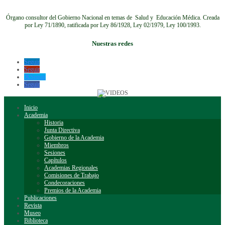
Órgano consultor del Gobierno Nacional en temas de Salud y Educación Médica.
Creada
por Ley 71/1890, ratificada por Ley 86/1928, Ley 02/1979, Ley 100/1993.
Nuestras redes
Seguir
Seguir
Seguir
Seguir
Inicio
Academia
Historia
Junta Directiva
Gobierno de la Academia
Miembros
Sesiones
Capítulos
Academias Regionales
Comisiones de Trabajo
Condecoraciones
Premios de la Academia
Publicaciones
Revista
Museo
Biblioteca