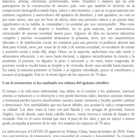
maestros, artistas, oficinistas, profesionales, todos. Hombres y mujeres que no solo
participaron en la construcción de nuestro país, sino que también lo hicieron en la
composición demográfica dando hijos, nietos y aún bisnietos, y que en su gran mayoría nos
sentimos orgullosos y merecedores del apelativo de abuelitos; y este apelativo, no solo es
por tener nietos, sino por ser fruto de afecto, tener una posición valiosa y un puesto muy
significativo en la familia, la comunidad y la sociedad que nos correspondió. Más estos
casi tres millones de mujeres y hombres, en su gran mayoría, por características
estructurales de nuestra sociedad, tienen poco. Algunos de ellos no tuvieron educación
completa y muchos escasamente alcanzaron la primaria; otros, por sus características
laborales y de indefensión social, no cotizaron para una pensión ni pudieron ahorrar una
dote para el final; otros, por cosas de la vida y de nuestra sociedad, no escalaron de estrato
o posición social y están allá, abajo. Otros, no la mayoría, anduvimos con más suerte y
alcanzamos educación, y en casos hasta doctoral, y algunos encumbramos la ciencia y la
academia; la pensión, en algunos lo justo o necesario y, en otros, hasta exagerada; de
posición social se escaló hasta la cúspide y de vivienda, desde casa sencilla hasta mansión.
En salud, la mayoría pertenece al Sisbén o al régimen subsidiado, pocos al contributivo y
escasos al prepagado. Este es el retrato ligero de los mayores de 70 años.
Con el coronavirus se ha cambiado esa cultura del egoísmo científico
El tiempo y la vida traen enfermedad, hay daños en el corazón y los pulmones; nuestras
arterias se endurecen o se obstruyen y esto puede hacernos daño; nuestros sistemas inmune
y hormonal pueden hacerse insuficientes; nuestra mente, memoria y lucidez pueden cambiar
o deteriorarse. Son morbilidades que nos hacen débiles, nos acortan la vida y comprometen
su calidad. Los años traen la vejez con piel flácida y con arrugas de gravedad, huesos
frágiles, voz de abuelo, paso lento, cabello blanco, visión borrosa y mirada de lejanía y de
recuerdo. Este es el curso normal que hace el paso de los años y que en mayor o menor
grado acompaña al proceso de la vida. Así estamos los mayores de 70 años.
La infección por el COVID-19 apareció en Wuhan, China, hacia diciembre de 2019. Tiene
dos características de importancia: gran capacidad de contagio y baja letalidad. Se expandió