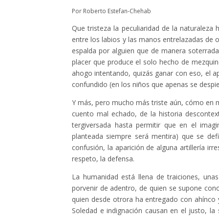
Por Roberto Estefan-Chehab
Que tristeza la peculiaridad de la naturalez
entre los labios y las manos entrelazadas de 
espalda por alguien que de manera soterrad
placer que produce el solo hecho de mezquind
ahogo intentando, quizás ganar con eso, el ap
confundido (en los niños que apenas se despier
Y más, pero mucho más triste aún, cómo en m
cuento mal echado, de la historia descontex
tergiversada hasta permitir que en el imag
planteada siempre será mentira) que se def
confusión, la aparición de alguna artillería 
respeto, la defensa.
La humanidad está llena de traiciones, una
porvenir de adentro, de quien se supone conoc
quien desde otrora ha entregado con ahínco y 
Soledad e indignación causan en el justo, la s