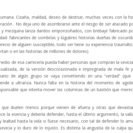
a humana. Cizaña, maldad, deseo de destruir, muchas veces con la ho
oración . No deja uno de asombrarse ante el riesgo de ser atacado po
a y mezquina lanza dardos emponzoñados, con brebaje fabricado po
ad: fabricantes de sombrías y lúgubres historias dueñas de oscurid
recio de alguien susceptible, todo ser tiene su experiencia traumátic
tan o en las historias de millones de dolores)
edio de esa carnicería pueda haber personas que compran la sevicia
tualizada, de la versión descorazonada e impregnada de mala fe y
inario de algún grupo se vaya convirtiendo en una “verdad” (que
iende a ultranza. Nunca falta en la historia del momento de agob
irresponsable que intenta mover las columnas de un bastión que merec
s que duelen menos porque vienen de afuera y otras que devasta
e la esencia y debería defender, hasta el último argumento, la valí
lealtad hasta la vida si fuese necesario, con tal de defender lo am
evicia y lo duro de lo injusto. Es distinta la angustia de la culpa qu