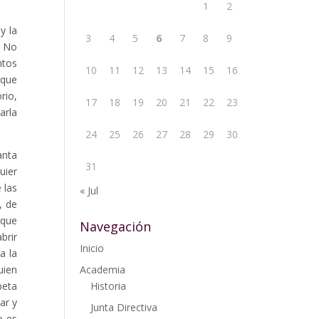
1
2
y la
3
4
5
6
7
8
9
. No
ntos
10
11
12
13
14
15
16
 que
rio,
17
18
19
20
21
22
23
arla
24
25
26
27
28
29
30
anta
31
uier
 las
« Jul
, de
 que
Navegación
brir
Inicio
a la
uien
Academia
peta
Historia
ar y
Junta Directiva
o es