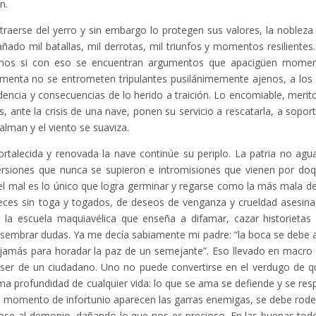
n.
aerse del yerro y sin embargo lo protegen sus valores, la nobleza 
ñado mil batallas, mil derrotas, mil triunfos y momentos resilientes
 menos si con eso se encuentran argumentos que apacigüen mome
tormenta no se entrometen tripulantes pusilánimemente ajenos, a los
encia y consecuencias de lo herido a traición. Lo encomiable, merito
 ante la crisis de una nave, ponen su servicio a rescatarla, a soport
alman y el viento se suaviza.
rtalecida y renovada la nave continúe su periplo. La patria no agu
versiones que nunca se supieron e intromisiones que vienen por doq
 el mal es lo único que logra germinar y regarse como la más mala de
eces sin toga y togados, de deseos de venganza y crueldad asesina
s: la escuela maquiavélica que enseña a difamar, cazar historietas
y sembrar dudas. Ya me decía sabiamente mi padre: “la boca se debe a
 jamás para horadar la paz de un semejante”. Eso llevado en macro 
el ser de un ciudadano. Uno no puede convertirse en el verdugo de q
ima profundidad de cualquier vida: lo que se ama se defiende y se res
gún momento de infortunio aparecen las garras enemigas, se debe rode
dose al demonio, dañando lo que nos es precioso. En las buenas tod