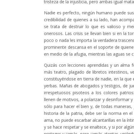
tristeza de la injusticia, pero ambas igual mata
Nadie es perfecto, ningún humano puede sustr
credibilidad de quienes a su lado, han acompa
se trata de destruir lo que es valioso y
onerosos. Las crisis se llevan bien si en la 
poco o nada les importa la verdadera trascend
prominente descansa en el soporte de quienes,
en medio de la afugia, mientras las aguas se c
Quizás con lecciones aprendidas y un alma fo
más teatro, plagado de libretos intestinos, 
constituyéndose en tierra de nadie, en la que
yerbas. Mañas de abogados y testigos, de ju
irrespetuosos pisoteos a los colores patrio
llenen de motivos, a polarizar y desinformar 
sólo para hacer el bien y, de todas maneras,
historia de la patria, debe ser la norma en 
ama, no puede escarbar alcantarillas en la ínt
y se hace respetar y se enaltece, y si por al
proteger y jamás, pero jamás atentar, unién