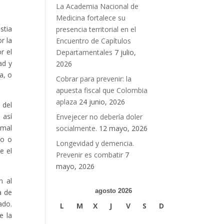
La Academia Nacional de
Medicina fortalece su
stia
presencia territorial en el
r la
Encuentro de Capítulos
r el
Departamentales
7 julio,
ad y
2026
a, o
Cobrar para prevenir: la
apuesta fiscal que Colombia
aplaza
24 junio, 2026
 del
 así
Envejecer no debería doler
 mal
socialmente.
12 mayo, 2026
io o
Longevidad y demencia.
e el
Prevenir es combatir
7
mayo, 2026
n al
agosto 2026
a de
ado.
L
M
X
J
V
S
D
e la