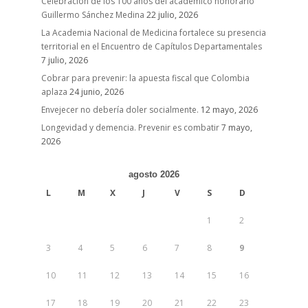
Celebración de los 100 años del académico honorario
Guillermo Sánchez Medina
22 julio, 2026
La Academia Nacional de Medicina fortalece su presencia
territorial en el Encuentro de Capítulos Departamentales
7 julio, 2026
Cobrar para prevenir: la apuesta fiscal que Colombia
aplaza
24 junio, 2026
Envejecer no debería doler socialmente.
12 mayo, 2026
Longevidad y demencia. Prevenir es combatir
7 mayo,
2026
agosto 2026
L
M
X
J
V
S
D
1
2
3
4
5
6
7
8
9
10
11
12
13
14
15
16
17
18
19
20
21
22
23