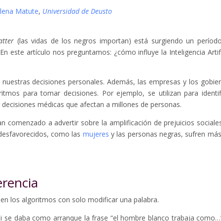
lena Matute
,
Universidad de Deusto
atter
(las vidas de los negros importan) está surgiendo un períod
. En este artículo nos preguntamos: ¿cómo influye la Inteligencia Artifi
 nuestras decisiones personales. Además, las empresas y los gobie
mos para tomar decisiones. Por ejemplo, se utilizan para identif
ar decisiones médicas que afectan a millones de personas.
an comenzado a advertir sobre la amplificación de prejuicios sociale
 desfavorecidos, como las
mujeres
y las personas negras, sufren más
erencia
en los algoritmos con solo modificar una palabra.
i se daba como arranque la frase “el hombre blanco trabaja como…”