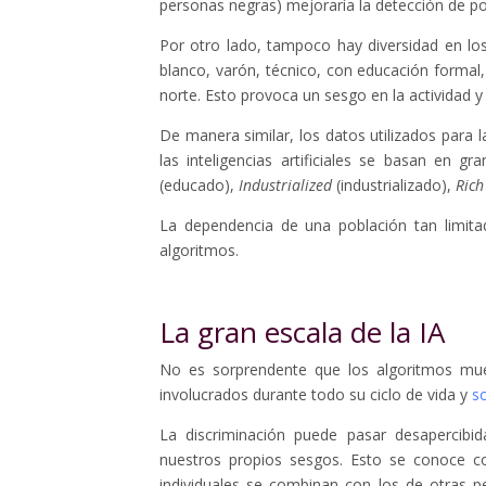
personas negras) mejoraría la detección de pos
Por otro lado, tampoco hay diversidad en lo
blanco, varón, técnico, con educación formal,
norte. Esto provoca un sesgo en la actividad y
De manera similar, los datos utilizados para
las inteligencias artificiales se basan en 
(educado),
Industrialized
(industrializado),
Rich
La dependencia de una población tan limitad
algoritmos.
La gran escala de la IA
No es sorprendente que los algoritmos mues
involucrados durante todo su ciclo de vida y
s
La discriminación puede pasar desapercibi
nuestros propios sesgos. Esto se conoce
individuales se combinan con los de otras p