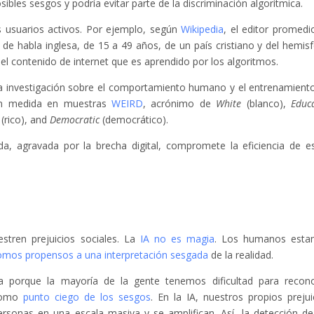
ibles sesgos y podría evitar parte de la discriminación algorítmica.
s usuarios activos. Por ejemplo, según
Wikipedia
, el editor promedi
 de habla inglesa, de 15 a 49 años, de un país cristiano y del hemisf
 el contenido de internet que es aprendido por los algoritmos.
 la investigación sobre el comportamiento humano y el entrenamient
gran medida en muestras
WEIRD
, acrónimo de
White
(blanco),
Educ
(rico), and
Democratic
(democrático).
a, agravada por la brecha digital, compromete la eficiencia de e
tren prejuicios sociales. La
IA no es magia
. Los humanos est
omos propensos a una interpretación sesgada
de la realidad.
da porque la mayoría de la gente tenemos dificultad para recon
 como
punto ciego de los sesgos
. En la IA, nuestros propios prejui
ersonas en una escala masiva y se amplifican. Así, la detección de