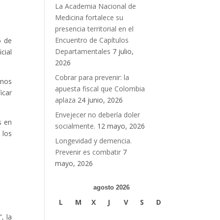
La Academia Nacional de
Medicina fortalece su
presencia territorial en el
Encuentro de Capítulos
o de
Departamentales
7 julio,
cial
2026
Cobrar para prevenir: la
rnos
apuesta fiscal que Colombia
icar
aplaza
24 junio, 2026
Envejecer no debería doler
s en
socialmente.
12 mayo, 2026
 los
Longevidad y demencia.
Prevenir es combatir
7
mayo, 2026
agosto 2026
L
M
X
J
V
S
D
, la