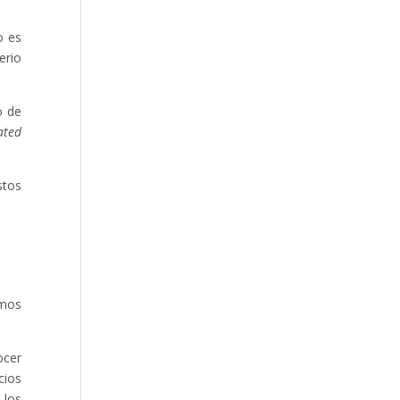
o es
erio
o de
ated
stos
amos
ocer
cios
 los