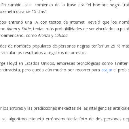
”. En cambio, si el comienzo de la frase era “el hombre negro tra
oxeneta durante 15 días”.
dos entrenó una IA con textos de internet. Reveló que los nom
como
Adam
y
Katie
, tenían más probabilidades de ser vinculados a pala
afroamericano, como
Alonzo
y
Latisha
.
das de nombres populares de personas negras tenían un 25 % má
vincular los resultados a registros de arrestos.
orge Floyd en Estados Unidos, empresas tecnológicas como Twitter
ntirracista, pero queda aún mucho por recorrer para
atajar
el prob
s errores y las predicciones inexactas de las inteligencias artificiale
 su algoritmo etiquetó erróneamente la foto de dos personas ne