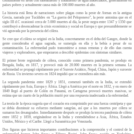
comúnmente en áreas con saneamiento y tratamiento de agua inadecuados, generalmente en
países pobres y actualmente causa más de 100.000 muertes al año.
La historia está llena de narraciones sobre plagas como la peste de Atenas en la antigua
Grecia, narrada por Tucídides en “La guerra del Peloponeso”, la peste antonina que en el
siglo III d.C ocasionó cerca de 5.000 muertes al día, la peste negra entre 1347 y 1350 que
contribuyó a desencadenar la crisis económica y social en Europa y que presumiblemente se
vió agravada por la presencia del cólera.
Se cree que el cólera se originó en la India, concretamente en el delta del Ganges, donde la
gente consideraba el agua sagrada, se sumergía en ella y la bebía a pesar de su
contaminación. La enfermedad pudo transmitirse a zonas remotas y de ello dan cuenta
viajeros y exploradores, que empezaron a describir epidemias con síntomas similares.
El primer brote registrado de cólera, conocido como primera pandemia, se produjo en
Bengala, India, en 1817, y provocó más de 20.000 muertes en la primera semana. La
enfermedad se propagó rápidamente por el Sureste Asiático, Nepal, China, Japón y suroeste
de Rusia. Un invierno severo en 1824 impidió que se extendiera aún más.
La segunda pandemia entre 1829 y 1851, comenzó también en la India, se extendió
rápidamente por Asia, Europa y África. Llegó a América por el norte en 1832, y en enero de
1849 llegó al puerto de Colón en Panamá, en Cartagena provocó muertes masivas, se
estima que un cuarto de la población murió por una respuesta inadecuada a la enfermedad.
La teoría de la época sugería que el corazón era comprimido por una fuerza centrípeta y que
se debía disminuir su esfuerzo mediante sangrías, así que a los muertos por cólera se
sumaron los desangrados. Inmediatamente después se produjo la tercera pandemia de cólera
entre 1852 y 1859, originándose en la India y extendiéndose a Asia, África, Estados
Unidos, México y el Caribe. Llegó a Suramérica por Venezuela.
Dos figuras que hicieron importantes contribuciones a la comprensión y el control de la
enfermedad fueron John Snow y Filippo Pacini. John Snow, nacido en Yorkshire,