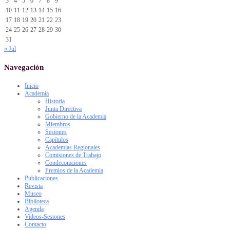
3
4
5
6
7
8
9
10
11
12
13
14
15
16
17
18
19
20
21
22
23
24
25
26
27
28
29
30
31
« Jul
Navegación
Inicio
Academia
Historia
Junta Directiva
Gobierno de la Academia
Miembros
Sesiones
Capítulos
Academias Regionales
Comisiones de Trabajo
Condecoraciones
Premios de la Academia
Publicaciones
Revista
Museo
Biblioteca
Agenda
Videos-Sesiones
Contacto