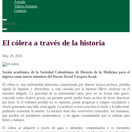
Agenda
Videos-Sesiones
Contacto
El cólera a través de la historia
May 29, 2024
Sesión académica de la Sociedad Colombiana de Historia de la Medicina para el
ingreso como nuevo miembro del Doctor David Vásquez Awad.
El cólera es una enfermedad infecciosa caracterizada por diarrea acuosa profusa, pérdida
rápida de líquidos y electrolitos, y está causada por la bacteria
Vibrio cholerae
en el
intestino delgado. La gravedad de la enfermedad varía, pero en su forma más grave,
conocida como
cholera gravis
, un paciente puede perder hasta un litro de heces diarreicas
por hora. Si el volumen perdido no es repuesto, puede progresar a colapso circulatorio y
shock generando una falla renal aguda. La acidosis severa exacerba el shock y la falla renal,
pudiendo ocasionar la muerte. La bacteria tiene dos reservorios conocidos: los humanos,
que pueden ser portadores asintomáticos, y las aguas contaminadas que se utilizan para
beber o bañarse.
El cólera se adquiere a través de agua o alimentos contaminados y se encuentra