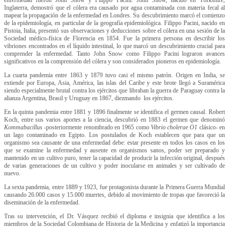
Inglaterra, demostró que el cólera era causado por agua contaminada con materia fecal al
mapear la propagación de la enfermedad en Londres. Su descubrimiento marcó el comienzo
de la epidemiología, en particular de la geografía epidemiológica. Filippo Pacini, nacido en
Pistoia, Italia, presentó sus observaciones y deducciones sobre el cólera en una sesión de la
Sociedad médico-física de Florencia en 1854. Fue la primera persona en describir los
vibriones encontrados en el líquido intestinal, lo que marcó un descubrimiento crucial para
comprender la enfermedad. Tanto John Snow como Filippo Pacini lograron avances
significativos en la comprensión del cólera y son considerados pioneros en epidemiología.
La cuarta pandemia entre 1863 y 1879 tuvo casi el mismo patrón. Origen en India, se
extiende por Europa, Asia, América, las islas del Caribe y este brote llegó a Suramérica
siendo especialmente brutal contra los ejércitos que libraban la guerra de Paraguay contra la
alianza Argentina, Brasil y Uruguay en 1867, diezmando los ejércitos.
En la quinta pandemia entre 1881 y 1896 finalmente se identifica el germen causal. Robert
Koch, entre sus varios aportes a la ciencia, descubrió en 1883 el germen que denominó
Kommabacillus
-posteriormente renombrado en 1965 como
Vibrio cholerae O1
clásico- en
un lago contaminado en Egipto. Los postulados de Koch establecen que para que un
organismo sea causante de una enfermedad debe: estar presente en todos los casos en los
que se examine la enfermedad y ausente en organismos sanos, poder ser preparado y
mantenido en un cultivo puro, tener la capacidad de producir la infección original, después
de varias generaciones de un cultivo y poder inocularse en animales y ser cultivado de
nuevo.
La sexta pandemia, entre 1889 y 1923, fue protagonista durante la Primera Guerra Mundial
causando 26.000 casos y 15.000 muertes, debido al movimiento de tropas que favoreció la
diseminación de la enfermedad.
Tras su intervención, el Dr. Vásquez recibió el diploma e insignia que identifica a los
miembros de la Sociedad Colombiana de Historia de la Medicina y enfatizó la importancia