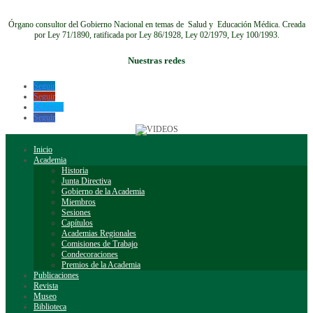
Órgano consultor del Gobierno Nacional en temas de Salud y Educación Médica.
Creada
por Ley 71/1890, ratificada por Ley 86/1928, Ley 02/1979, Ley 100/1993.
Nuestras redes
Seguir
Seguir
Seguir
Seguir
Inicio
Academia
Historia
Junta Directiva
Gobierno de la Academia
Miembros
Sesiones
Capítulos
Academias Regionales
Comisiones de Trabajo
Condecoraciones
Premios de la Academia
Publicaciones
Revista
Museo
Biblioteca