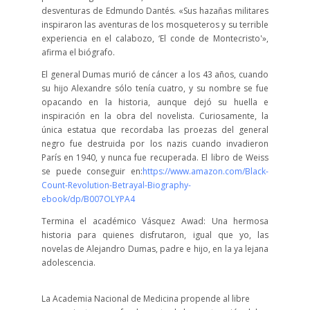
desventuras de Edmundo Dantés. «Sus hazañas militares
inspiraron las aventuras de los mosqueteros y su terrible
experiencia en el calabozo, ‘El conde de Montecristo'»,
afirma el biógrafo.
El general Dumas murió de cáncer a los 43 años, cuando
su hijo Alexandre sólo tenía cuatro, y su nombre se fue
opacando en la historia, aunque dejó su huella e
inspiración en la obra del novelista. Curiosamente, la
única estatua que recordaba las proezas del general
negro fue destruida por los nazis cuando invadieron
París en 1940, y nunca fue recuperada. El libro de Weiss
se puede conseguir en:
https://www.amazon.com/Black-
Count-Revolution-Betrayal-Biography-
ebook/dp/B007OLYPA4
Termina el académico Vásquez Awad: Una hermosa
historia para quienes disfrutaron, igual que yo, las
novelas de Alejandro Dumas, padre e hijo, en la ya lejana
adolescencia.
La Academia Nacional de Medicina propende al libre