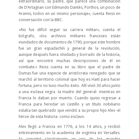
extraordinario, su padre, que parece una combinación
de D’Artagnan con Edmundo Dantés, Porthos, un poco de
Aramis, todos en un mismo personaje», cuenta Reiss en
conversación con la BBC.
«No fue difícil seguir su carrera militar», cuenta el
biógrafo, «los archivos militares franceses están
inundados de documentos de 1790, porque este hombre
fue un gran espadachín y general de la revolución,
aunque después fuera olvidado y borrado de la historia,
así que encontré muchas descripciones de él en
combate.» Reiss cuenta en su libro que el padre de
Dumas fue una especie de aristócrata renegado que se
marchó al territorio colonial que hoy es Haití para hacer
fortuna, pero no tuvo mucho éxito. Allí vivió 30 años junto
a una esclava negra -la madre del general- mientras en
Francia lo daban por muerto. Cuando quiso regresar a
Francia para heredar un castillo y un título nobiliario
estaba tan quebrado que vendió a su propio hijo Alex -el
héroe de esta historia- como esclavo.
Alex llegó a Francia en 1776, a los 14 años, y recibió
entrenamiento en la academia de esgrima en Versalles.
Se convirtió rápidamente en uno de los grandes