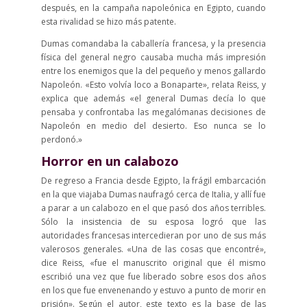
después, en la campaña napoleónica en Egipto, cuando
esta rivalidad se hizo más patente.
Dumas comandaba la caballería francesa, y la presencia
física del general negro causaba mucha más impresión
entre los enemigos que la del pequeño y menos gallardo
Napoleón. «Esto volvía loco a Bonaparte», relata Reiss, y
explica que además «el general Dumas decía lo que
pensaba y confrontaba las megalómanas decisiones de
Napoleón en medio del desierto. Eso nunca se lo
perdonó.»
Horror en un calabozo
De regreso a Francia desde Egipto, la frágil embarcación
en la que viajaba Dumas naufragó cerca de Italia, y allí fue
a parar a un calabozo en el que pasó dos años terribles.
Sólo la insistencia de su esposa logró que las
autoridades francesas intercedieran por uno de sus más
valerosos generales. «Una de las cosas que encontré»,
dice Reiss, «fue el manuscrito original que él mismo
escribió una vez que fue liberado sobre esos dos años
en los que fue envenenando y estuvo a punto de morir en
prisión». Según el autor, este texto es la base de las