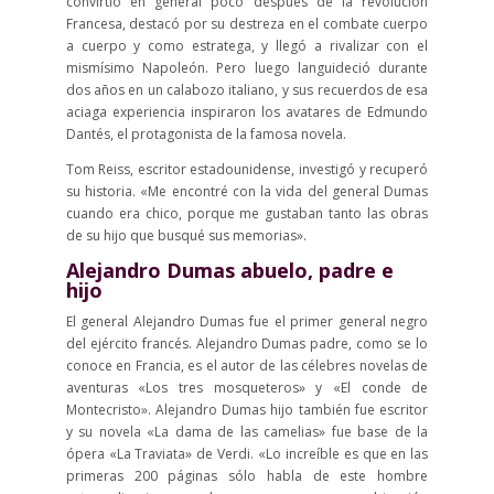
convirtió en general poco después de la revolución
Francesa, destacó por su destreza en el combate cuerpo
a cuerpo y como estratega, y llegó a rivalizar con el
mismísimo Napoleón. Pero luego languideció durante
dos años en un calabozo italiano, y sus recuerdos de esa
aciaga experiencia inspiraron los avatares de Edmundo
Dantés, el protagonista de la famosa novela.
Tom Reiss, escritor estadounidense, investigó y recuperó
su historia. «Me encontré con la vida del general Dumas
cuando era chico, porque me gustaban tanto las obras
de su hijo que busqué sus memorias».
Alejandro Dumas abuelo, padre e
hijo
El general Alejandro Dumas fue el primer general negro
del ejército francés. Alejandro Dumas padre, como se lo
conoce en Francia, es el autor de las célebres novelas de
aventuras «Los tres mosqueteros» y «El conde de
Montecristo». Alejandro Dumas hijo también fue escritor
y su novela «La dama de las camelias» fue base de la
ópera «La Traviata» de Verdi. «Lo increíble es que en las
primeras 200 páginas sólo habla de este hombre