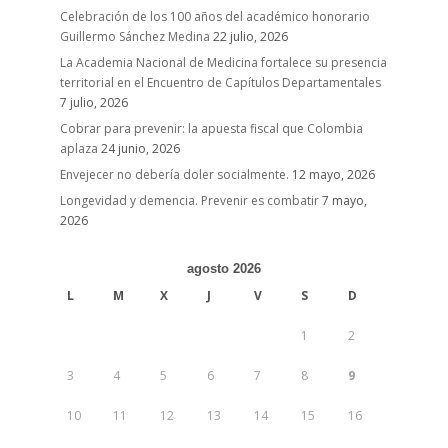
Celebración de los 100 años del académico honorario
Guillermo Sánchez Medina
22 julio, 2026
La Academia Nacional de Medicina fortalece su presencia
territorial en el Encuentro de Capítulos Departamentales
7 julio, 2026
Cobrar para prevenir: la apuesta fiscal que Colombia
aplaza
24 junio, 2026
Envejecer no debería doler socialmente.
12 mayo, 2026
Longevidad y demencia. Prevenir es combatir
7 mayo,
2026
agosto 2026
L
M
X
J
V
S
D
1
2
3
4
5
6
7
8
9
10
11
12
13
14
15
16