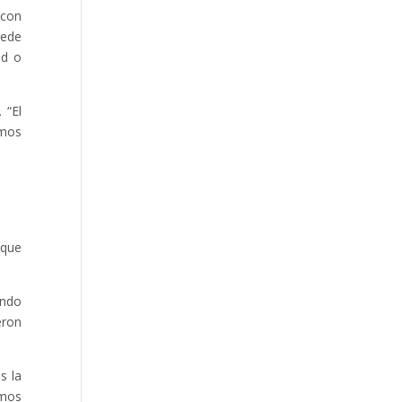
 con
uede
id o
 “El
imos
 que
ando
eron
s la
amos