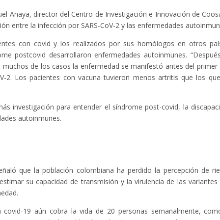
el Anaya, director del Centro de Investigación e Innovación de Coos
ación entre la infección por SARS-CoV-2 y las enfermedades autoinmun
entes con covid y los realizados por sus homólogos en otros paí
rome postcovid desarrollaron enfermedades autoinmunes. “Despué
en muchos de los casos la enfermedad se manifestó antes del primer
V-2. Los pacientes con vacuna tuvieron menos artritis que los qu
ás investigación para entender el síndrome post-covid, la discapac
dades autoinmunes.
ñaló que la población colombiana ha perdido la percepción de ri
stimar su capacidad de transmisión y la virulencia de las variantes
medad.
La covid-19 aún cobra la vida de 20 personas semanalmente, com