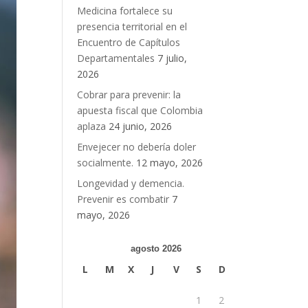
Medicina fortalece su
presencia territorial en el
Encuentro de Capítulos
Departamentales
7 julio,
2026
Cobrar para prevenir: la
apuesta fiscal que Colombia
aplaza
24 junio, 2026
Envejecer no debería doler
socialmente.
12 mayo, 2026
Longevidad y demencia.
Prevenir es combatir
7
mayo, 2026
agosto 2026
L
M
X
J
V
S
D
1
2