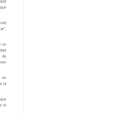
idad
 que
ovid
ar”,
y un
idad
a de
ener
n en
a la
 que
o el