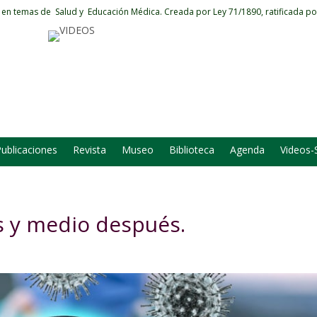
 en temas de Salud y Educación Médica.
Creada por Ley 71/1890, ratificada po
ublicaciones
Revista
Museo
Biblioteca
Agenda
Videos-
os y medio después.