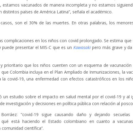
, estamos vacunados de manera incompleta y no estamos siguiend
distintos países de América Latina”, señala el académico.
 casos, son el 30% de las muertes. En otras palabras, los menore
las complicaciones en los niños con covid prolongado. Se estima que
 y puede presentar el MIS-C que es un
Kawasaki
pero más grave y da
 y prioritario que los niños cuenten con un esquema de vacunación
 y que Colombia incluya en el Plan Ampliado de Inmunizaciones, la va
a la covid-19, una enfermedad con efectos catastróficos en los niñ
ntó un estudio sobre el impacto en salud mental por el covid-19 y al i
e investigación y decisiones en política pública con relación al posco
orráez: “covid-19 sigue causando daño y dejando secuelas
 qué está haciendo el Estado colombiano en cuanto a vacuna
 comunidad científica”.