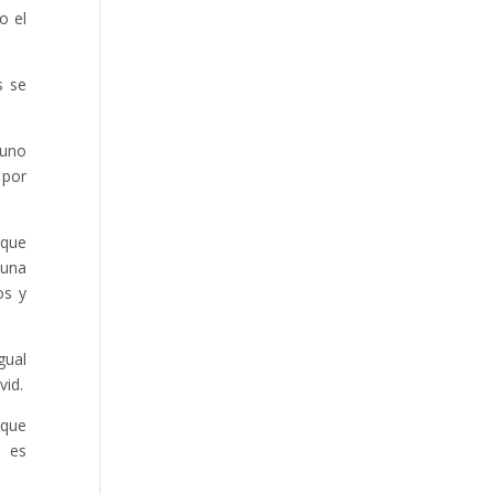
o el
s se
 uno
 por
 que
cuna
os y
gual
vid.
 que
s es