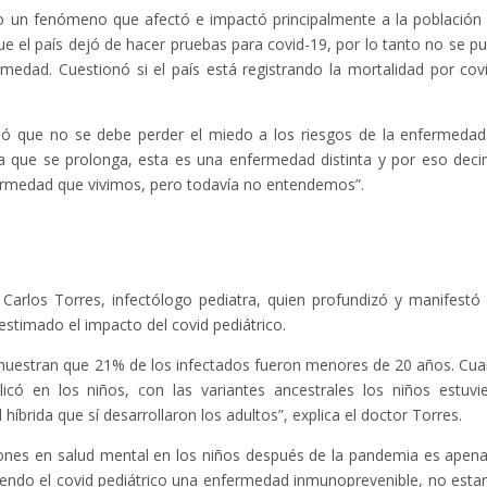
mo un fenómeno que afectó e impactó principalmente a la población
e el país dejó de hacer pruebas para covid-19, por lo tanto no se p
medad. Cuestionó si el país está registrando la mortalidad por cov
aló que no se debe perder el miedo a los riesgos de la enfermedad.
ria que se prolonga, esta es una enfermedad distinta y por eso dec
ermedad que vivimos, pero todavía no entendemos”.
Carlos Torres, infectólogo pediatra, quien profundizó y manifestó
stimado el impacto del covid pediátrico.
muestran que 21% de los infectados fueron menores de 20 años. Cu
icó en los niños, con las variantes ancestrales los niños estuvi
íbrida que sí desarrollaron los adultos”, explica el doctor Torres.
iones en salud mental en los niños después de la pandemia es apena
Siendo el covid pediátrico una enfermedad inmunoprevenible, no est