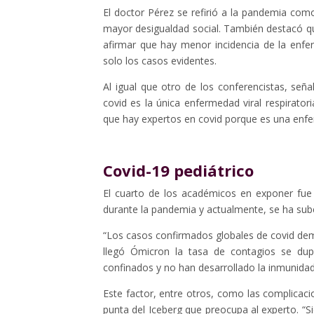
El doctor Pérez se refirió a la pandemia co
mayor desigualdad social. También destacó qu
afirmar que hay menor incidencia de la enfer
solo los casos evidentes.
Al igual que otro de los conferencistas, señ
covid es la única enfermedad viral respirato
que hay expertos en covid porque es una enf
Covid-19 pediátrico
El cuarto de los académicos en exponer fue 
durante la pandemia y actualmente, se ha sube
“Los casos confirmados globales de covid de
llegó Ómicron la tasa de contagios se dupl
confinados y no han desarrollado la inmunidad h
Este factor, entre otros, como las complicac
punta del Iceberg que preocupa al experto. “