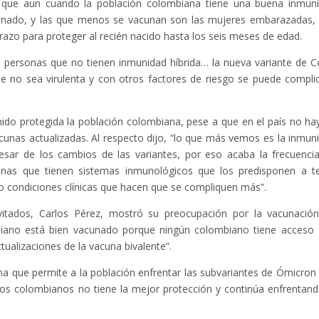
 que aun cuando la población colombiana tiene una buena inmun
cunado, y las que menos se vacunan son las mujeres embarazadas,
razo para proteger al recién nacido hasta los seis meses de edad.
personas que no tienen inmunidad híbrida… la nueva variante de C
ue no sea virulenta y con otros factores de riesgo se puede complic
ido protegida la población colombiana, pese a que en el país no ha
unas actualizadas. Al respecto dijo, “lo que más vemos es la inmun
sar de los cambios de las variantes, por eso acaba la frecuenci
onas que tienen sistemas inmunológicos que los predisponen a t
o condiciones clínicas que hacen que se compliquen más”.
nvitados, Carlos Pérez, mostró su preocupación por la vacunació
ano está bien vacunado porque ningún colombiano tiene acceso 
ualizaciones de la vacuna bivalente”.
una que permite a la población enfrentar las subvariantes de Ómicron
los colombianos no tiene la mejor protección y continúa enfrentand