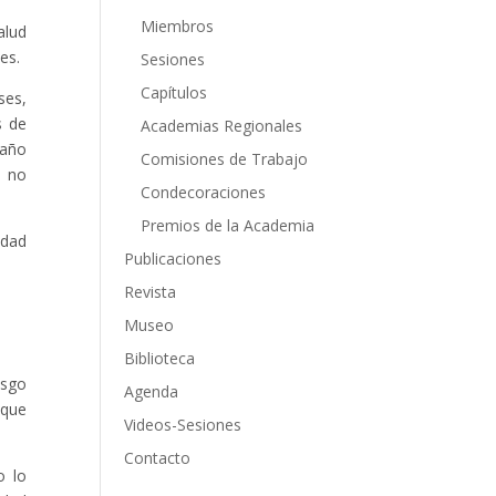
Miembros
alud
es.
Sesiones
Capítulos
ses,
s de
Academias Regionales
 año
Comisiones de Trabajo
e no
Condecoraciones
Premios de la Academia
idad
Publicaciones
Revista
Museo
Biblioteca
esgo
Agenda
 que
Videos-Sesiones
Contacto
o lo