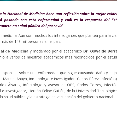
mia Nacional de Medicina hace una reflexión sobre la mejor evide
stá pasando con esta enfermedad y cuál es la respuesta del Es
mpacto en salud pública del poscovid.
a medicina. Aún son muchos los interrogantes que plantea para la cie
más de 143 mil personas en el país.
al de Medicina
y moderado por el académico
Dr. Oswaldo Borr
unió a varios de nuestros académicos más reconocidos por el estud
ica disponible sobre una enfermedad que sigue causando daño y dej
n Manuel Anaya, inmunólogo e investigador, Carlos Pérez, infectólo
arlos Álvarez, infectólogo y asesor de OPS, Carlos Torres, infectó
l e investigador, Hernán Felipe Guillén, de la Universidad Tecnológic
la salud pública y la estrategia de vacunación del gobierno nacional.