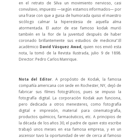
en el retrato de Silva un movimiento nervioso, casi
convulsivo, impuesto —según estamos informados— por
una frase con que a guisa de humorada quiso el maestro
sicólogo calmar la hiperestesia de aquella alma
atormentada. El autor de ese famoso kodak murió
también en la flor de la juventud después de haber
coronado brillantemente sus estudios de medicina”.El
académico
David Vásquez Awad,
quien nos envió esta
nota, la tomó de la Revista Ilustrada, julio 9 de 1898.
Director: Pedro Carlos Manrique.
Nota del Editor
. A propósito de Kodak, la famosa
compañía americana con sede en Rochester, NY, dejó de
fabricar sus filmes fotográficos, pues se impuso la
fotografía digital. La corporaciòn Kodak aun funciona,
pero dedicada a otros menesteres, como fotografía
digital e impresión, material para cinematografìa,
productos químicos, farmacéuticos, etc. A principios de
la década de los años 30, el padre de quien esto escribe
trabajó unos meses en esa famosa empresa, y en un
ascensor tuvo la oportunidad de ver de cerca al famoso