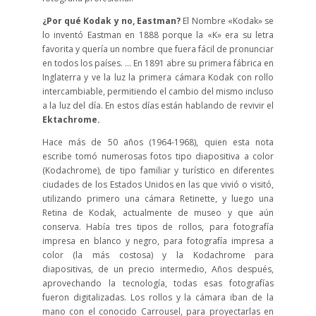
¿Por qué Kodak y no, Eastman?
El Nombre «Kodak» se
lo inventó Eastman en 1888 porque la «K» era su letra
favorita y quería un nombre que fuera fácil de pronunciar
en todos los países. … En 1891 abre su primera fábrica en
Inglaterra y ve la luz la primera cámara Kodak con rollo
intercambiable, permitiendo el cambio del mismo incluso
a la luz del día. En estos días están hablando de revivir el
Ektachrome.
Hace más de 50 años (1964-1968), quien esta nota
escribe tomó numerosas fotos tipo diapositiva a color
(Kodachrome), de tipo familiar y turístico en diferentes
ciudades de los Estados Unidos en las que vivió o visitó,
utilizando primero una cámara Retinette, y luego una
Retina de Kodak, actualmente de museo y que aún
conserva. Había tres tipos de rollos, para fotografía
impresa en blanco y negro, para fotografía impresa a
color (la más costosa) y la Kodachrome para
diapositivas, de un precio intermedio, Años después,
aprovechando la tecnología, todas esas fotografías
fueron digitalizadas. Los rollos y la cámara iban de la
mano con el conocido Carrousel, para proyectarlas en