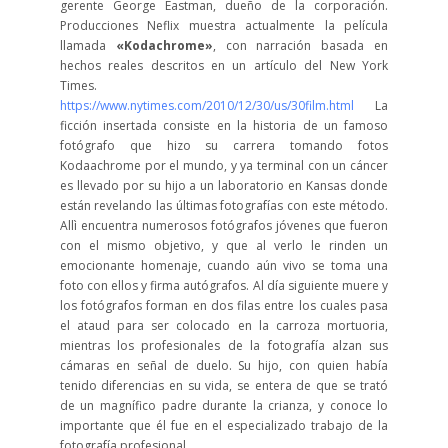
gerente George Eastman, dueño de la corporación.
Producciones Neflix muestra actualmente la película
llamada
«Kodachrome»
, con narración basada en
hechos reales descritos en un artículo del New York
Times.
https://www.nytimes.com/2010/12/30/us/30film.html
La
ficción insertada consiste en la historia de un famoso
fotógrafo que hizo su carrera tomando fotos
Kodaachrome por el mundo, y ya terminal con un cáncer
es llevado por su hijo a un laboratorio en Kansas donde
están revelando las últimas fotografías con este método.
Allì encuentra numerosos fotógrafos jóvenes que fueron
con el mismo objetivo, y que al verlo le rinden un
emocionante homenaje, cuando aún vivo se toma una
foto con ellos y firma autógrafos. Al día siguiente muere y
los fotógrafos forman en dos filas entre los cuales pasa
el ataud para ser colocado en la carroza mortuoria,
mientras los profesionales de la fotografía alzan sus
cámaras en señal de duelo. Su hijo, con quien había
tenido diferencias en su vida, se entera de que se trató
de un magnífico padre durante la crianza, y conoce lo
importante que él fue en el especializado trabajo de la
fotografía profesional.