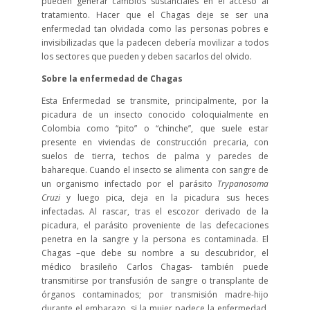
pueden generar cambios sustanciales en el acceso al
tratamiento. Hacer que el Chagas deje se ser una
enfermedad tan olvidada como las personas pobres e
invisibilizadas que la padecen debería movilizar a todos
los sectores que pueden y deben sacarlos del olvido.
Sobre la enfermedad de Chagas
Esta Enfermedad se transmite, principalmente, por la
picadura de un insecto conocido coloquialmente en
Colombia como “pito” o “chinche”, que suele estar
presente en viviendas de construcción precaria, con
suelos de tierra, techos de palma y paredes de
bahareque. Cuando el insecto se alimenta con sangre de
un organismo infectado por el parásito
Trypanosoma
Cruzi
y luego pica, deja en la picadura sus heces
infectadas. Al rascar, tras el escozor derivado de la
picadura, el parásito proveniente de las defecaciones
penetra en la sangre y la persona es contaminada. El
Chagas –que debe su nombre a su descubridor, el
médico brasileño Carlos Chagas- también puede
transmitirse por transfusión de sangre o transplante de
órganos contaminados; por transmisión madre-hijo
durante el embarazo, si la mujer padece la enfermedad,