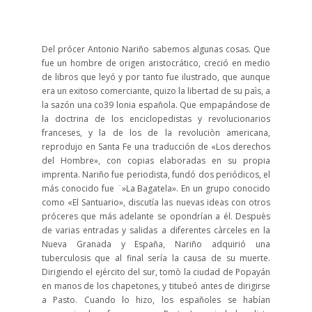
Del prócer Antonio Nariño sabemos algunas cosas. Que
fue un hombre de origen aristocrático, creció en medio
de libros que leyó y por tanto fue ilustrado, que aunque
era un exitoso comerciante, quizo la libertad de su paìs, a
la sazón una co39 lonia española. Que empapándose de
la doctrina de los enciclopedistas y revolucionarios
franceses, y la de los de la revoluciòn americana,
reprodujo en Santa Fe una traducción de «Los derechos
del Hombre», con copias elaboradas en su propia
imprenta. Nariño fue periodista, fundó dos periódicos, el
más conocido fue ¨»La Bagatela». En un grupo conocido
como «El Santuario», discutía las nuevas ideas con otros
próceres que más adelante se opondrían a él. Despuès
de varias entradas y salidas a diferentes càrceles en la
Nueva Granada y España, Nariño adquirió una
tuberculosis que al final sería la causa de su muerte.
Dirigiendo el ejército del sur, tomò la ciudad de Popayán
en manos de los chapetones, y titubeó antes de dirigirse
a Pasto. Cuando lo hizo, los españoles se habían