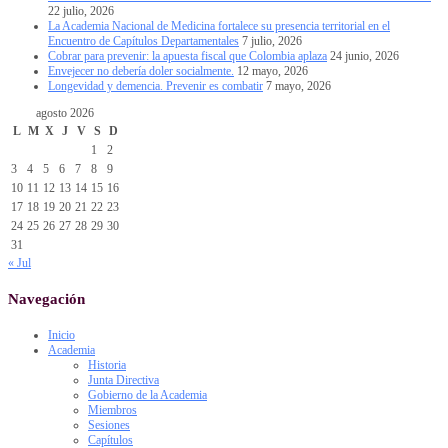
22 julio, 2026
La Academia Nacional de Medicina fortalece su presencia territorial en el
Encuentro de Capítulos Departamentales
7 julio, 2026
Cobrar para prevenir: la apuesta fiscal que Colombia aplaza
24 junio, 2026
Envejecer no debería doler socialmente.
12 mayo, 2026
Longevidad y demencia. Prevenir es combatir
7 mayo, 2026
agosto 2026
L
M
X
J
V
S
D
1
2
3
4
5
6
7
8
9
10
11
12
13
14
15
16
17
18
19
20
21
22
23
24
25
26
27
28
29
30
31
« Jul
Navegación
Inicio
Academia
Historia
Junta Directiva
Gobierno de la Academia
Miembros
Sesiones
Capítulos