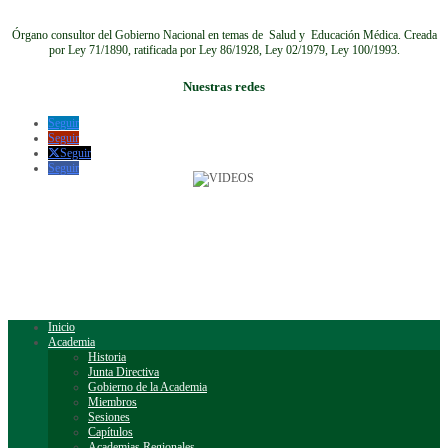
Órgano consultor del Gobierno Nacional en temas de Salud y Educación Médica.
Creada
por Ley 71/1890, ratificada por Ley 86/1928, Ley 02/1979, Ley 100/1993.
Nuestras redes
Seguir
Seguir
Seguir
Seguir
Inicio
Academia
Historia
Junta Directiva
Gobierno de la Academia
Miembros
Sesiones
Capítulos
Academias Regionales