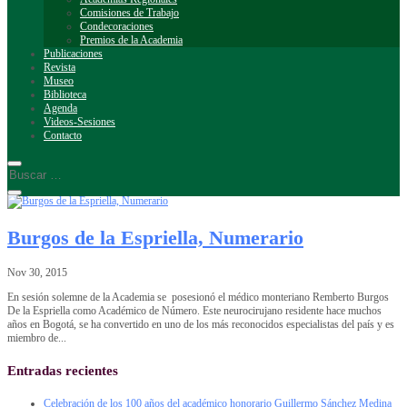
Comisiones de Trabajo
Condecoraciones
Premios de la Academia
Publicaciones
Revista
Museo
Biblioteca
Agenda
Videos-Sesiones
Contacto
Burgos de la Espriella, Numerario
Nov 30, 2015
En sesión solemne de la Academia se posesionó el médico monteriano Remberto Burgos
De la Espriella como Académico de Número. Este neurocirujano residente hace muchos
años en Bogotá, se ha convertido en uno de los más reconocidos especialistas del país y es
miembro de...
Entradas recientes
Celebración de los 100 años del académico honorario Guillermo Sánchez Medina