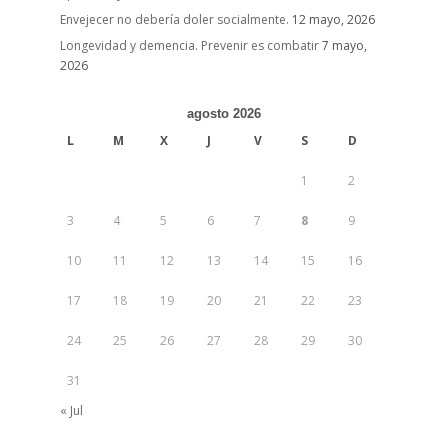
Envejecer no debería doler socialmente.
12 mayo, 2026
Longevidad y demencia. Prevenir es combatir
7 mayo,
2026
agosto 2026
L
M
X
J
V
S
D
1
2
3
4
5
6
7
8
9
10
11
12
13
14
15
16
17
18
19
20
21
22
23
24
25
26
27
28
29
30
31
« Jul