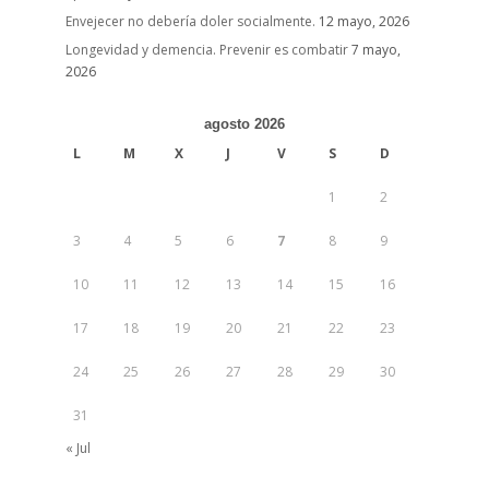
Envejecer no debería doler socialmente.
12 mayo, 2026
Longevidad y demencia. Prevenir es combatir
7 mayo,
2026
agosto 2026
L
M
X
J
V
S
D
1
2
3
4
5
6
7
8
9
10
11
12
13
14
15
16
17
18
19
20
21
22
23
24
25
26
27
28
29
30
31
« Jul