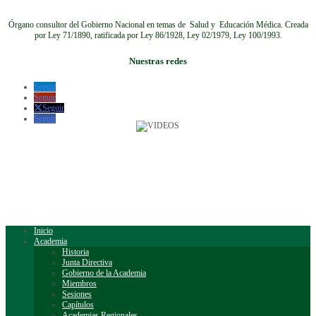
Órgano consultor del Gobierno Nacional en temas de Salud y Educación Médica.
Creada
por Ley 71/1890, ratificada por Ley 86/1928, Ley 02/1979, Ley 100/1993.
Nuestras redes
Seguir
Seguir
Seguir
Seguir
Inicio
Academia
Historia
Junta Directiva
Gobierno de la Academia
Miembros
Sesiones
Capítulos
Academias Regionales