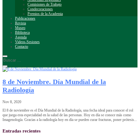
Comisiones de Trabajo
Condecoraciones
Premios de la Academia
Publicaciones
Revista
Museo
Biblioteca
Agenda
Videos-Sesiones
Contacto
8 de Noviembre. Día Mundial de la
Radiología
Nov 8, 2020
El 8 de noviembre es el Día Mundial de la Radiología, una fecha ideal para conocer el rol
que juega esta especialidad en la salud de las personas. Hoy en día se conoce más como
Imagenología. Gracias a la radiología hoy en día se pueden curar fracturas, poner prótesis...
Entradas recientes