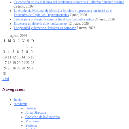
Celebración de los 100 años del académico honorario Guillermo Sánchez Medina
22 julio, 2026
La Academia Nacional de Medicina fortalece su presencia territorial en el
Encuentro de Capítulos Departamentales
7 julio, 2026
Cobrar para prevenir: la apuesta fiscal que Colombia aplaza
24 junio, 2026
Envejecer no debería doler socialmente.
12 mayo, 2026
Longevidad y demencia. Prevenir es combatir
7 mayo, 2026
agosto 2026
L
M
X
J
V
S
D
1
2
3
4
5
6
7
8
9
10
11
12
13
14
15
16
17
18
19
20
21
22
23
24
25
26
27
28
29
30
31
« Jul
Navegación
Inicio
Academia
Historia
Junta Directiva
Gobierno de la Academia
Miembros
Sesiones