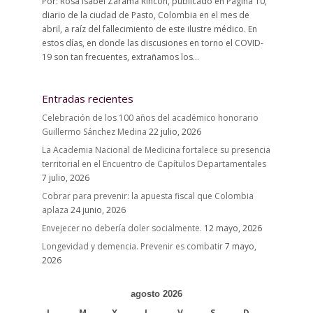
Por: Rosa Isabel Zarama Rincón, publicado en Página 10,
diario de la ciudad de Pasto, Colombia en el mes de
abril, a raíz del fallecimiento de este ilustre médico. En
estos días, en donde las discusiones en torno el COVID-
19 son tan frecuentes, extrañamos los...
Entradas recientes
Celebración de los 100 años del académico honorario
Guillermo Sánchez Medina
22 julio, 2026
La Academia Nacional de Medicina fortalece su presencia
territorial en el Encuentro de Capítulos Departamentales
7 julio, 2026
Cobrar para prevenir: la apuesta fiscal que Colombia
aplaza
24 junio, 2026
Envejecer no debería doler socialmente.
12 mayo, 2026
Longevidad y demencia. Prevenir es combatir
7 mayo,
2026
agosto 2026
L
M
X
J
V
S
D