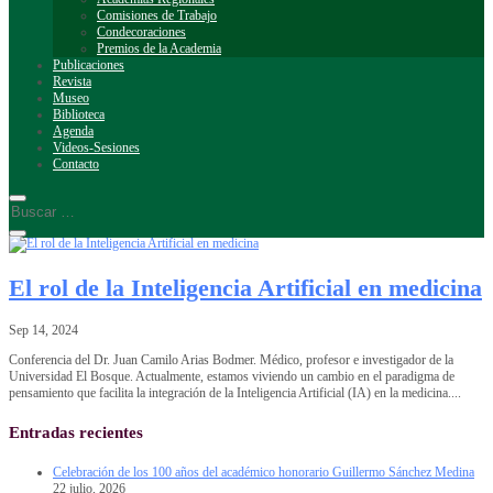
Comisiones de Trabajo
Condecoraciones
Premios de la Academia
Publicaciones
Revista
Museo
Biblioteca
Agenda
Videos-Sesiones
Contacto
El rol de la Inteligencia Artificial en medicina
Sep 14, 2024
Conferencia del Dr. Juan Camilo Arias Bodmer. Médico, profesor e investigador de la
Universidad El Bosque. Actualmente, estamos viviendo un cambio en el paradigma de
pensamiento que facilita la integración de la Inteligencia Artificial (IA) en la medicina....
Entradas recientes
Celebración de los 100 años del académico honorario Guillermo Sánchez Medina
22 julio, 2026