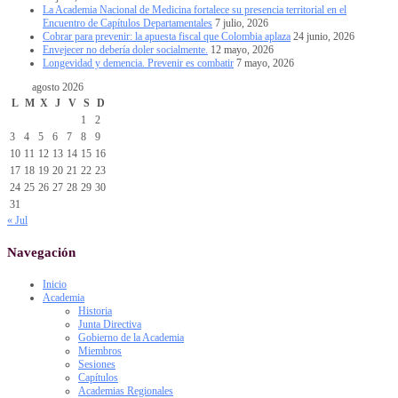
La Academia Nacional de Medicina fortalece su presencia territorial en el
Encuentro de Capítulos Departamentales
7 julio, 2026
Cobrar para prevenir: la apuesta fiscal que Colombia aplaza
24 junio, 2026
Envejecer no debería doler socialmente.
12 mayo, 2026
Longevidad y demencia. Prevenir es combatir
7 mayo, 2026
agosto 2026
L
M
X
J
V
S
D
1
2
3
4
5
6
7
8
9
10
11
12
13
14
15
16
17
18
19
20
21
22
23
24
25
26
27
28
29
30
31
« Jul
Navegación
Inicio
Academia
Historia
Junta Directiva
Gobierno de la Academia
Miembros
Sesiones
Capítulos
Academias Regionales