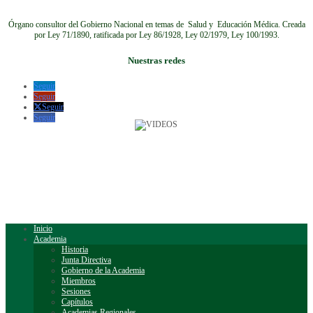
Órgano consultor del Gobierno Nacional en temas de Salud y Educación Médica.
Creada
por Ley 71/1890, ratificada por Ley 86/1928, Ley 02/1979, Ley 100/1993.
Nuestras redes
Seguir
Seguir
Seguir
Seguir
Inicio
Academia
Historia
Junta Directiva
Gobierno de la Academia
Miembros
Sesiones
Capítulos
Academias Regionales