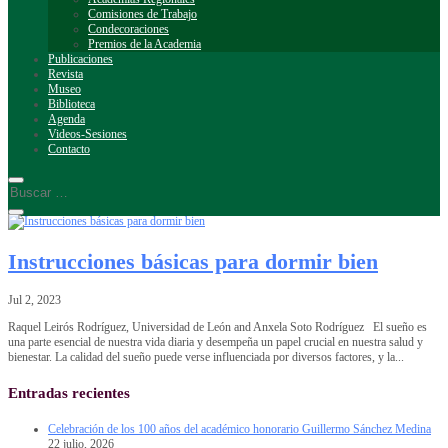
Comisiones de Trabajo
Condecoraciones
Premios de la Academia
Publicaciones
Revista
Museo
Biblioteca
Agenda
Videos-Sesiones
Contacto
Instrucciones básicas para dormir bien
Jul 2, 2023
Raquel Leirós Rodríguez, Universidad de León and Anxela Soto Rodríguez El sueño es
una parte esencial de nuestra vida diaria y desempeña un papel crucial en nuestra salud y
bienestar. La calidad del sueño puede verse influenciada por diversos factores, y la...
Entradas recientes
Celebración de los 100 años del académico honorario Guillermo Sánchez Medina
22 julio, 2026