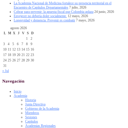
La Academia Nacional de Medicina fortalece su presencia territorial en el
Encuentro de Capítulos Departamentales
7 julio, 2026
Cobrar para prevenir: la apuesta fiscal que Colombia aplaza
24 junio, 2026
Envejecer no debería doler socialmente.
12 mayo, 2026
Longevidad y demencia. Prevenir es combatir
7 mayo, 2026
agosto 2026
L
M
X
J
V
S
D
1
2
3
4
5
6
7
8
9
10
11
12
13
14
15
16
17
18
19
20
21
22
23
24
25
26
27
28
29
30
31
« Jul
Navegación
Inicio
Academia
Historia
Junta Directiva
Gobierno de la Academia
Miembros
Sesiones
Capítulos
Academias Regionales