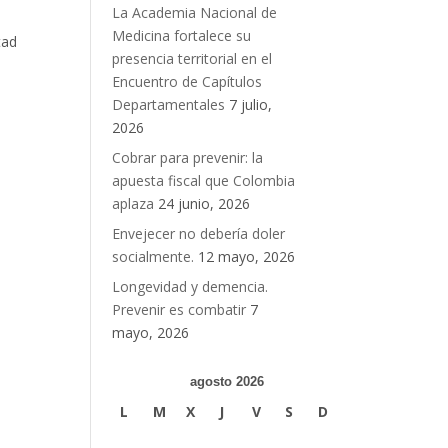
La Academia Nacional de
Medicina fortalece su
tad
presencia territorial en el
Encuentro de Capítulos
Departamentales
7 julio,
2026
Cobrar para prevenir: la
apuesta fiscal que Colombia
aplaza
24 junio, 2026
Envejecer no debería doler
socialmente.
12 mayo, 2026
Longevidad y demencia.
Prevenir es combatir
7
mayo, 2026
agosto 2026
L
M
X
J
V
S
D