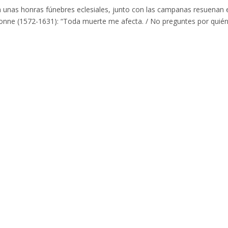
 unas honras fúnebres eclesiales, junto con las campanas resuenan 
 Donne (1572-1631): “Toda muerte me afecta. / No preguntes por quié