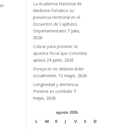
La Academia Nacional de
en
Medicina fortalece su
n
presencia territorial en el
Encuentro de Capítulos
Departamentales
7 julio,
2026
Cobrar para prevenir: la
apuesta fiscal que Colombia
aplaza
24 junio, 2026
Envejecer no debería doler
socialmente.
12 mayo, 2026
Longevidad y demencia.
Prevenir es combatir
7
mayo, 2026
agosto 2026
L
M
X
J
V
S
D