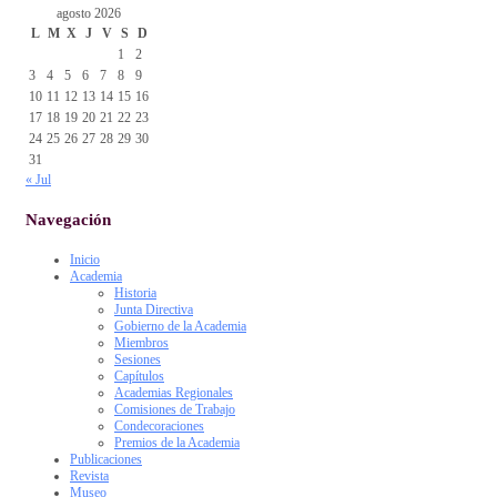
agosto 2026
L
M
X
J
V
S
D
1
2
3
4
5
6
7
8
9
10
11
12
13
14
15
16
17
18
19
20
21
22
23
24
25
26
27
28
29
30
31
« Jul
Navegación
Inicio
Academia
Historia
Junta Directiva
Gobierno de la Academia
Miembros
Sesiones
Capítulos
Academias Regionales
Comisiones de Trabajo
Condecoraciones
Premios de la Academia
Publicaciones
Revista
Museo