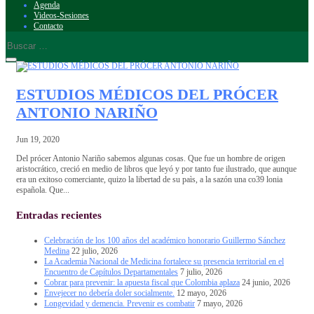
Agenda
Videos-Sesiones
Contacto
ESTUDIOS MÉDICOS DEL PRÓCER
ANTONIO NARIÑO
Jun 19, 2020
Del prócer Antonio Nariño sabemos algunas cosas. Que fue un hombre de origen
aristocrático, creció en medio de libros que leyó y por tanto fue ilustrado, que aunque
era un exitoso comerciante, quizo la libertad de su paìs, a la sazón una co39 lonia
española. Que...
Entradas recientes
Celebración de los 100 años del académico honorario Guillermo Sánchez
Medina
22 julio, 2026
La Academia Nacional de Medicina fortalece su presencia territorial en el
Encuentro de Capítulos Departamentales
7 julio, 2026
Cobrar para prevenir: la apuesta fiscal que Colombia aplaza
24 junio, 2026
Envejecer no debería doler socialmente.
12 mayo, 2026
Longevidad y demencia. Prevenir es combatir
7 mayo, 2026