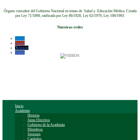
Órgano consultor del Gobierno Nacional en temas de Salud y Educación Médica.
Creada
por Ley 71/1890, ratificada por Ley 86/1928, Ley 02/1979, Ley 100/1993.
Nuestras redes
Seguir
Seguir
Seguir
Seguir
Inicio
Academia
Historia
Junta Directiva
Gobierno de la Academia
Miembros
Sesiones
Capítulos