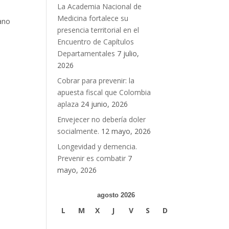
La Academia Nacional de
Medicina fortalece su
ano
presencia territorial en el
Encuentro de Capítulos
Departamentales
7 julio,
2026
Cobrar para prevenir: la
apuesta fiscal que Colombia
aplaza
24 junio, 2026
Envejecer no debería doler
socialmente.
12 mayo, 2026
Longevidad y demencia.
Prevenir es combatir
7
mayo, 2026
agosto 2026
L
M
X
J
V
S
D