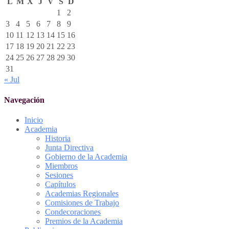
L
M
X
J
V
S
D
1
2
3
4
5
6
7
8
9
10
11
12
13
14
15
16
17
18
19
20
21
22
23
24
25
26
27
28
29
30
31
« Jul
Navegación
Inicio
Academia
Historia
Junta Directiva
Gobierno de la Academia
Miembros
Sesiones
Capítulos
Academias Regionales
Comisiones de Trabajo
Condecoraciones
Premios de la Academia