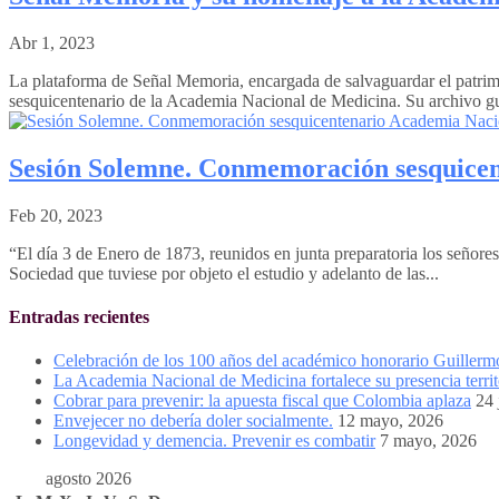
Abr 1, 2023
La plataforma de Señal Memoria, encargada de salvaguardar el patri
sesquicentenario de la Academia Nacional de Medicina. Su archivo gu
Sesión Solemne. Conmemoración sesquicen
Feb 20, 2023
“El día 3 de Enero de 1873, reunidos en junta preparatoria los señor
Sociedad que tuviese por objeto el estudio y adelanto de las...
Entradas recientes
Celebración de los 100 años del académico honorario Guiller
La Academia Nacional de Medicina fortalece su presencia territ
Cobrar para prevenir: la apuesta fiscal que Colombia aplaza
24 
Envejecer no debería doler socialmente.
12 mayo, 2026
Longevidad y demencia. Prevenir es combatir
7 mayo, 2026
agosto 2026