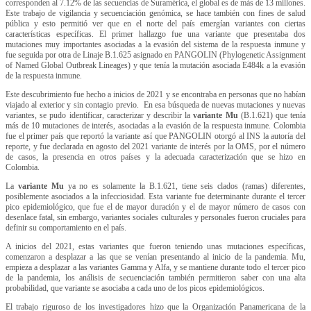
corresponden al 7.12% de las secuencias de Suramérica, el global es de más de 13 millones.
Este trabajo de vigilancia y secuenciación genómica, se hace también con fines de salud
pública y esto permitió ver que en el norte del país emergían variantes con ciertas
características específicas. El primer hallazgo fue una variante que presentaba dos
mutaciones muy importantes asociadas a la evasión del sistema de la respuesta inmune y
fue seguida por otra de Linaje B.1.625 asignado en PANGOLIN (Phylogenetic Assignment
of Named Global Outbreak Lineages) y que tenía la mutación asociada E484k a la evasión
de la respuesta inmune.
Este descubrimiento fue hecho a inicios de 2021 y se encontraba en personas que no habían
viajado al exterior y sin contagio previo. En esa búsqueda de nuevas mutaciones y nuevas
variantes, se pudo identificar, caracterizar y describir la
variante Mu
(B.1.621) que tenía
más de 10 mutaciones de interés, asociadas a la evasión de la respuesta inmune. Colombia
fue el primer país que reportó la variante así que PANGOLIN otorgó al INS la autoría del
reporte, y fue declarada en agosto del 2021 variante de interés por la OMS, por el número
de casos, la presencia en otros países y la adecuada caracterización que se hizo en
Colombia.
La
variante Mu
ya no es solamente la B.1.621, tiene seis clados (ramas) diferentes,
posiblemente asociados a la infecciosidad. Esta variante fue determinante durante el tercer
pico epidemiológico, que fue el de mayor duración y el de mayor número de casos con
desenlace fatal, sin embargo, variantes sociales culturales y personales fueron cruciales para
definir su comportamiento en el país.
A inicios del 2021, estas variantes que fueron teniendo unas mutaciones específicas,
comenzaron a desplazar a las que se venían presentando al inicio de la pandemia. Mu,
empieza a desplazar a las variantes Gamma y Alfa, y se mantiene durante todo el tercer pico
de la pandemia, los análisis de secuenciación también permitieron saber con una alta
probabilidad, que variante se asociaba a cada uno de los picos epidemiológicos.
El trabajo riguroso de los investigadores hizo que la Organización Panamericana de la