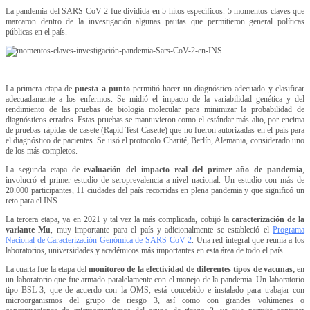
La pandemia del SARS-CoV-2 fue dividida en 5 hitos específicos. 5 momentos claves que
marcaron dentro de la investigación algunas pautas que permitieron general políticas
públicas en el país.
La primera etapa de
puesta a punto
permitió hacer un diagnóstico adecuado y clasificar
adecuadamente a los enfermos. Se midió el impacto de la variabilidad genética y del
rendimiento de las pruebas de biología molecular para minimizar la probabilidad de
diagnósticos errados. Estas pruebas se mantuvieron como el estándar más alto, por encima
de pruebas rápidas de casete (Rapid Test Casette) que no fueron autorizadas en el país para
el diagnóstico de pacientes. Se usó el protocolo Charité, Berlín, Alemania, considerado uno
de los más completos.
La segunda etapa de
evaluación del impacto real del primer año de pandemia
,
involucró el primer estudio de seroprevalencia a nivel nacional. Un estudio con más de
20.000 participantes, 11 ciudades del país recorridas en plena pandemia y que significó un
reto para el INS.
La tercera etapa, ya en 2021 y tal vez la más complicada, cobijó la
caracterización de la
variante Mu
, muy importante para el país y adicionalmente se estableció el
Programa
Nacional de Caracterización Genómica de SARS-CoV-2
. Una red integral que reunía a los
laboratorios, universidades y académicos más importantes en esta área de todo el país.
La cuarta fue la etapa del
monitoreo de la efectividad de diferentes tipos de vacunas,
en
un laboratorio que fue armado paralelamente con el manejo de la pandemia. Un laboratorio
tipo BSL-3, que de acuerdo con la OMS, está concebido e instalado para trabajar con
microorganismos del grupo de riesgo 3, así como con grandes volúmenes o