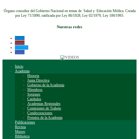
Órgano consultor del Gobierno Nacional en temas de Salud y Educación Médica.
Creada
por Ley 71/1890, ratificada por Ley 86/1928, Ley 02/1979, Ley 100/1993.
Nuestras redes
Seguir
Seguir
Seguir
Seguir
Inicio
Academia
Historia
Junta Directiva
Gobierno de la Academia
Miembros
Sesiones
Capítulos
Academias Regionales
Comisiones de Trabajo
Condecoraciones
Premios de la Academia
Publicaciones
Revista
Museo
Biblioteca