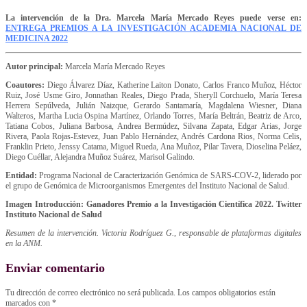
La intervención de la Dra. Marcela María Mercado Reyes puede verse en:
ENTREGA PREMIOS A LA INVESTIGACIÓN ACADEMIA NACIONAL DE
MEDICINA 2022
Autor principal:
Marcela María Mercado Reyes
Coautores:
Diego Álvarez Díaz, Katherine Laiton Donato, Carlos Franco Muñoz, Héctor
Ruiz, José Usme Giro, Jonnathan Reales, Diego Prada, Sheryll Corchuelo, María Teresa
Herrera Sepúlveda, Julián Naizque, Gerardo Santamaría, Magdalena Wiesner, Diana
Walteros, Martha Lucia Ospina Martínez, Orlando Torres, María Beltrán, Beatriz de Arco,
Tatiana Cobos, Juliana Barbosa, Andrea Bermúdez, Silvana Zapata, Edgar Arias, Jorge
Rivera, Paola Rojas-Estevez, Juan Pablo Hernández, Andrés Cardona Rios, Norma Celis,
Franklin Prieto, Jenssy Catama, Miguel Rueda, Ana Muñoz, Pilar Tavera, Dioselina Peláez,
Diego Cuéllar, Alejandra Muñoz Suárez, Marisol Galindo.
Entidad:
Programa Nacional de Caracterización Genómica de SARS-COV-2, liderado por
el grupo de Genómica de Microorganismos Emergentes del Instituto Nacional de Salud.
Imagen Introducción: Ganadores Premio a la Investigación Científica 2022. Twitter
Instituto Nacional de Salud
Resumen de la intervención. Victoria Rodríguez G., responsable de plataformas digitales
en la ANM.
Enviar comentario
Tu dirección de correo electrónico no será publicada.
Los campos obligatorios están
marcados con
*