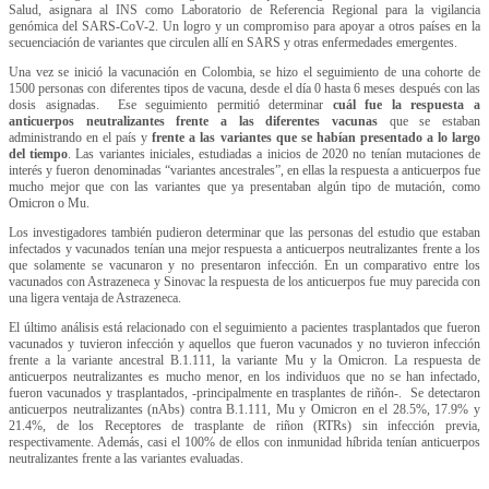
Salud, asignara al INS como Laboratorio de Referencia Regional para la vigilancia
genómica del SARS-CoV-2. Un logro y un compromiso para apoyar a otros países en la
secuenciación de variantes que circulen allí en SARS y otras enfermedades emergentes.
Una vez se inició la vacunación en Colombia, se hizo el seguimiento de una cohorte de
1500 personas con diferentes tipos de vacuna, desde el día 0 hasta 6 meses después con las
dosis asignadas. Ese seguimiento permitió determinar
cuál fue la respuesta a
anticuerpos neutralizantes frente a las diferentes vacunas
que se estaban
administrando en el país y
frente a las variantes que se habían presentado a lo largo
del tiempo
. Las variantes iniciales, estudiadas a inicios de 2020 no tenían mutaciones de
interés y fueron denominadas “variantes ancestrales”, en ellas la respuesta a anticuerpos fue
mucho mejor que con las variantes que ya presentaban algún tipo de mutación, como
Omicron o Mu.
Los investigadores también pudieron determinar que las personas del estudio que estaban
infectados y vacunados tenían una mejor respuesta a anticuerpos neutralizantes frente a los
que solamente se vacunaron y no presentaron infección. En un comparativo entre los
vacunados con Astrazeneca y Sinovac la respuesta de los anticuerpos fue muy parecida con
una ligera ventaja de Astrazeneca.
El último análisis está relacionado con el seguimiento a pacientes trasplantados que fueron
vacunados y tuvieron infección y aquellos que fueron vacunados y no tuvieron infección
frente a la variante ancestral B.1.111, la variante Mu y la Omicron. La respuesta de
anticuerpos neutralizantes es mucho menor, en los individuos que no se han infectado,
fueron vacunados y trasplantados, -principalmente en trasplantes de riñón-. Se detectaron
anticuerpos neutralizantes (nAbs) contra B.1.111, Mu y Omicron en el 28.5%, 17.9% y
21.4%, de los Receptores de trasplante de riñon (RTRs) sin infección previa,
respectivamente. Además, casi el 100% de ellos con inmunidad híbrida tenían anticuerpos
neutralizantes frente a las variantes evaluadas.