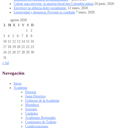
Cobrar para prevenir: la apuesta fiscal que Colombia aplaza
24 junio, 2026
Envejecer no debería doler socialmente.
12 mayo, 2026
Longevidad y demencia. Prevenir es combatir
7 mayo, 2026
agosto 2026
L
M
X
J
V
S
D
1
2
3
4
5
6
7
8
9
10
11
12
13
14
15
16
17
18
19
20
21
22
23
24
25
26
27
28
29
30
31
« Jul
Navegación
Inicio
Academia
Historia
Junta Directiva
Gobierno de la Academia
Miembros
Sesiones
Capítulos
Academias Regionales
Comisiones de Trabajo
Condecoraciones