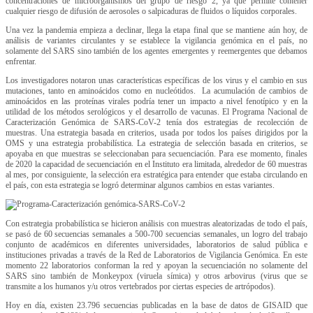
concentraciones de microorganismos del grupo de riesgo 2, ya que permite contener
cualquier riesgo de difusión de aerosoles o salpicaduras de fluidos o líquidos corporales.
Una vez la pandemia empieza a declinar, llega la etapa final que se mantiene aún hoy, de
análisis de variantes circulantes y se establece la vigilancia genómica en el país, no
solamente del SARS sino también de los agentes emergentes y reemergentes que debamos
enfrentar.
Los investigadores notaron unas características específicas de los virus y el cambio en sus
mutaciones, tanto en aminoácidos como en nucleótidos. La acumulación de cambios de
aminoácidos en las proteínas virales podría tener un impacto a nivel fenotípico y en la
utilidad de los métodos serológicos y el desarrollo de vacunas. El Programa Nacional de
Caracterización Genómica de SARS-CoV-2 tenía dos estrategias de recolección de
muestras. Una estrategia basada en criterios, usada por todos los países dirigidos por la
OMS y una estrategia probabilística. La estrategia de selección basada en criterios, se
apoyaba en que muestras se seleccionaban para secuenciación. Para ese momento, finales
de 2020 la capacidad de secuenciación en el Instituto era limitada, alrededor de 60 muestras
al mes, por consiguiente, la selección era estratégica para entender que estaba circulando en
el país, con esta estrategia se logró determinar algunos cambios en estas variantes.
Con estrategia probabilística se hicieron análisis con muestras aleatorizadas de todo el país,
se pasó de 60 secuencias semanales a 500-700 secuencias semanales, un logro del trabajo
conjunto de académicos en diferentes universidades, laboratorios de salud pública e
instituciones privadas a través de la Red de Laboratorios de Vigilancia Genómica. En este
momento 22 laboratorios conforman la red y apoyan la secuenciación no solamente del
SARS sino también de Monkeypox (viruela símica) y otros arbovirus (virus que se
transmite a los humanos y/u otros vertebrados por ciertas especies de artrópodos).
Hoy en día, existen 23.796 secuencias publicadas en la base de datos de GISAID que