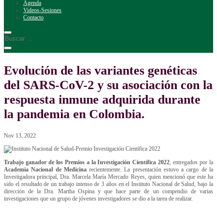
Agenda
Videos-Sesiones
Contacto
Evolución de las variantes genéticas
del SARS-CoV-2 y su asociación con la
respuesta inmune adquirida durante
la pandemia en Colombia.
Nov 13, 2022
Trabajo ganador de los Premios a la Investigación Científica 2022
, entregados por la
Academia Nacional de Medicina
recientemente. La presentación estuvo a cargo de la
Investigadora principal, Dra. Marcela María Mercado Reyes, quien mencionó que este ha
sido el resultado de un trabajo intenso de 3 años en el Instituto Nacional de Salud, bajo la
dirección de la Dra. Martha Ospina y que hace parte de un compendio de varias
investigaciones que un grupo de jóvenes investigadores se dio a la tarea de realizar.