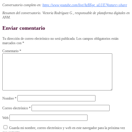
Conversatorio completo en:
https://www.youtube.com/live/AzBXge_uLUE?feature=share
Resumen del conversatorio. Victoria Rodríguez G., responsable de plataforma digitales en
ANM.
Enviar comentario
Tu dirección de correo electrónico no será publicada.
Los campos obligatorios están
marcados con
*
Comentario
*
Nombre
*
Correo electrónico
*
Web
Guarda mi nombre, correo electrónico y web en este navegador para la próxima vez