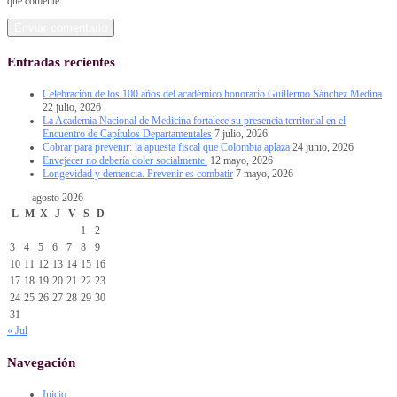
que comente.
Entradas recientes
Celebración de los 100 años del académico honorario Guillermo Sánchez Medina
22 julio, 2026
La Academia Nacional de Medicina fortalece su presencia territorial en el
Encuentro de Capítulos Departamentales
7 julio, 2026
Cobrar para prevenir: la apuesta fiscal que Colombia aplaza
24 junio, 2026
Envejecer no debería doler socialmente.
12 mayo, 2026
Longevidad y demencia. Prevenir es combatir
7 mayo, 2026
agosto 2026
L
M
X
J
V
S
D
1
2
3
4
5
6
7
8
9
10
11
12
13
14
15
16
17
18
19
20
21
22
23
24
25
26
27
28
29
30
31
« Jul
Navegación
Inicio