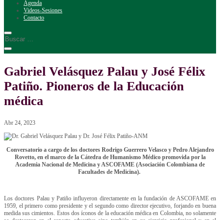
Agenda
Videos-Sesiones
Contacto
Gabriel Velásquez Palau y José Félix
Patiño. Pioneros de la Educación
médica
Abr 24, 2023
Conversatorio a cargo de los doctores Rodrigo Guerrero Velasco y Pedro Alejandro
Rovetto, en el marco de la Cátedra de Humanismo Médico promovida por la
Academia Nacional de Medicina y ASCOFAME (Asociación Colombiana de
Facultades de Medicina).
Los doctores Palau y Patiño influyeron directamente en la fundación de ASCOFAME en
1959, el primero como presidente y el segundo como director ejecutivo, forjando en buena
medida sus cimientos. Estos dos íconos de la educación médica en Colombia, no solamente