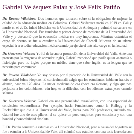
Gabriel Velásquez Palau y José Félix Patiño
Dr. Rovetto Villalobos:
Dos hombres que tomaron sobre sí la obligación de mejorar la
calidad de la educación médica en Colombia. Gabriel Velázquez nació en 1919 en Cali y
murió en el 2015. Inició Medicina en la Universidad de Antioquia y culminó su carrera en
la Universidad Nacional. Fue fundador y primer decano de medicina de la Universidad del
Valle y y descubrió que la educación médica era muy importante. Mientras ostentaba el
cargo de decano se fue a estudiar a la Universidad de Cornell. Muestra de su talante
especial, ir a estudiar educación médica cuando ya ejercía el más alto cargo en la facultad.
Dr. Guerrero Velasco:
Yo fui de la cuarta promoción de la Universidad del Valle. Ante una
protesta por la exigencia de aprender inglés, Gabriel mencionó que podía quitar anatomía o
fisiología, pero no inglés porque un médico tiene que saber inglés, es la lengua que se
necesita para comunicar.
Dr. Rovetto Villalobos:
Yo soy obseso por el parecido de la Universidad del Valle con la
universidad Johns Hopkins. El currículum allí exigía que los estudiantes hablaran francés o
alemán, hace ya 120 años. La mejor medicina de esa época era alemana, y algo que nos
perjudica a los colombianos, aún hoy, es la dificultad con los idiomas extranjeros cuando
salimos.
Dr. Guerrero Velasco:
Gabriel era una personalidad avasalladora, con una capacidad de
convicción extraordinaria. Por ejemplo, hacia Fundaciones como la Kellogg y la
Rockefeller que dio a la Universidad del Valle, becas para 200 profesores, incluido yo.
Gabriel fue uno de esos pilares, si se quiere un poco empírico, pero entusiasta y con una
bondad y honorabilidad absoluta.
El Dr. Patiño comenzó a estudiar en la Universidad Nacional, pero a causa del bogotazo se
fue a estudiar a la Universidad de Yale, allí culminó sus estudios con una tesis laureada con