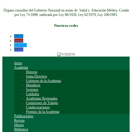
Órgano consultor del Gobierno Nacional en temas de Salud y Educación Médica.
Creada
por Ley 71/1890, ratificada por Ley 86/1928, Ley 02/1979, Ley 100/1993.
Nuestras redes
Seguir
Seguir
Seguir
Seguir
Inicio
Academia
Historia
Junta Directiva
Gobierno de la Academia
Miembros
Sesiones
Capítulos
Academias Regionales
Comisiones de Trabajo
Condecoraciones
Premios de la Academia
Publicaciones
Revista
Museo
Biblioteca