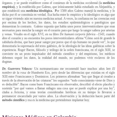
órganos- y se puede establecer como el comienzo de la medicina occidental (la
medicina
empírica)
, y la establecida por Galeno, que irónicamente había estudiado en Alejandría, y
que estableció una
medicina ideológica. P
or 1500 años Galeno manejó la medicina, y lo
dicho por él se constituía en verdad. Esa lucha entre lo empírico y lo ideológico es algo que
se sigue viviendo aún en nuestra medicina actual. A veces, la confianza en las creencias está
por encima de los hechos, los datos, los estudios epidemiológicos o patológicos que
demuestran lo contrario. Galeno suponía que había unos poros interventriculares que eran
necesarios para mezclar la sangre en el corazón para que luego la sangre saliera por arterias
y venas. Vesalio en el siglo XVI, en su libro
De humani corporis fabrica –1543,
cuando
abre el corazón y no encuentra los poros interventriculares afirma “Cómo será de grande la
sabiduría divina, que hace pasar sangre por poros que el ojo humano no puede ver”, lo que
demostraría la supremacía del texto galénico, de la ideología de las ideas galénicas sobre la
experiencia. Roger Bacon, filósofo y teólogo de la orden franciscana, en el siglo XIII, se
convierte en un proto impulsador del método científico y del empirismo, los médicos
debemos seguir los datos, la realidad del mundo, no podemos vivir esclavos de los
dogmas.
Dr. Guerrero Velasco:
Un norteamericano me recomendó hace muchos años leer
El
nombre de la rosa
de Humberto Eco, pero desde las diferencias que existían en el siglo
XIII entre Franciscanos y Dominicos. Los primeros afirmaban “hay que llegar al creador a
través de la observación de las criaturas” los segundos “todo conocimiento viene de Dios y
es deducible”. Bacon como buen Franciscano era observador, describió el efecto placebo y
sostenía “por qué vamos a llamar milagro una cosa que se puede explicar por una ley”,
citaba a Avicena, y estas teorías consideradas heréticas en su tiempo lo llevaron a
permanecer encarcelado por varios años. La observación y la deducción hacen parte del
método científico
y esa es la medicina que pretendemos implantar hoy.