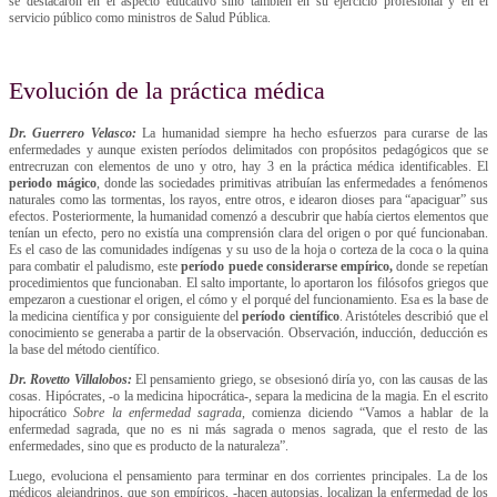
se destacaron en el aspecto educativo sino también en su ejercicio profesional y en el
servicio público como ministros de Salud Pública.
Evolución de la práctica médica
Dr. Guerrero Velasco:
La humanidad siempre ha hecho esfuerzos para curarse de las
enfermedades y aunque existen períodos delimitados con propósitos pedagógicos que se
entrecruzan con elementos de uno y otro, hay 3 en la práctica médica identificables. El
periodo mágico
, donde las sociedades primitivas atribuían las enfermedades a fenómenos
naturales como las tormentas, los rayos, entre otros, e idearon dioses para “apaciguar” sus
efectos. Posteriormente, la humanidad comenzó a descubrir que había ciertos elementos que
tenían un efecto, pero no existía una comprensión clara del origen o por qué funcionaban.
Es el caso de las comunidades indígenas y su uso de la hoja o corteza de la coca o la quina
para combatir el paludismo, este
período puede considerarse empírico,
donde se repetían
procedimientos que funcionaban. El salto importante, lo aportaron los filósofos griegos que
empezaron a cuestionar el origen, el cómo y el porqué del funcionamiento. Esa es la base de
la medicina científica y por consiguiente del
período científico
. Aristóteles describió que el
conocimiento se generaba a partir de la observación. Observación, inducción, deducción es
la base del método científico.
Dr. Rovetto Villalobos:
El pensamiento griego, se obsesionó diría yo, con las causas de las
cosas. Hipócrates, -o la medicina hipocrática-, separa la medicina de la magia. En el escrito
hipocrático
Sobre la enfermedad sagrada,
comienza diciendo “Vamos a hablar de la
enfermedad sagrada, que no es ni más sagrada o menos sagrada, que el resto de las
enfermedades, sino que es producto de la naturaleza”.
Luego, evoluciona el pensamiento para terminar en dos corrientes principales. La de los
médicos alejandrinos, que son empíricos, -hacen autopsias, localizan la enfermedad de los