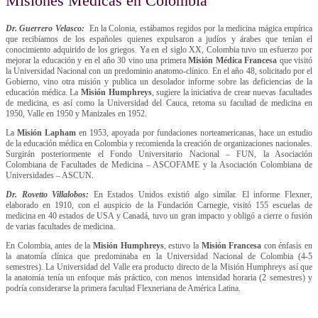
Misiones Médicas en Colombia
Dr. Guerrero Velasco:
En la Colonia, estábamos regidos por la medicina mágica empírica
que recibíamos de los españoles quienes expulsaron a judíos y árabes que tenían el
conocimiento adquirido de los griegos. Ya en el siglo XX, Colombia tuvo un esfuerzo por
mejorar la educación y en el año 30 vino una primera
Misión Médica Francesa
que visitó
la Universidad Nacional con un predominio anatomo-clínico. En el año 48, solicitado por el
Gobierno, vino otra misión y publica un desolador informe sobre las deficiencias de la
educación médica. La
Misión Humphreys
, sugiere la iniciativa de crear nuevas facultades
de medicina, es así como la Universidad del Cauca, retoma su facultad de medicina en
1950, Valle en 1950 y Manizales en 1952.
La
Misión Lapham
en 1953, apoyada por fundaciones norteamericanas, hace un estudio
de la educación médica en Colombia y recomienda la creación de organizaciones nacionales.
Surgirán posteriormente el Fondo Universitario Nacional – FUN, la Asociación
Colombiana de Facultades de Medicina – ASCOFAME y la Asociación Colombiana de
Universidades – ASCUN.
Dr. Rovetto Villalobos:
En Estados Unidos existió algo similar. El informe Flexner,
elaborado en 1910, con el auspicio de la Fundación Carnegie, visitó 155 escuelas de
medicina en 40 estados de USA y Canadá, tuvo un gran impacto y obligó a cierre o fusión
de varias facultades de medicina.
En Colombia, antes de la
Misión Humphreys
, estuvo la
Misión Francesa
con énfasis en
la anatomía clínica que predominaba en la Universidad Nacional de Colombia (4-5
semestres). La Universidad del Valle era producto directo de la Misión Humphreys así que
la anatomía tenía un enfoque más práctico, con menos intensidad horaria (2 semestres) y
podría considerarse la primera facultad Flexneriana de América Latina.