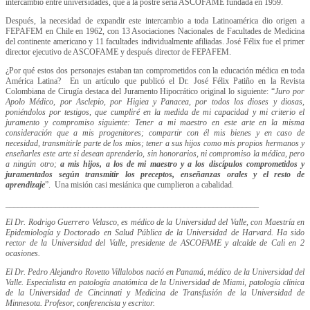
intercambio entre universidades, que a la postre sería ASCOFAME fundada en 1959.
Después, la necesidad de expandir este intercambio a toda Latinoamérica dio origen a
FEPAFEM en Chile en 1962, con 13 Asociaciones Nacionales de Facultades de Medicina
del continente americano y 11 facultades individualmente afiliadas. José Félix fue el primer
director ejecutivo de ASCOFAME y después director de FEPAFEM.
¿Por qué estos dos personajes estaban tan comprometidos con la educación médica en toda
América Latina? En un artículo que publicó el Dr. José Félix Patiño en la Revista
Colombiana de Cirugía destaca del Juramento Hipocrático original lo siguiente: “
Juro por
Apolo Médico, por Asclepio, por Higiea y Panacea, por todos los dioses y diosas,
poniéndolos por testigos, que cumpliré en la medida de mi capacidad y mi criterio el
juramento y compromiso siguiente: Tener a mi maestro en este arte en la misma
consideración que a mis progenitores; compartir con él mis bienes y en caso de
necesidad, transmitirle parte de los míos; tener a sus hijos como mis propios hermanos y
enseñarles este arte si desean aprenderlo, sin honorarios, ni compromiso la médica, pero
a ningún otro;
a mis hijos, a los de mi maestro y a los discípulos comprometidos y
juramentados según transmitir los preceptos, enseñanzas orales y el resto de
aprendizaje
”. Una misión casi mesiánica que cumplieron a cabalidad.
_____________________________________________________________
El Dr. Rodrigo Guerrero Velasco, es médico de la Universidad del Valle, con Maestría en
Epidemiología y Doctorado en Salud Pública de la Universidad de Harvard. Ha sido
rector de la Universidad del Valle, presidente de ASCOFAME y alcalde de Cali en 2
ocasiones.
El Dr. Pedro Alejandro Rovetto Villalobos nació en Panamá, médico de la Universidad del
Valle. Especialista en patología anatómica de la Universidad de Miami, patología clínica
de la Universidad de Cincinnati y Medicina de Transfusión de la Universidad de
Minnesota. Profesor, conferencista y escritor.