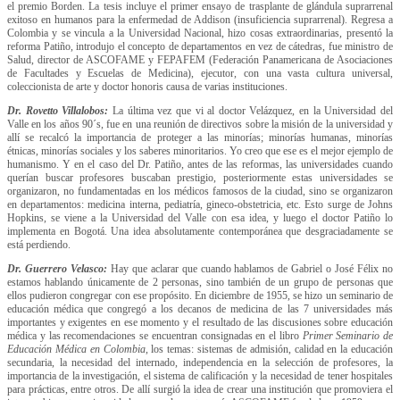
el premio Borden. La tesis incluye el primer ensayo de trasplante de glándula suprarrenal
exitoso en humanos para la enfermedad de Addison (insuficiencia suprarrenal). Regresa a
Colombia y se vincula a la Universidad Nacional, hizo cosas extraordinarias, presentó la
reforma Patiño, introdujo el concepto de departamentos en vez de cátedras, fue ministro de
Salud, director de ASCOFAME y FEPAFEM (Federación Panamericana de Asociaciones
de Facultades y Escuelas de Medicina), ejecutor, con una vasta cultura universal,
coleccionista de arte y doctor honoris causa de varias instituciones.
Dr. Rovetto Villalobos:
La última vez que vi al doctor Velázquez, en la Universidad del
Valle en los años 90´s, fue en una reunión de directivos sobre la misión de la universidad y
allí se recalcó la importancia de proteger a las minorías; minorías humanas, minorías
étnicas, minorías sociales y los saberes minoritarios. Yo creo que ese es el mejor ejemplo de
humanismo. Y en el caso del Dr. Patiño, antes de las reformas, las universidades cuando
querían buscar profesores buscaban prestigio, posteriormente estas universidades se
organizaron, no fundamentadas en los médicos famosos de la ciudad, sino se organizaron
en departamentos: medicina interna, pediatría, gineco-obstetricia, etc. Esto surge de Johns
Hopkins, se viene a la Universidad del Valle con esa idea, y luego el doctor Patiño lo
implementa en Bogotá. Una idea absolutamente contemporánea que desgraciadamente se
está perdiendo.
Dr. Guerrero Velasco:
Hay que aclarar que cuando hablamos de Gabriel o José Félix no
estamos hablando únicamente de 2 personas, sino también de un grupo de personas que
ellos pudieron congregar con ese propósito. En diciembre de 1955, se hizo un seminario de
educación médica que congregó a los decanos de medicina de las 7 universidades más
importantes y exigentes en ese momento y el resultado de las discusiones sobre educación
médica y las recomendaciones se encuentran consignadas en el libro
Primer Seminario de
Educación Médica en Colombia
, los temas: sistemas de admisión, calidad en la educación
secundaria, la necesidad del internado, independencia en la selección de profesores, la
importancia de la investigación, el sistema de calificación y la necesidad de tener hospitales
para prácticas, entre otros. De allí surgió la idea de crear una institución que promoviera el