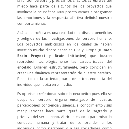
la función cerebral y precisar los circuitos cerebrales del
miedo hace parte de algunos de los proyectos que
involucra la neuroética. Muy pronto vamos a programar
las emociones y la respuesta afectiva definirá nuestro
comportamiento.
Acá la neuroética es una realidad que discute beneficios
y peligros de las investigaciones del cerebro humano.
Los proyectos ambiciosos en los cuales se habían
invertido mucho dinero nacen en USA y Europa (
Human
Brain Proyect
y
Brain Initiative
) que buscan
reproducir tecnológicamente las características del
encéfalo. Difieren estructuralmente, pero coinciden en
crear una dinámica representación de nuestro cerebro.
Bienestar de la sociedad, parte de la trascendencia del
individuo que habita en el medio.
Es oportuno reflexionar sobre la neuroética pues ella se
ocupa del cerebro, órgano encargado de nuestras
percepciones, conciencia y sueños…el conocimiento y sus
manipulaciones hace parte quizá de lo sagrado y
privativo del ser humano. Abrir un espacio para mirar la
conducta humana y tratar de comprender a los
individuos como personas y a las sociedades como