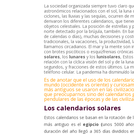
La sociedad organizada siempre tuvo claro q
astronómicos relacionados con el sol, la lun
ciclones, las lluvias y las sequías, ocurren de
derivaron los diferentes calendarios, que tiene
objetos celestiales. La posición de estrellas 
norte detectado por la brújula, también. En ba
de calendas o días), muchas decisiones y cos
tradicionales, la vacaciones, la productividad, l
llamamos circadianos. El mar y la mente son in
con brotes psicóticos o esquizfrenias crónicas
solares
, los
lunares
y los
lunisolares
, Estos
relación con la cíclica visión del sol y de la l
segundos, y fracciones de estos últimos. La 
teléfono celular. La pandemia ha disminuído l
Es de anotar que el uso de los calendar
mundo (occidente vs oriente) y curiosam
más antiguos se usaron en las civilizac
que preocuparnos sino del calendarios g
pendulares de las épocas y de las civiliz
Los calendarios solares
Estos calendarios se basan en la rotación de la
más antiguo es el
egipcio (
unos 5000 años
duración del año llegó a 365 días divididos 