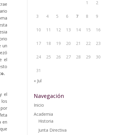
1
2
trae
ario
3
4
5
6
7
8
9
Roma
esta
10
11
12
13
14
15
16
esia
orio
17
18
19
20
21
22
23
e un
pezó
24
25
26
27
28
29
30
e el
esto
31
to.
« Jul
y el
Navegación
 los
Inicio
 por
Academia
feta
Historia
a en
 que
Junta Directiva