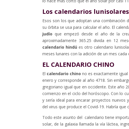
lo hace más corto que el año solar por casi 11
Los calendarios lunisolares
Esos son los que adoptan una combinación de l
su órbita se usa para calcular el año. El cale
judío
que empezó desde el año de la cre
aproximadamente 365.25 divida en 12 mese
calendario hindú
es otro calendario lunisol
meses lunares con la adición de un mes cada 
EL CALENDARIO CHINO
El
calendario chino
no es exactamente igual 
enero y corresponde al año 4718. Sin embargo,
gregoriano igual que en occidente. Este año 20
comienzo en el ciclo del horóscopo. Con lo c
y sería ideal para encarar proyectos nuevos 
del virus que produce el Covid-19. Habría que 
Todo este asunto del calendario tiene importan
solar, de la galaxia llamada la vía láctea, in