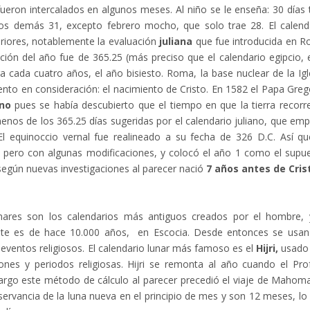
ueron intercalados en algunos meses. Al niño se le enseña: 30 días 
 los demás 31, excepto febrero mocho, que solo trae 28. El calend
eriores, notablemente la evaluación
juliana
que fue introducida en 
ración del año fue de 365.25 (más preciso que el calendario egipcio, 
ra cada cuatro años, el año bisiesto. Roma, la base nuclear de la Igl
ento en consideración: el nacimiento de Cristo. En 1582 el Papa Greg
ano
pues se había descubierto que el tiempo en que la tierra recorr
enos de los 365.25 días sugeridas por el calendario juliano, que em
l equinoccio vernal fue realineado a su fecha de 326 D.C. Así qu
, pero con algunas modificaciones, y colocó el año 1 como el supu
egún nuevas investigaciones al parecer nació
7 años antes de Cris
lunares son los calendarios más antiguos creados por el hombre, 
te es de hace 10.000 años, en Escocia. Desde entonces se usan
 eventos religiosos. El calendario lunar más famoso es el
Hijri,
usado
nes y periodos religiosas. Hijri se remonta al año cuando el Pro
rgo este método de cálculo al parecer precedió el viaje de Mahom
bservancia de la luna nueva en el principio de mes y son 12 meses, lo