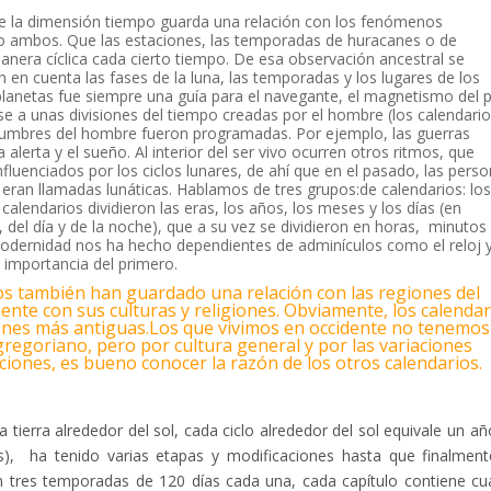
ue la dimensión tiempo guarda una relación con los fenómenos
a o ambos. Que las estaciones, las temporadas de huracanes o de
 manera cíclica cada cierto tiempo. De esa observación ancestral se
n en cuenta l
as fases de la luna, las temporadas y los lugares de los
y planetas fue siempre una guía para el navegante, el magnetismo del 
se a unas divisiones del tiempo creadas por el hombre (los calendario
tumbres del hombre fueron programadas. Por ejemplo, las guerras
a alerta y el sueño. Al interior del ser vivo ocurren otros ritmos, que
fluenciados por los ciclos lunares, de ahí que en el pasado, las pers
 eran llamadas lunáticas. Hablamos de tres grupos:de calendarios: los
 calendarios dividieron las eras, los años, los meses y los días (en
una, del día y de la noche), que a su vez se dividieron en horas, minutos
modernidad nos ha hecho dependientes de adminículos como el reloj y
a importancia del primero.
ios también han guardado una relación con las regiones del
ente con sus culturas y religiones. Obviamente, los calendar
iones más antiguas.Los que vivimos en occidente no tenemos
regoriano, pero por cultura general y por las variaciones
aciones, es bueno conocer la razón de los otros calendarios.
 tierra alrededor del sol, cada ciclo alrededor del sol equivale un año
), ha tenido varias etapas y modificaciones hasta que finalment
en tres temporadas de 120 días cada una, cada capítulo contiene cu