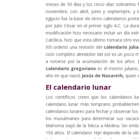
meses de 30 días y los cinco días sobrantes f
noviembre, con abril, junio y septiempre, y
egipcio fue la base de otros calendarios post
por Julio César en el primer siglo A.C. La du
modificación hizo necesario incluir un día ext
Católica, hizo que esta último tomara otro ev
XIII ordenó una revisión del
calendario juli
ciclo completo alrededor del sol es un poco m
a notarse por la acumulación de los años. E
calendario gregoriano
es el mismo juliano
año en que nació
Jesús de Nazareth,
quien s
El calendario lunar
Los científicos creen que los calendarios 
calendario lunar más temprano probablemen
calendarios lunares para fechar y observar los
los musulmanes para determinar sus vacacio
Mahoma viajó de la Meca a Medina. Sin emba
150 años. El calendario Hijri depende de la o