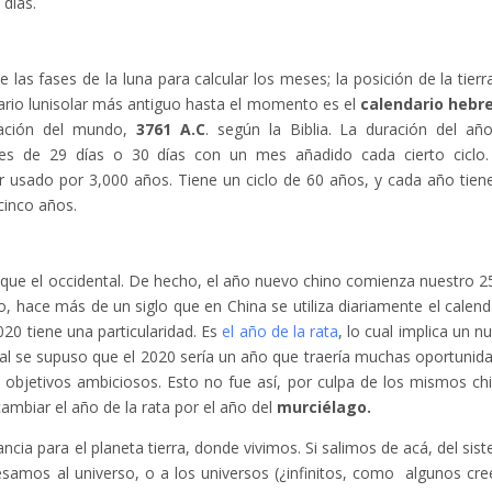
 días.
as fases de la luna para calcular los meses; la posición de la tierr
ndario lunisolar más antiguo hasta el momento es el
calendario hebr
ación del mundo,
3761 A.C
. según la Biblia. La duración del añ
s de 29 días o 30 días con un mes añadido cada cierto ciclo
ar usado por 3,000 años. Tiene un ciclo de 60 años, y cada año tien
cinco años.
que el occidental. De hecho, el año nuevo chino comienza nuestro 2
 hace más de un siglo que en China se utiliza diariamente el calend
20 tiene una particularidad. Es
el año de la rata
, lo cual implica un n
ual se supuso que el 2020 sería un año que traería muchas oportunid
y objetivos ambiciosos. Esto no fue así, por culpa de los mismos ch
cambiar el año de la rata por el año del
murciélago.
cia para el planeta tierra, donde vivimos. Si salimos de acá, del sis
gresamos al universo, o a los universos (¿infinitos, como algunos cre