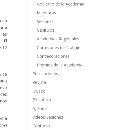
Gobierno de la Academia
Miembros
a en
Sesiones
eo o
Capítulos
o es
Academias Regionales
. El
e 12
Comisiones de Trabajo
Condecoraciones
Premios de la Academia
Publicaciones
5 de
ario
Revista
uevo
Museo
ades
Biblioteca
inos
Agenda
Videos-Sesiones
tema
en?)
Contacto