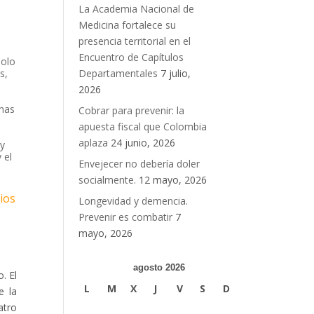
La Academia Nacional de
Medicina fortalece su
presencia territorial en el
Encuentro de Capítulos
polo
s,
Departamentales
7 julio,
2026
onas
Cobrar para prevenir: la
apuesta fiscal que Colombia
aplaza
24 junio, 2026
 y
 el
Envejecer no debería doler
socialmente.
12 mayo, 2026
ios
Longevidad y demencia.
Prevenir es combatir
7
mayo, 2026
agosto 2026
. El
L
M
X
J
V
S
D
e la
atro