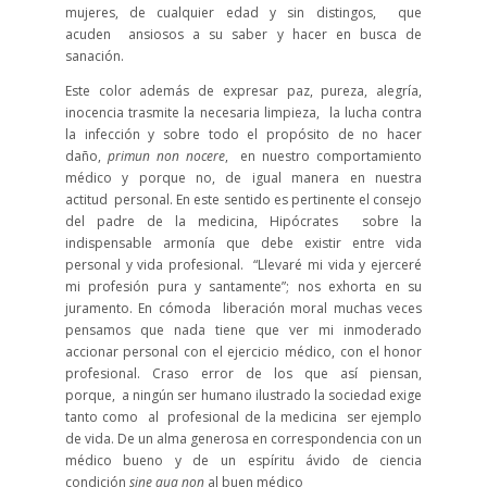
mujeres, de cualquier edad y sin distingos, que
acuden ansiosos a su saber y hacer en busca de
sanación.
Este color además de expresar paz, pureza, alegría,
inocencia trasmite la necesaria limpieza, la lucha contra
la infección y sobre todo el propósito de no hacer
daño,
primun non nocere
, en nuestro comportamiento
médico y porque no, de igual manera en nuestra
actitud personal. En este sentido es pertinente el consejo
del padre de la medicina, Hipócrates sobre la
indispensable armonía que debe existir entre vida
personal y vida profesional. “Llevaré mi vida y ejerceré
mi profesión pura y santamente”; nos exhorta en su
juramento. En cómoda liberación moral muchas veces
pensamos que nada tiene que ver mi inmoderado
accionar personal con el ejercicio médico, con el honor
profesional. Craso error de los que así piensan,
porque, a ningún ser humano ilustrado la sociedad exige
tanto como al profesional de la medicina ser ejemplo
de vida. De un alma generosa en correspondencia con un
médico bueno y de un espíritu ávido de ciencia
condición
sine qua non
al buen médico