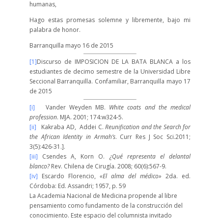
humanas,
Hago estas promesas solemne y libremente, bajo mi
palabra de honor.
Barranquilla mayo 16 de 2015
[1]
Discurso de IMPOSICION DE LA BATA BLANCA a los
estudiantes de decimo semestre de la Universidad Libre
Seccional Barranquilla. Confamiliar, Barranquilla mayo 17
de 2015
[i]
Vander Weyden MB.
White coats and the medical
profession
. MJA. 2001; 174:w324-5.
[ii]
Kakraba AD, Addei C.
Reunification and the Search for
the African Identity in Armah’s
. Curr Res J Soc Sci.2011;
3(5):426-31.].
[iii]
Csendes A, Korn O.
¿Qué representa el delantal
blanco?
Rev. Chilena de Cirugía. 2008; 60(6):567-9.
[iv]
Escardo Florencio,
«El alma del médico»
2da. ed.
Córdoba: Ed. Assandri; 1957, p. 59
La Academia Nacional de Medicina propende al libre
pensamiento como fundamento de la construcción del
conocimiento. Este espacio del columnista invitado