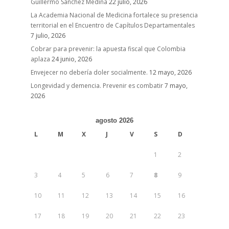
Guillermo Sánchez Medina
22 julio, 2026
La Academia Nacional de Medicina fortalece su presencia
territorial en el Encuentro de Capítulos Departamentales
7 julio, 2026
Cobrar para prevenir: la apuesta fiscal que Colombia
aplaza
24 junio, 2026
Envejecer no debería doler socialmente.
12 mayo, 2026
Longevidad y demencia. Prevenir es combatir
7 mayo,
2026
agosto 2026
L
M
X
J
V
S
D
1
2
3
4
5
6
7
8
9
10
11
12
13
14
15
16
17
18
19
20
21
22
23