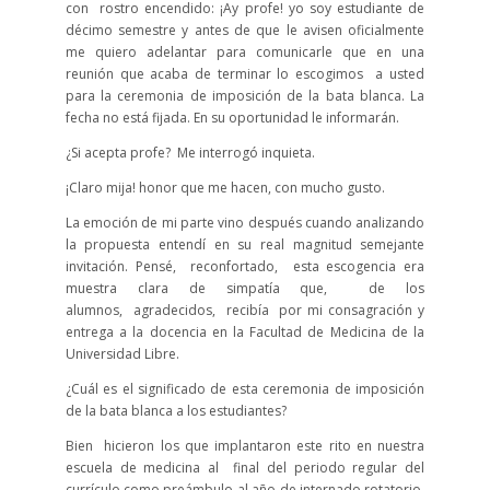
con rostro encendido: ¡Ay profe! yo soy estudiante de
décimo semestre y antes de que le avisen oficialmente
me quiero adelantar para comunicarle que en una
reunión que acaba de terminar lo escogimos a usted
para la ceremonia de imposición de la bata blanca. La
fecha no está fijada. En su oportunidad le informarán.
¿Si acepta profe? Me interrogó inquieta.
¡Claro mija! honor que me hacen, con mucho gusto.
La emoción de mi parte vino después cuando analizando
la propuesta entendí en su real magnitud semejante
invitación. Pensé, reconfortado, esta escogencia era
muestra clara de simpatía que, de los
alumnos, agradecidos, recibía por mi consagración y
entrega a la docencia en la Facultad de Medicina de la
Universidad Libre.
¿Cuál es el significado de esta ceremonia de imposición
de la bata blanca a los estudiantes?
Bien hicieron los que implantaron este rito en nuestra
escuela de medicina al final del periodo regular del
currículo como preámbulo al año de internado rotatorio.