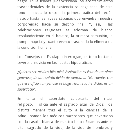
negro. En la usanza judeocristiana los acontecimientos
trascendentales de la existencia se engalanan de este
tono inmaculado desde la primera batica del recién
nacido hasta las níveas sábanas que envuelven nuestra
corporeidad hacia su destino final. Y, así, las
celebraciones religiosas se adornan de blanco
resplandeciente en el bautizo, la primera comunión, la
pompa nupcial y cuanto evento trascienda lo efímero de
la condición humana.
Los Consejos de Esculapio interrogan, en tono bastante
severo, al novicio en las huestes hipocráticas
:
¿Quieres ser médico hijo mío? Aspiración es ésta de un alma
generosa, de un espíritu ávido de ciencia. … “No cuentes con
que ese oficio tan penoso te haga rico; te lo he dicho: es un
sacerdocio”.
En tanto el sacerdote celebrante del ritual
religioso, oficia ante el sagrado altar de Dios; de
distinta manera tras el culto a la ciencias de la
salud somos los médicos sacerdotes que envestidos
con la casulla blanca de nuestra bata oficiamos ante el
altar sagrado de la vida, de la vida de hombres y