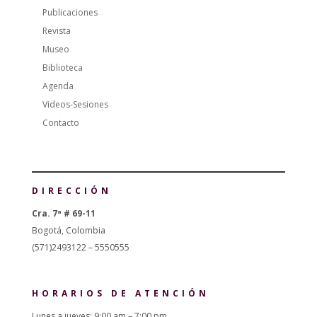
Publicaciones
Revista
Museo
Biblioteca
Agenda
Videos-Sesiones
Contacto
DIRECCIÓN
Cra. 7ª # 69-11
Bogotá, Colombia
(571)2493122 – 5550555
HORARIOS DE ATENCIÓN
Lunes a jueves: 9:00 am – 7:00 pm