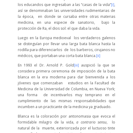
los educandos que ingresaban a las “casas de la vida”
[i]
,
así se denominaban las universidades rudimentarias de
la época, en donde se cursaba entre otras materias
medicina, en una especie de sanatorio, bajo la
protección de Ra, el dios sol: el que daba la vida.
Luego en la Europa medioeval los verdaderos galenos
se distinguían por llevar una larga bata blanca hasta la
rodilla para diferenciarlos de los barberos, cirujanos no
médicos, que portaban una corta bata blanca.
[ii]
En 1993 el Dr. Arnold P. Gold
[iii]
auspició la que se
considera primera ceremonia de imposición de la bata
blanca en la era moderna para dar bienvenida a los
jóvenes que comenzaban estudios en la Facultad de
Medicina de la Universidad de Columbia, en Nueva York;
una forma de incentivarlos muy temprano en el
cumplimiento de las mismas responsabilidades que
incumben a un practicante de la medicina ya graduado.
Blanca es la coloración por antonomasia que evoca el
formidable milagro de la vida,
a contrario sensu
, lo
natural de la muerte, exteriorizada por el luctuoso tinte