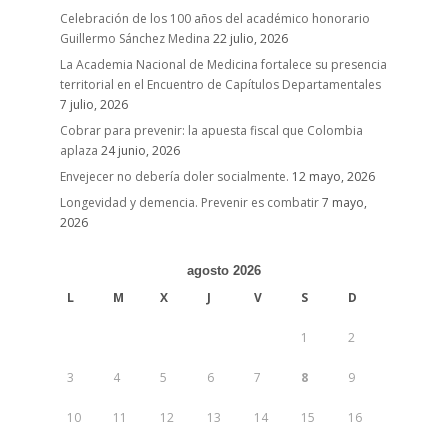
Celebración de los 100 años del académico honorario
Guillermo Sánchez Medina
22 julio, 2026
La Academia Nacional de Medicina fortalece su presencia
territorial en el Encuentro de Capítulos Departamentales
7 julio, 2026
Cobrar para prevenir: la apuesta fiscal que Colombia
aplaza
24 junio, 2026
Envejecer no debería doler socialmente.
12 mayo, 2026
Longevidad y demencia. Prevenir es combatir
7 mayo,
2026
agosto 2026
L
M
X
J
V
S
D
1
2
3
4
5
6
7
8
9
10
11
12
13
14
15
16