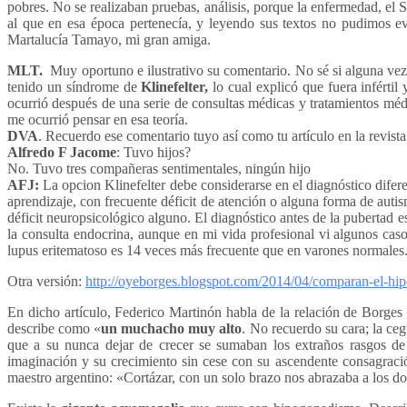
pobres. No se realizaban pruebas, análisis, porque la enfermedad, el
al que en esa época pertenecía, y leyendo sus textos no pudimos ev
Martalucía Tamayo, mi gran amiga.
MLT.
Muy oportuno e ilustrativo su comentario. No sé si alguna vez 
tenido un síndrome de
Klinefelter,
lo cual explicó que fuera inférti
ocurrió después de una serie de consultas médicas y tratamientos méd
me ocurrió pensar en esa teoría.
DVA
. Recuerdo ese comentario tuyo así como tu artículo en la revist
Alfredo F Jacome
: Tuvo hijos?
No. Tuvo tres compañeras sentimentales, ningún hijo
AFJ:
La opcion Klinefelter debe considerarse en el diagnóstico difer
aprendizaje, con frecuente déficit de atención o alguna forma de autis
déficit neuropsicológico alguno. El diagnóstico antes de la pubertad es
la consulta endocrina, aunque en mi vida profesional vi algunos ca
lupus eritematoso es 14 veces más frecuente que en varones normales
Otra versión:
http://oyeborges.blogspot.com/2014/04/comparan-el-hip
En dicho artículo, Federico Martinón habla de la relación de Borges
describe como «
un muchacho muy alto
. No recuerdo su cara; la ceg
que a su nunca dejar de crecer se sumaban los extraños rasgos d
imaginación y su crecimiento sin cese con su ascendente consagració
maestro argentino: «Cortázar, con un solo brazo nos abrazaba a los do