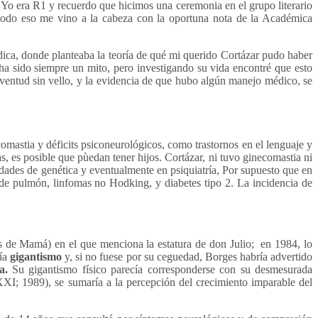
 Yo era R1 y recuerdo que hicimos una ceremonia en el grupo literario
o todo eso me vino a la cabeza con la oportuna nota de la Académica
dica, donde planteaba la teoría de qué mi querido Cortázar pudo haber
ha sido siempre un mito, pero investigando su vida encontré que esto
uventud sin vello, y la evidencia de que hubo algún manejo médico, se
mastia y déficits psiconeurológicos, como trastornos en el lenguaje y
s, es posible que pùedan tener hijos. Cortázar, ni tuvo ginecomastia ni
unidades de genética y eventualmente en psiquiatría, Por supuesto que en
de pulmón, linfomas no Hodking, y diabetes tipo 2. La incidencia de
as de Mamá) en el que menciona la estatura de don Julio; en 1984, lo
cía
gigantismo
y, si no fuese por su ceguedad, Borges habría advertido
ia.
Su gigantismo físico parecía corresponderse con su desmesurada
XXI; 1989), se sumaría a la percepción del crecimiento imparable del