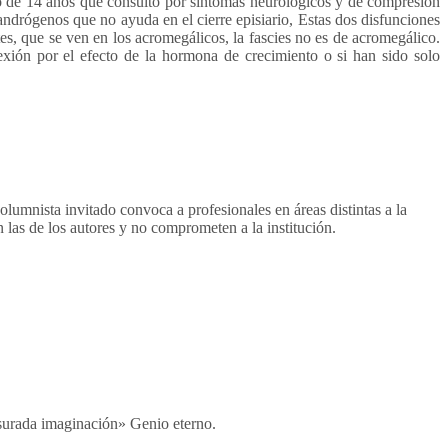
o de 14 años que consultó por síntomas neurológicos y de compresión
 andrógenos que no ayuda en el cierre episiario, Estas dos disfunciones
s, que se ven en los acromegálicos, la fascies no es de acromegálico.
xión por el efecto de la hormona de crecimiento o si han sido solo
mnista invitado convoca a profesionales en áreas distintas a la
 las de los autores y no comprometen a la institución.
surada imaginación» Genio eterno.