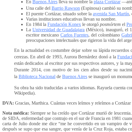
En
Buenos Aires
lleva su nombre la
plaza Cortázar
―antes
Una calle del
Barrio Rawson
(Espinosa) cambió su nombre
El puente Cortázar, situado sobre la
avenida San Martín
,
Varias instituciones educativas llevan su nombre.
En 1984 la
Fundación Konex
le otorgó
posmórtem
el
Pr
La
Universidad de Guadalajara
(México), inauguró, el 1
escritor mexicano
Carlos Fuentes
, del colombiano
Gabri
preocupaciones intelectuales que rigieron la vida del arge
En la actualidad es costumbre dejar sobre su lápida recuerdos c
cerezas.
En abril de 1993, Aurora Bernárdez donó a la
Fundac
están dedicados al escritor por sus respectivos autores, y la m
Durante 2014, con motivo de los cien años desde su nacimien
la
Biblioteca Nacional
de
Buenos Aires
se inauguró un monume
Su obra ha sido traducidas a varios idiomas. Rayuela cuenta co
Wikipedia).
DVA:
Gracias, Marthica. Cuántas veces leímos y releímos a Cortáza
Nota médica:
Siempre se ha creído que Cortázar murió de leucemia. 
de SIDA, enfermedad que contrajo en el sur de Francia en 1981 cuando
carta de Julio donde me dice “me he convertido en un vampiro de ve
después se supo que esa sangre, que venía de la Cruz Roja, estaba c