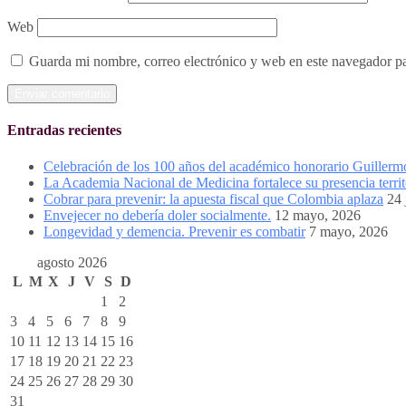
Web
Guarda mi nombre, correo electrónico y web en este navegador p
Entradas recientes
Celebración de los 100 años del académico honorario Guiller
La Academia Nacional de Medicina fortalece su presencia territ
Cobrar para prevenir: la apuesta fiscal que Colombia aplaza
24 
Envejecer no debería doler socialmente.
12 mayo, 2026
Longevidad y demencia. Prevenir es combatir
7 mayo, 2026
agosto 2026
L
M
X
J
V
S
D
1
2
3
4
5
6
7
8
9
10
11
12
13
14
15
16
17
18
19
20
21
22
23
24
25
26
27
28
29
30
31