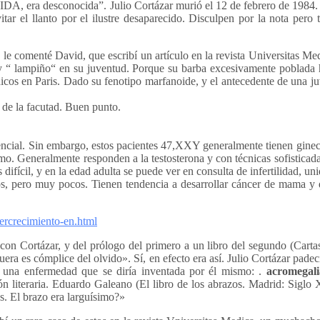
 SIDA, era desconocida”. Julio Cortázar murió el 12 de febrero de 1984.
itar el llanto por el ilustre desaparecido. Disculpen por la nota per
le comenté David, que escribí un artículo en la revista Universitas Me
l y “ lampiño“ en su juventud. Porque su barba excesivamente poblada 
icos en Paris. Dado su fenotipo marfanoide, y el antecedente de una j
a de la facutad. Buen punto.
encial. Sin embargo, estos pacientes 47,XXY generalmente tienen gineco
mo. Generalmente responden a la testosterona y con técnicas sofisticada
 difícil, y en la edad adulta se puede ver en consulta de infertilidad, 
sos, pero muy pocos. Tienen tendencia a desarrollar cáncer de mama y 
.
ercrecimiento-en.html
 con Cortázar, y del prólogo del primero a un libro del segundo (Cart
uera es cómplice del olvido». Sí, en efecto era así. Julio Cortázar pade
e una enfermedad que se diría inventada por él mismo: .
acromegal
n literaria. Eduardo Galeano (El libro de los abrazos. Madrid: Siglo 
s. El brazo era larguísimo?»