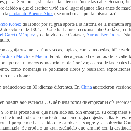
, plaza Serrano―, situada en la intersección de las calles Serrano, J
 debido a que el escritor vivió en el lugar algunos años antes de marc
 en la
ciudad de Buenos Aires
), se nombró así por la misma razón.
emio Konex
de Honor por su gran aporte a la historia de la literatura arg
2 de octubre de 1994, la Cátedra Latinoamericana Julio Cortázar, en ho
el García Márquez
y de la viuda de Cortázar,
Aurora Bernárdez
. Esta
ntino.
omo guijarros, notas, flores secas, lápices, cartas, monedas, billetes d
ión Juan March
de
Madrid
la biblioteca personal del autor, de la calle
ayoría poseen numerosas anotaciones de Cortázar, acerca de las cuales 
to, como homenaje se publicaron libros y realizaron exposiciones s
nto en su honor.
n traducciones en 30 idiomas diferentes.
En
China
aparecieron version
r en nuestra adolescencia… Qué buena forma de empezar el día recorda
Y lo más probable es que haya sido así. Sin embargo, su compañera sent
 fue transfundido producto de una hemorragia digestiva alta. En esa é
rdad porque me han tenido que cambiar la sangre y la pobrecita Carol
ontaminada. Se produjo un gran escándalo que terminó con la destituci