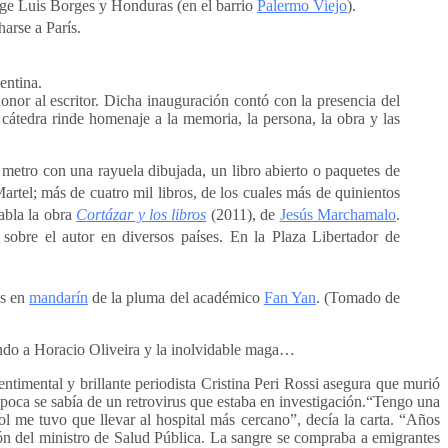
orge Luis Borges y Honduras (en el barrio
Palermo Viejo
).
harse a París.
entina.
nor al escritor. Dicha inauguración contó con la presencia del
 cátedra rinde homenaje a la memoria, la persona, la obra y las
e metro con una rayuela dibujada, un libro abierto o paquetes de
 Martel; más de cuatro mil libros, de los cuales más de quinientos
habla la obra
Cortázar y los libros
(2011), de
Jesús Marchamalo
.
obre el autor en diversos países.
En la Plaza Libertador de
es en
mandarín
de la pluma del académico
Fan Yan
. (Tomado de
ndo a Horacio Oliveira y la inolvidable maga…
imental y brillante periodista Cristina Peri Rossi asegura que murió
poca se sabía de un retrovirus que estaba en investigación.“Tengo una
 me tuvo que llevar al hospital más cercano”, decía la carta. “Años
ón del ministro de Salud Pública. La sangre se compraba a emigrantes