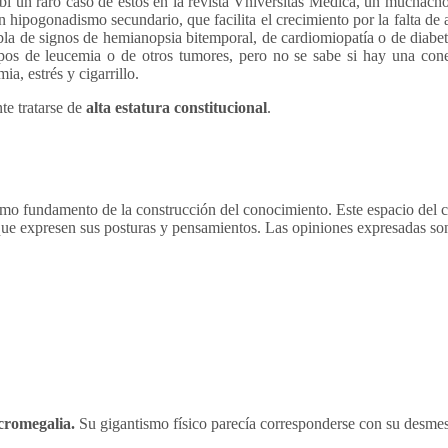
í un raro caso de estos en la revista Vniversitas Medica, un muchach
un hipogonadismo secundario, que facilita el crecimiento por la falta de
bla de signos de hemianopsia bitemporal, de cardiomiopatía o de diabete
pos de leucemia o de otros tumores, pero no se sabe si hay una cone
a, estrés y cigarrillo.
e tratarse de
alta estatura constitucional
.
 fundamento de la construcción del conocimiento. Este espacio del colu
 que expresen sus posturas y pensamientos. Las opiniones expresadas son
cromegalia.
Su gigantismo físico parecía corresponderse con su desme