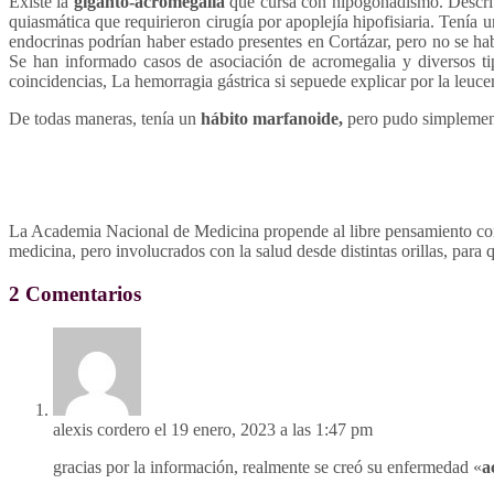
Existe la
giganto-acromegalia
que cursa con hipogonadismo. Describ
quiasmática que requirieron cirugía por apoplejía hipofisiaria. Tenía 
endocrinas podrían haber estado presentes en Cortázar, pero no se ha
Se han informado casos de asociación de acromegalia y diversos ti
coincidencias, La hemorragia gástrica si sepuede explicar por la leucemi
De todas maneras, tenía un
hábito marfanoide,
pero pudo simplement
La Academia Nacional de Medicina propende al libre pensamiento como
medicina, pero involucrados con la salud desde distintas orillas, para
2 Comentarios
alexis cordero
el 19 enero, 2023 a las 1:47 pm
gracias por la información, realmente se creó su enfermedad «
a