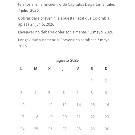
territorial en el Encuentro de Capítulos Departamentales
7 julio, 2026
Cobrar para prevenir: la apuesta fiscal que Colombia
aplaza
24 junio, 2026
Envejecer no debería doler socialmente.
12 mayo, 2026
Longevidad y demencia. Prevenir es combatir
7 mayo,
2026
agosto 2026
L
M
X
J
V
S
D
1
2
3
4
5
6
7
8
9
10
11
12
13
14
15
16
17
18
19
20
21
22
23
24
25
26
27
28
29
30