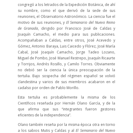
congregó a los letrados de la Expedición Botánica, de ahí
su nombre, como el que derivó de la sede de sus
reuniones, el Observatorio Astronómico. La ciencia fue el
motivo de sus reuniones, y
El Semanario del Nuevo Reino
de Granada
, dirigido por Francisco José de Caldas y
Joaquín Camacho, el medio para sus publicaciones.
Acompañaban a Caldas, entre otros, José Acevedo y
Gómez, Antonio Baraya, Luis Caicedo y Flórez, José María
Cabal, José Joaquín Camacho, Jorge Tadeo Lozano,
Miguel de Pombo, José Manuel Restrepo, Joaquín Ricaurte
y Torrijos, Andrés Rosillo, y Camilo Torres. Obviamente
no debió ser la ciencia la única preocupación de la
tertulia. Bajo sospecha del régimen español se volvió
clandestina y varios de sus miembros acabaron en el
cadalso por orden de Pablo Morillo.
Esta tertulia es probablemente la misma de los
Científicos reseñada por Hernán Olano García, y de la
que afirma que sus “integrantes fueron gestores
eficientes de la independencia”.
Olano también reseña por la misma época otra en torno
a los sabios Mutis y Caldas y al
El Semanario del Nuevo