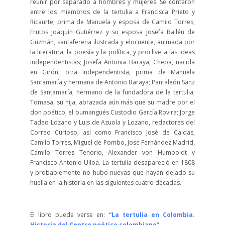
reunir por separado a hombres y mujeres. Se contaron
entre los miembros de la tertulia a Francisca Prieto y
Ricaurte, prima de Manuela y esposa de Camilo Torres;
Frutos Joaquín Gutiérrez y su esposa Josefa Ballén de
Guzmán, santafereña ilustrada y elocuente, animada por
la literatura, la poesía y la política, y proclive a las ideas
independentistas; Josefa Antonia Baraya, Chepa, nacida
en Girón, otra independentista, prima de Manuela
Santamaría y hermana de Antonio Baraya; Pantaleón Sanz
de Santamaría, hermano de la fundadora de la tertulia;
Tomasa, su hija, abrazada aún más que su madre por el
don poético; el bumangués Custodio García Rovira; Jorge
Tadeo Lozano y Luis de Azuola y Lozano, redactores del
Correo Curioso, así como Francisco José de Caldas,
Camilo Torres, Miguel de Pombo, José Fernández Madrid,
Camilo Torres Tenorio, Alexander von Humboldt y
Francisco Antonio Ulloa. La tertulia desapareció en 1808
y probablemente no hubo nuevas que hayan dejado su
huella en la historia en las siguientes cuatro décadas.
El libro puede verse en:
“La tertulia en Colombia.
Historia del Centro poético colombiano”