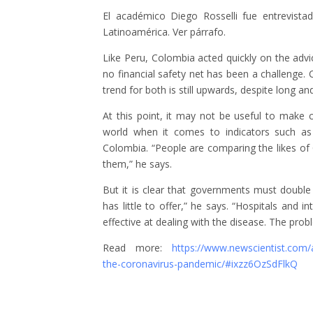
El académico Diego Rosselli fue entrevistad
Latinoamérica. Ver párrafo.
Like Peru, Colombia acted quickly on the advi
no financial safety net has been a challenge
trend for both is still upwards, despite long a
At this point, it may not be useful to mak
world when it comes to indicators such as t
Colombia. “People are comparing the likes o
them,” he says.
But it is clear that governments must double
has little to offer,” he says. “Hospitals and i
effective at dealing with the disease. The pro
Read more:
https://www.newscientist.com
the-coronavirus-pandemic/#ixzz6OzSdFlkQ