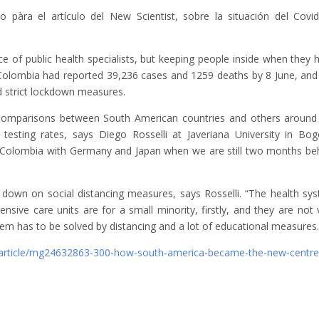
o pàra el artículo del New Scientist, sobre la situación del Covi
ce of public health specialists, but keeping people inside when they 
. Colombia had reported 39,236 cases and 1259 deaths by 8 June, and
nd strict lockdown measures.
e comparisons between South American countries and others around
esting rates, says Diego Rosselli at Javeriana University in Bog
f Colombia with Germany and Japan when we are still two months be
 down on social distancing measures, says Rosselli. “The health sy
ntensive care units are for a small minority, firstly, and they are not 
blem has to be solved by distancing and a lot of educational measures.
/article/mg24632863-300-how-south-america-became-the-new-centre