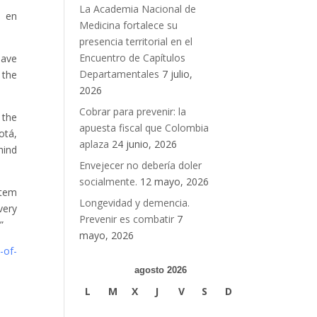
La Academia Nacional de
d en
Medicina fortalece su
presencia territorial en el
Encuentro de Capítulos
have
Departamentales
7 julio,
 the
2026
Cobrar para prevenir: la
 the
apuesta fiscal que Colombia
otá,
aplaza
24 junio, 2026
hind
Envejecer no debería doler
socialmente.
12 mayo, 2026
stem
Longevidad y demencia.
very
Prevenir es combatir
7
”
mayo, 2026
-of-
agosto 2026
L
M
X
J
V
S
D