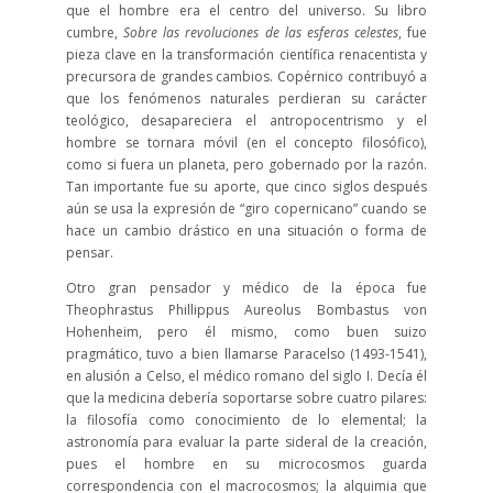
que el hombre era el centro del universo. Su libro
cumbre,
Sobre las revoluciones de las esferas celestes
, fue
pieza clave en la transformación científica renacentista y
precursora de grandes cambios. Copérnico contribuyó a
que los fenómenos naturales perdieran su carácter
teológico, desapareciera el antropocentrismo y el
hombre se tornara móvil (en el concepto filosófico),
como si fuera un planeta, pero gobernado por la razón.
Tan importante fue su aporte, que cinco siglos después
aún se usa la expresión de “giro copernicano” cuando se
hace un cambio drástico en una situación o forma de
pensar.
Otro gran pensador y médico de la época fue
Theophrastus Phillippus Aureolus Bombastus von
Hohenheim, pero él mismo, como buen suizo
pragmático, tuvo a bien llamarse Paracelso (1493-1541),
en alusión a Celso, el médico romano del siglo I. Decía él
que la medicina debería soportarse sobre cuatro pilares:
la filosofía como conocimiento de lo elemental; la
astronomía para evaluar la parte sideral de la creación,
pues el hombre en su microcosmos guarda
correspondencia con el macrocosmos; la alquimia que