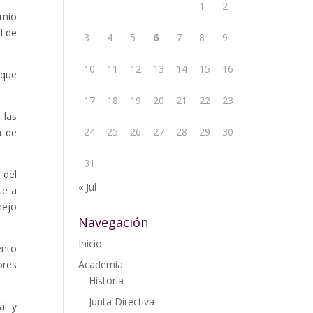
1
2
emio
l de
3
4
5
6
7
8
9
10
11
12
13
14
15
16
 que
17
18
19
20
21
22
23
 las
24
25
26
27
28
29
30
n de
31
 del
« Jul
te a
nejo
Navegación
Inicio
ento
ores
Academia
Historia
Junta Directiva
al y