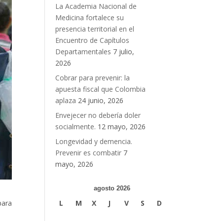
La Academia Nacional de
Medicina fortalece su
presencia territorial en el
Encuentro de Capítulos
Departamentales
7 julio,
2026
Cobrar para prevenir: la
apuesta fiscal que Colombia
aplaza
24 junio, 2026
Envejecer no debería doler
socialmente.
12 mayo, 2026
Longevidad y demencia.
Prevenir es combatir
7
mayo, 2026
agosto 2026
para
L
M
X
J
V
S
D