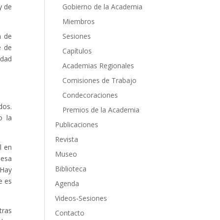
y de
Gobierno de la Academia
Miembros
a de
Sesiones
e de
Capítulos
idad
Academias Regionales
Comisiones de Trabajo
Condecoraciones
dos.
Premios de la Academia
o la
Publicaciones
Revista
l en
Museo
 esa
Biblioteca
 Hay
e es
Agenda
Videos-Sesiones
tras
Contacto