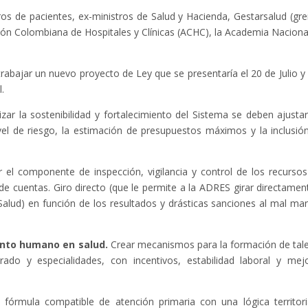
ros de pacientes, ex-ministros de Salud y Hacienda, Gestarsalud (gr
ción Colombiana de Hospitales y Clínicas (ACHC), la Academia Naciona
trabajar un nuevo proyecto de Ley que se presentaría el 20 de Julio y
l.
izar la sostenibilidad y fortalecimiento del Sistema se deben ajustar
vel de riesgo, la estimación de presupuestos máximos y la inclusió
 el componente de inspección, vigilancia y control de los recursos
de cuentas. Giro directo (que le permite a la ADRES girar directamen
 Salud) en función de los resultados y drásticas sanciones al mal ma
lento humano en salud.
Crear mecanismos para la formación de tal
o y especialidades, con incentivos, estabilidad laboral y mej
 fórmula compatible de atención primaria con una lógica territori