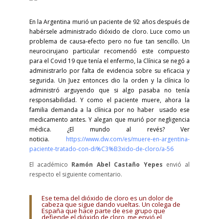
En la Argentina murió un paciente de 92 años después de
habérsele administrado dióxido de cloro. Luce como un
problema de causa-efecto pero no fue tan sencillo. Un
neurocirujano particular recomendó este compuesto
para el Covid 19 que tenía el enfermo, la Clínica se negó a
administrarlo por falta de evidencia sobre su eficacia y
segurida. Un Juez entonces dio la orden y la clínica lo
administró arguyendo que si algo pasaba no tenía
responsabilidad.
Y como el paciente muere, ahora la
familia demanda a la clínica por no haber usado ese
medicamento antes. Y alegan que murió por negligencia
médica. ¿
El mundo al revés? Ver
noticia.
https://www.dw.com/es/muere-en-argentina-
paciente-tratado-con-di%C3%B3xido-de-cloro/a-56
El académico
Ramón Abel Castaño Yepes
envió al
respecto el siguiente comentario.
Ese tema del dióxido de cloro es un dolor de
cabeza que sigue dando vueltas. Un colega de
España que hace parte de ese grupo que
defiende el dióxido de cloro, me envió el