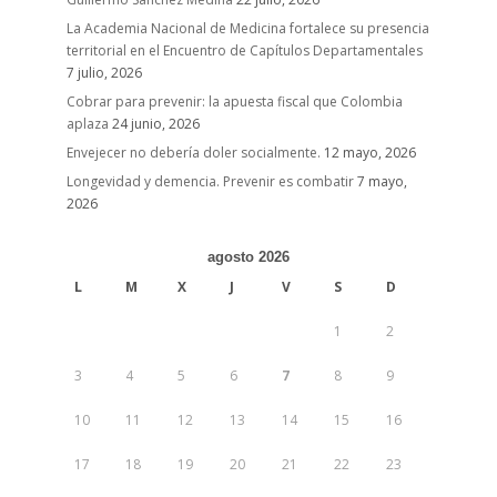
La Academia Nacional de Medicina fortalece su presencia
territorial en el Encuentro de Capítulos Departamentales
7 julio, 2026
Cobrar para prevenir: la apuesta fiscal que Colombia
aplaza
24 junio, 2026
Envejecer no debería doler socialmente.
12 mayo, 2026
Longevidad y demencia. Prevenir es combatir
7 mayo,
2026
agosto 2026
L
M
X
J
V
S
D
1
2
3
4
5
6
7
8
9
10
11
12
13
14
15
16
17
18
19
20
21
22
23