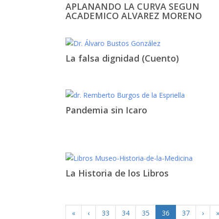
APLANANDO LA CURVA SEGUN
ACADEMICO ALVAREZ MORENO
La falsa dignidad (Cuento)
Pandemia sin Icaro
La Historia de los Libros
«
‹
33
34
35
36
37
›