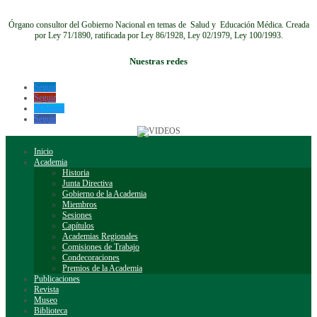
Órgano consultor del Gobierno Nacional en temas de Salud y Educación Médica.
Creada
por Ley 71/1890, ratificada por Ley 86/1928, Ley 02/1979, Ley 100/1993.
Nuestras redes
Seguir
Seguir
Seguir
Seguir
Inicio
Academia
Historia
Junta Directiva
Gobierno de la Academia
Miembros
Sesiones
Capítulos
Academias Regionales
Comisiones de Trabajo
Condecoraciones
Premios de la Academia
Publicaciones
Revista
Museo
Biblioteca