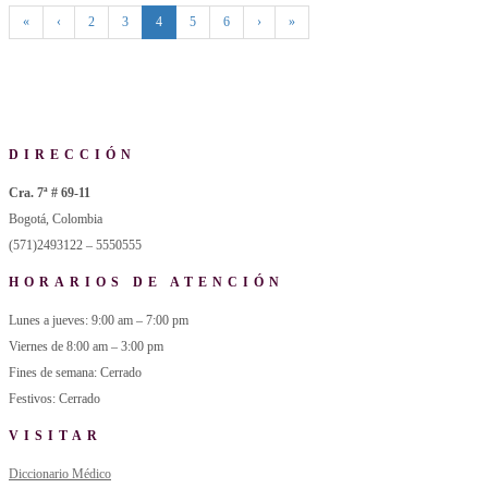
«
‹
2
3
4
5
6
›
»
DIRECCIÓN
Cra. 7ª # 69-11
Bogotá, Colombia
(571)2493122 – 5550555
HORARIOS DE ATENCIÓN
Lunes a jueves: 9:00 am – 7:00 pm
Viernes de 8:00 am – 3:00 pm
Fines de semana: Cerrado
Festivos: Cerrado
VISITAR
Diccionario Médico