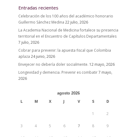
Entradas recientes
Celebración de los 100 años del académico honorario
Guillermo Sánchez Medina
22 julio, 2026
La Academia Nacional de Medicina fortalece su presencia
territorial en el Encuentro de Capítulos Departamentales
7 julio, 2026
Cobrar para prevenir: la apuesta fiscal que Colombia
aplaza
24 junio, 2026
Envejecer no debería doler socialmente.
12 mayo, 2026
Longevidad y demencia. Prevenir es combatir
7 mayo,
2026
agosto 2026
L
M
X
J
V
S
D
1
2
3
4
5
6
7
8
9