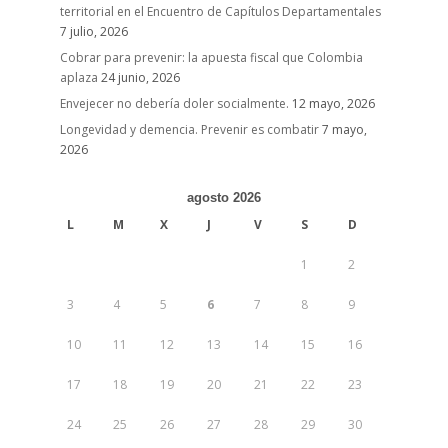
territorial en el Encuentro de Capítulos Departamentales
7 julio, 2026
Cobrar para prevenir: la apuesta fiscal que Colombia
aplaza
24 junio, 2026
Envejecer no debería doler socialmente.
12 mayo, 2026
Longevidad y demencia. Prevenir es combatir
7 mayo,
2026
agosto 2026
L
M
X
J
V
S
D
1
2
3
4
5
6
7
8
9
10
11
12
13
14
15
16
17
18
19
20
21
22
23
24
25
26
27
28
29
30