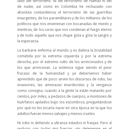
lado del terrorismo. Ni del terrorismo de Hamás ni del
de nadie, así como en Colombia he rechazado con
absoluta contundencia el terrorismo de las guerrillas
insurgentes, de los paramilitares y de los militares; de los
políticos que nos envenenan con bocanadas de miedo y
mentiras, de los curas que nos condenan al fuego eterno
y de todo aquello que nos chupe gota a gota la sangre y
la esperanza.
La barbarie enferma al mundo; y es dañina la brutalidad
cometida por la extrema izquierda y por la extrema
derecha, por el extremo culto de los arrinconados y de
los que arrinconan. La violencia sigue siendo el peor
fracaso de la humanidad y ya deberíamos haber
aprendido que de poco sirven los discursos de odio, las
invasiones, las amenazas enardecidas y la venganza
como consigna, cuando a la gente la están matando por
cientos, por miles, a pedazos de cuerpos, a montones de
huérfanos apilados bajo los escombros, preguntándose
por qué no les tocaría nacer en otra época en la que los
adultos fueran menos salvajes y menos crueles.
Ni odio ni defiendo a ultranza estados ni franjas. Pero sí
rechazo con todas mis fuerzas -sin detenerme en el